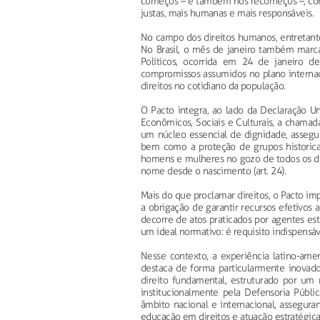
começos – e também nos recomeços –, conv
justas, mais humanas e mais responsáveis.
No campo dos direitos humanos, entretanto
No Brasil, o mês de janeiro também marca
Políticos, ocorrida em 24 de janeiro de
compromissos assumidos no plano internacio
direitos no cotidiano da população.
O Pacto integra, ao lado da Declaração Un
Econômicos, Sociais e Culturais, a chamad
um núcleo essencial de dignidade, assegur
bem como a proteção de grupos historicam
homens e mulheres no gozo de todos os direit
nome desde o nascimento (art. 24).
Mais do que proclamar direitos, o Pacto imp
a obrigação de garantir recursos efetivos 
decorre de atos praticados por agentes esta
um ideal normativo: é requisito indispensá
Nesse contexto, a experiência latino-ameri
destaca de forma particularmente inovado
direito fundamental, estruturado por um 
institucionalmente pela Defensoria Públi
âmbito nacional e internacional, assegur
educação em direitos e atuação estratégica