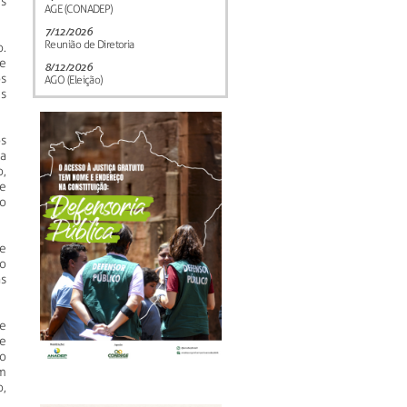
s
AGE (CONADEP)
7/12/2026
Reunião de Diretoria
.
e
8/12/2026
s
AGO (Eleição)
es
s
a
,
e
ao
ce
ão
as
se
e
o
m
,