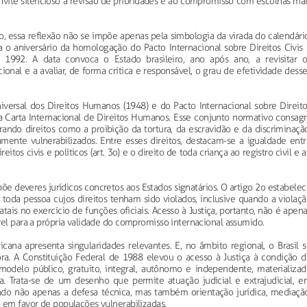
ite silencioso à revisão de prioridades e ao compromisso com escolhas mai
, essa reflexão não se impõe apenas pela simbologia da virada do calendário
 o aniversário da homologação do Pacto Internacional sobre Direitos Civis 
 1992. A data convoca o Estado brasileiro, ano após ano, a revisitar o
nal e a avaliar, de forma crítica e responsável, o grau de efetividade dess
iversal dos Direitos Humanos (1948) e do Pacto Internacional sobre Direito
a Carta Internacional de Direitos Humanos. Esse conjunto normativo consagr
ando direitos como a proibição da tortura, da escravidão e da discriminação
ente vulnerabilizados. Entre esses direitos, destacam-se a igualdade entr
os civis e políticos (art. 3o) e o direito de toda criança ao registro civil e 
õe deveres jurídicos concretos aos Estados signatários. O artigo 2o estabele
a toda pessoa cujos direitos tenham sido violados, inclusive quando a violaç
tais no exercício de funções oficiais. Acesso à Justiça, portanto, não é apen
vel para a própria validade do compromisso internacional assumido.
cana apresenta singularidades relevantes. E, no âmbito regional, o Brasil 
ra. A Constituição Federal de 1988 elevou o acesso à Justiça à condição d
modelo público, gratuito, integral, autônomo e independente, materializad
ca. Trata-se de um desenho que permite atuação judicial e extrajudicial, e
ando não apenas a defesa técnica, mas também orientação jurídica, mediação
 em favor de populações vulnerabilizadas.