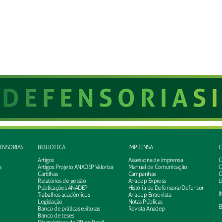
FENSORIAS
BIBLIOTECA
IMPRENSA
C
Artigos
Assessoria de Imprensa
C
s
Artigos: Projeto ANADEP Valoriza
Manual de Comunicação
C
Cartilhas
Campanhas
C
Relatórios de gestão
Anadep Express
L
Publicações ANADEP
História de Defensora/Defensor
I
Trabalhos acadêmicos
Anadep Entrevista
Legislação
Notas Públicas
E
Banco de práticas exitosas
Revista Anadep
Banco de teses