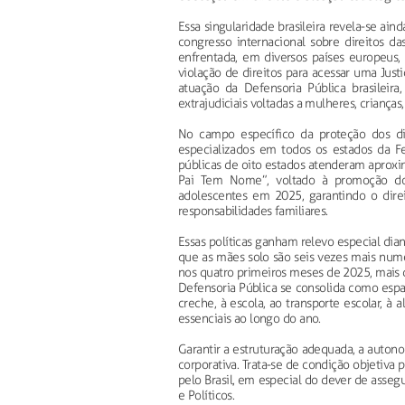
Essa singularidade brasileira revela-se ai
congresso internacional sobre direitos da
enfrentada, em diversos países europeus,
violação de direitos para acessar uma Just
atuação da Defensoria Pública brasileira
extrajudiciais voltadas a mulheres, criança
No campo específico da proteção dos di
especializados em todos os estados da F
públicas de oito estados atenderam aproxi
Pai Tem Nome”, voltado à promoção do 
adolescentes em 2025, garantindo o direi
responsabilidades familiares.
Essas políticas ganham relevo especial dia
que as mães solo são seis vezes mais num
nos quatro primeiros meses de 2025, mais d
Defensoria Pública se consolida como espaç
creche, à escola, ao transporte escolar, à
essenciais ao longo do ano.
Garantir a estruturação adequada, a autonom
corporativa. Trata-se de condição objetiva
pelo Brasil, em especial do dever de assegu
e Políticos.