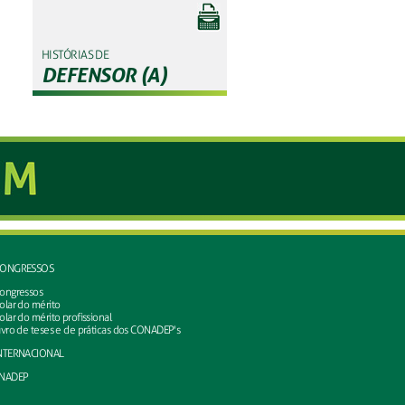
HISTÓRIAS DE
DEFENSOR (A)
ONGRESSOS
ongressos
olar do mérito
olar do mérito profissional
ivro de teses e de práticas dos CONADEP's
NTERNACIONAL
NADEP