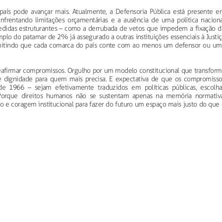
país pode avançar mais. Atualmente, a Defensoria Pública está presente e
nfrentando limitações orçamentárias e a ausência de uma política naciona
 Medidas estruturantes – como a derrubada de vetos que impedem a fixação d
lo do patamar de 2% já assegurado a outras instituições essenciais à Justiç
rmitindo que cada comarca do país conte com ao menos um defensor ou um
reafirmar compromissos. Orgulho por um modelo constitucional que transform
de dignidade para quem mais precisa. E expectativa de que os compromisso
de 1966 – sejam efetivamente traduzidos em políticas públicas, escolha
. Porque direitos humanos não se sustentam apenas na memória normativa
o e coragem institucional para fazer do futuro um espaço mais justo do que 