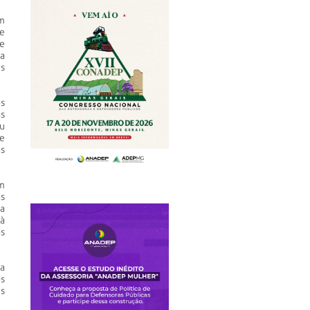
um
e
e
 a
s
s
s
u
e
s
am
s
 a
 à
as
ta
os
is