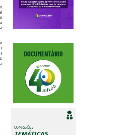
m
l
e
a
a
a
s
s
:
o
COMISSÕES
TEMÁTICAS