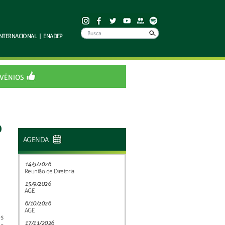
INTERNACIONAL
|
ENADEP
VÊNIOS
o
AGENDA
14/9/2026
Reunião de Diretoria
15/9/2026
AGE
6/10/2026
AGE
s
17/11/2026