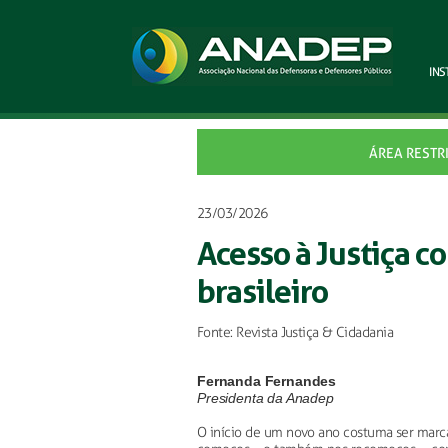
INS
ÁREA RESTR
23/03/2026
Acesso à Justiça c
brasileiro
Fonte: Revista Justiça & Cidadania
Fernanda Fernandes
Presidenta da Anadep
O início de um novo ano costuma ser marca