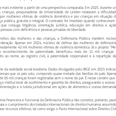
nda mais evidente a partir de uma perspectiva comparada. Em 2025, durante 
s crianças, pesquisadoras da Universidade de Leiden relataram a dificuldad
 por mulheres vítimas de violência doméstica e por crianças em situação d
iça pública, gratuita e integral. O contraste foi imediato quando conheceram
, que conjuga litigância, orientação jurídica, educação em direitos e açõe
s, pessoas com deficiência e pessoas privadas de liberdade.
reitos das mulheres e das crianças, a Defensoria Pública mantém núcleo
ederação. Apenas em 2024, núcleos de defesa das mulheres de defensoria
madamente 42 mil mulheres vítimas de violência doméstica. Já o projeto “Me
reconhecimento de paternidade, beneficiou mais de 11 mil crianças 
to ao nome, ao registro civil, à paternidade responsável e à repartição da
nte da realidade social brasileira. Dados divulgados pelo IBGE em 2025 indic
erosas que os pais solo, compondo quase metade das famílias do país. Apena
e 65 mil crianças foram registradas sem o nome do pai. É nesse cenário que
o institucional de acolhimento e garantia de direitos, assegurando o acesso
 alimentação e à tutela jurisdicional em ações de alimentos e outras demand
ia financeira e funcional da Defensoria Pública não constitui, portanto, pau
 para o cumprimento dos tratados internacionais de direitos humanos assumid
rar recursos efetivos, tal como exige o Pacto Internacional sobre Direitos Civ