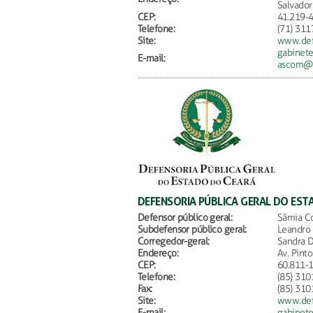
Salvador
CEP:
41.219-
Telefone:
(71) 311
Site:
www.defe
gabinete
E-mail:
ascom@de
DEFENSORIA PÚBLICA GERAL DO EST
Defensor público geral:
Sâmia Co
Subdefensor público geral:
Leandro 
Corregedor-geral:
Sandra D
Endereço:
Av. Pint
CEP:
60.811-
Telefone:
(85) 310
Fax:
(85) 310
Site:
www.defe
E-mail:
gabinete