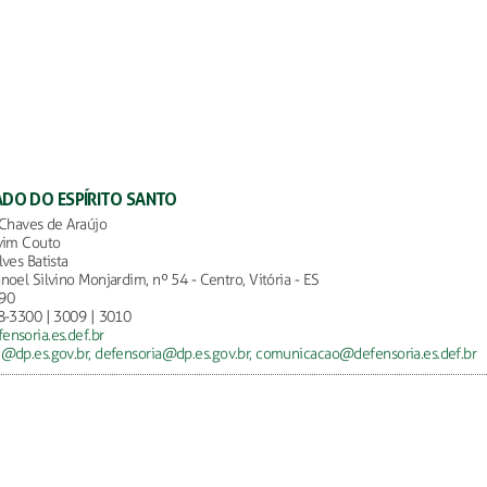
ADO DO ESPÍRITO SANTO
 Chaves de Araújo
vim Couto
lves Batista
noel Silvino Monjardim, nº 54 - Centro, Vitória - ES
90
8-3300 | 3009 | 3010
nsoria.es.def.br
@dp.es.gov.br,
defensoria@dp.es.gov.br,
comunicacao@defensoria.es.def.br