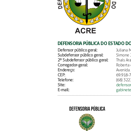
DEFENSORIA PÚBLICA DO ESTADO D
Defensor público geral:
Juliana 
Subdefensor público geral:
Simone 
2º Subdefensor público geral:
Thaís Ar
Corregedor-geral:
Roberta 
Endereço:
Avenida 
CEP:
69.918-
Telefone:
(68) 322
Site:
defensori
E-mail:
gabinete