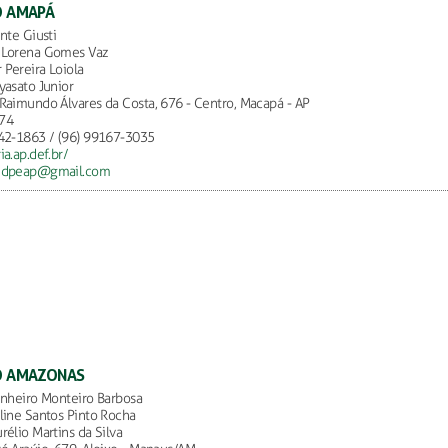
O AMAPÁ
nte Giusti
 Lorena Gomes Vaz
Pereira Loiola
yasato Junior
Raimundo Álvares da Costa, 676 - Centro, Macapá - AP
74
42-1863 / (96) 99167-3035
ia.ap.def.br/
edpeap@gmail.com
DO AMAZONAS
inheiro Monteiro Barbosa
line Santos Pinto Rocha
rélio Martins da Silva