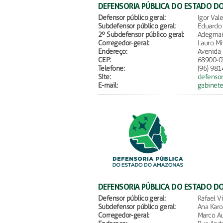
DEFENSORIA PÚBLICA DO ESTADO D
Defensor público geral:
Igor Vale
Subdefensor público geral:
Eduardo
2º Subdefensor público geral:
Adegmar 
Corregedor-geral:
Lauro Mi
Endereço:
Avenida 
CEP:
68900-0
Telefone:
(96) 981
Site:
defensor
E-mail:
gabinet
DEFENSORIA PÚBLICA DO ESTADO 
Defensor público geral:
Rafael V
Subdefensor público geral:
Ana Karo
Corregedor-geral:
Marco Au