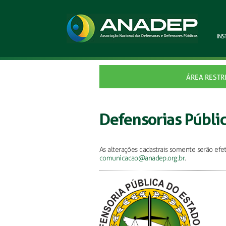
INS
ÁREA RESTR
Defensorias Públi
As alterações cadastrais somente serão efet
comunicacao@anadep.org.br
.