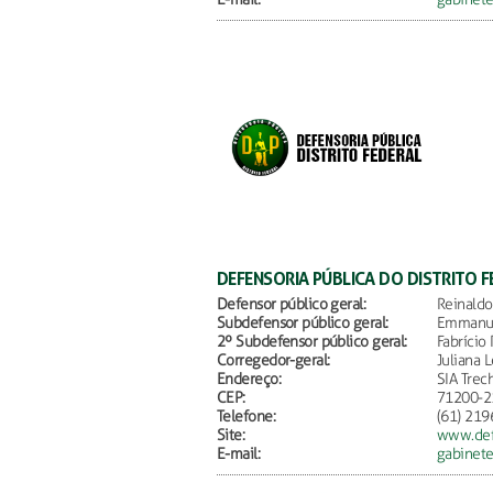
DEFENSORIA PÚBLICA DO DISTRITO F
Defensor público geral:
Reinaldo
Subdefensor público geral:
Emmanue
2º Subdefensor público geral:
Fabrício
Corregedor-geral:
Juliana 
Endereço:
SIA Trec
CEP:
71200-2
Telefone:
(61) 219
Site:
www.defe
E-mail:
gabinete