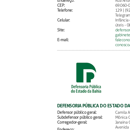
Endereço:
Rua Andr
CEP:
69.060-
Telefone:
129 | (9
Telegram
Celular:
Infância
úteis - 
Site:
defensor
gabinete
E-mail:
falecono
conosco
DEFENSORIA PÚBLICA DO ESTADO DA
Defensor público geral:
Camila A
Subdefensor público geral:
Mônica C
Corregedor-geral:
Janaina 
Avenida 
Endereço: