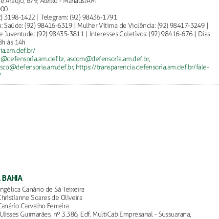
é Araújo, 679, Aleixo - Manaus/AM
000
2) 3198-1422 | Telegram: (92) 98436-1791
: Saúde: (92) 98416-6319 | Mulher Vítima de Violência: (92) 98417-3249 |
 e Juventude: (92) 98435-3811 | Interesses Coletivos: (92) 98416-676 | Dias
08h às 14h
ia.am.def.br/
@defensoria.am.def.br,
ascom@defensoria.am.def.br,
sco@defensoria.am.def.br,
https://transparencia.defensoria.am.def.br/fale-
/
 BAHIA
ngélica Canário de Sá Teixeira
hristianne Soares de Oliveira
Canário Carvalho Ferreira
Ulisses Guimarães, nº 3.386, Edf. MultiCab Empresarial - Sussuarana,