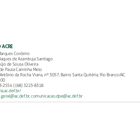
O ACRE
Marques Cordeiro
Jaques de Azambuja Santiago
aújo de Sousa Oliveira
de Paula Caminha Melo
Antônio da Rocha Viana, nº 3057; Bairro Santa Quitéria; Rio Branco/AC
700
3-2554 | (68) 3223-8318
a.ac.def.br/
.geral@ac.def.br,
comunicacao.dpe@ac.def.br