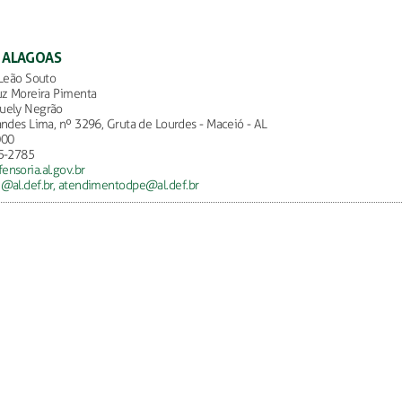
E ALAGOAS
 Leão Souto
uz Moreira Pimenta
uely Negrão
andes Lima, nº 3296, Gruta de Lourdes - Maceió - AL
000
5-2785
nsoria.al.gov.br
@al.def.br,
atendimentodpe@al.def.br