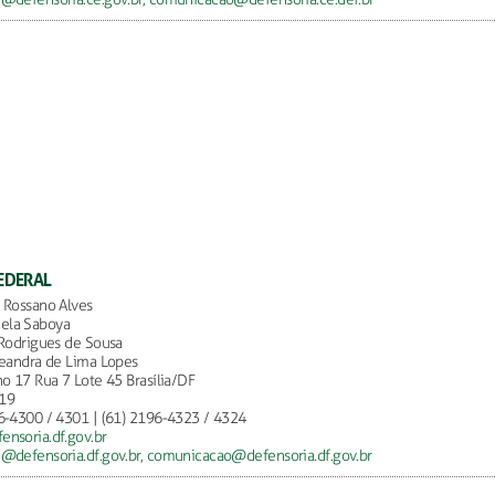
EDERAL
 Rossano Alves
la Saboya
 Rodrigues de Sousa
Leandra de Lima Lopes
ho 17 Rua 7 Lote 45 Brasília/DF
19
6-4300 / 4301 | (61) 2196-4323 / 4324
nsoria.df.gov.br
@defensoria.df.gov.br,
comunicacao@defensoria.df.gov.br