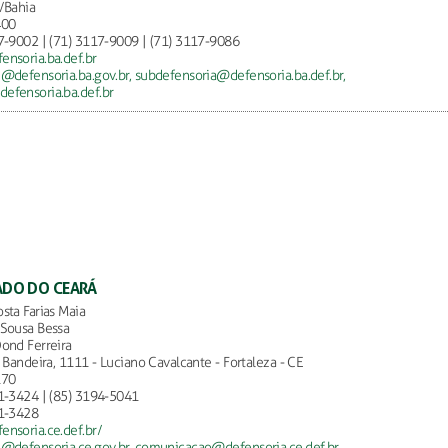
/Bahia
400
7-9002 | (71) 3117-9009 | (71) 3117-9086
nsoria.ba.def.br
@defensoria.ba.gov.br,
subdefensoria@defensoria.ba.def.br,
fensoria.ba.def.br
ADO DO CEARÁ
sta Farias Maia
Sousa Bessa
ond Ferreira
o Bandeira, 1111 - Luciano Cavalcante - Fortaleza - CE
170
1-3424 | (85) 3194-5041
1-3428
nsoria.ce.def.br/
@defensoria.ce.gov.br,
comunicacao@defensoria.ce.def.br