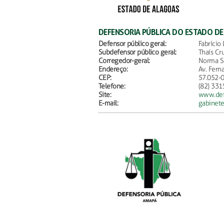
DEFENSORIA PÚBLICA DO ESTADO D
Defensor público geral:
Fabrício
Subdefensor público geral:
Thaís Cr
Corregedor-geral:
Norma S
Endereço:
Av. Fern
CEP:
57.052-
Telefone:
(82) 331
Site:
www.defe
E-mail:
gabinete