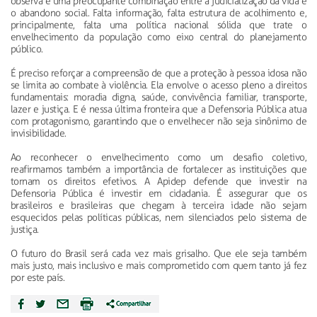
observa é uma preocupante combinação entre a judicialização da vida e
o abandono social. Falta informação, falta estrutura de acolhimento e,
principalmente, falta uma política nacional sólida que trate o
envelhecimento da população como eixo central do planejamento
público.
É preciso reforçar a compreensão de que a proteção à pessoa idosa não
se limita ao combate à violência. Ela envolve o acesso pleno a direitos
fundamentais: moradia digna, saúde, convivência familiar, transporte,
lazer e justiça. E é nessa última fronteira que a Defensoria Pública atua
com protagonismo, garantindo que o envelhecer não seja sinônimo de
invisibilidade.
Ao reconhecer o envelhecimento como um desafio coletivo,
reafirmamos também a importância de fortalecer as instituições que
tornam os direitos efetivos. A Apidep defende que investir na
Defensoria Pública é investir em cidadania. É assegurar que os
brasileiros e brasileiras que chegam à terceira idade não sejam
esquecidos pelas políticas públicas, nem silenciados pelo sistema de
justiça.
O futuro do Brasil será cada vez mais grisalho. Que ele seja também
mais justo, mais inclusivo e mais comprometido com quem tanto já fez
por este país.