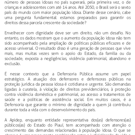
número de pessoas idosas no país superará, pela primeira vez, o de
crianças e adolescentes com até 14 anos. Até 2050, o Brasil será o sexto
país do mundo com maior população idosa. Diante desse cenário, cabe
uma pergunta fundamental: estamos preparados para garantir os
direitos dessa parcela crescente da sociedade?
Envelhecer com dignidade deve ser um direito, não um desafio. No
entanto, os dados mostram que o aumento da população idosa não tem
sido acompanhado pela ampliação de políticas públicas eficazes e de
acesso universal. O resultado disso é uma geração de pessoas que vive
mais, mas muitas vezes sem o apoio do Estado, da família ou da
sociedade, exposta a negligências, violência patrimonial, abandono e
exclusão.
É nesse contexto que a Defensoria Pública assume um papel
estratégico. A atuação dos defensores e defensoras públicas na
proteção jurídica da pessoa idosa é cotidiana e urgente. São demandas
ligadas à curatela, à violação de direitos previdenciários, à proteção
contra violência doméstica e patrimonial, ao acesso a tratamentos de
saúde e a políticas de assistência social. Em muitos casos, é a
Defensoria que garante o mínimo de dignidade a quem já contribuiu
durante toda a vida com o desenvolvimento do país.
A Apidep, enquanto entidade representativa dos(as) defensores(as)
públicos(as) do Estado do Piauí, tem acompanhado com atenção o
crescimento das demandas relacionadas à população idosa. O que se