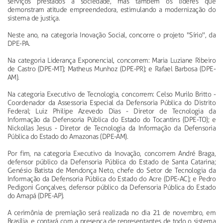
serviços prestados à sociedade, mas também os líderes que
demonstram atitude empreendedora, estimulando a modernização do
sistema de justiça.
Neste ano, na categoria Inovação Social, concorre o projeto "Sírio", da
DPE-PA.
Na categoria Liderança Exponencial, concorrem: Maria Luziane Ribeiro
de Castro (DPE-MT); Matheus Munhoz (DPE-PR); e Rafael Barbosa (DPE-
AM).
Na categoria Executivo de Tecnologia, concorrem: Celso Murilo Britto -
Coordenador da Assessoria Especial da Defensoria Pública do Distrito
Federal; Luiz Philipe Azevedo Dias - Diretor de Tecnologia da
Informação da Defensoria Pública do Estado do Tocantins (DPE-TO); e
Nickollas Jesus - Diretor de Tecnologia da Informação da Defensoria
Pública do Estado do Amazonas (DPE-AM).
Por fim, na categoria Executivo da Inovação, concorrem André Braga,
defensor público da Defensoria Pública do Estado de Santa Catarina;
Genésio Batista de Mendonça Neto, chefe do Setor de Tecnologia da
Informação da Defensoria Pública do Estado do Acre (DPE-AC); e Pedro
Pedigoni Gonçalves, defensor público da Defensoria Pública do Estado
do Amapá (DPE-AP).
A cerimônia de premiação será realizada no dia 21 de novembro, em
Brasília, e contará com a presença de representantes de todo o sistema