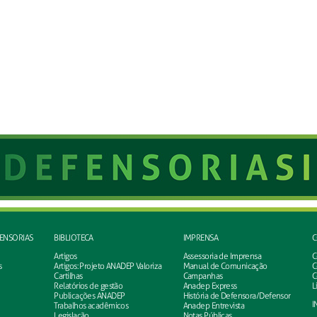
FENSORIAS
BIBLIOTECA
IMPRENSA
C
Artigos
Assessoria de Imprensa
C
s
Artigos: Projeto ANADEP Valoriza
Manual de Comunicação
C
Cartilhas
Campanhas
C
Relatórios de gestão
Anadep Express
L
Publicações ANADEP
História de Defensora/Defensor
I
Trabalhos acadêmicos
Anadep Entrevista
Legislação
Notas Públicas