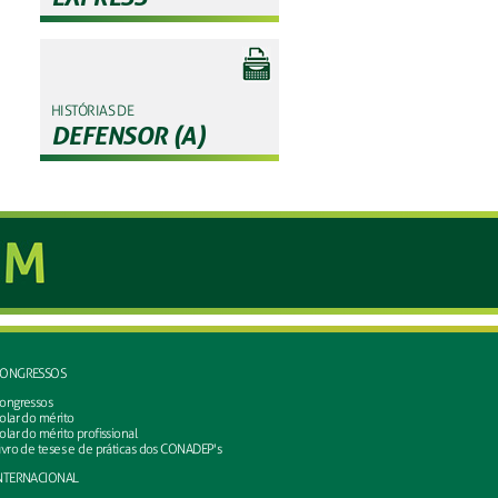
HISTÓRIAS DE
DEFENSOR (A)
ONGRESSOS
ongressos
olar do mérito
olar do mérito profissional
ivro de teses e de práticas dos CONADEP's
NTERNACIONAL