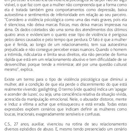
visível, o que faz com que a mulher não compreenda que a forma como
ela é tratada também gera comportamentos como depressão, baixa
autoestima e sentimentos de inferioridade em relação ao seu parceiro.
“Considero a violência psicológica como uma das mais graves, pois ela
é silenciosa, não deixa marcas físicas, mas deixa marcas impressas na
alma. Os dados coletados são uma soma dos atendimentos dos últimos
quatro anos e evidenciam o quanto esse tipo de violência é perigosa
pelos danos causados e pelo tempo que perdura. O fato é que a mulher
que é ferida, ao longo de um relacionamento, tem sua autoestima
prejudicada e não consegue perceber essas nuances. Quando o homem
a intimida, ridiculariza e limita seus direitos, ela não percebe de forma
rápida que está em um relacionamento abusivo e tem dificuldade de se
desvencilhar, porque tende a minimizar, até por uma questão cultural
mesmo”, explica.
Existe um termo para o tipo de violência psicológica que diminui a
mulher, até a condição de que ela perde o discernimento do que está
realmente vivendo: gaslighting. O termo (vide quadro) indica um ‘apagar
e acender de luzes’, ou seja, uma consciência relativa da situação vivida,
acrescida da manipulação emocional. Nele, o abusador distorce, mente
e induz a vítima a achar que enlouqueceu e está errada. Todas estas
expressões expõem cenários que indicam definir as mulheres como
loucas, irracionais, exageradamente sensíveis e confusas.
C.S., 27 anos, auxiliar, vivenciou na rotina de seu relacionamento
diversos episódios de abuso. E, mesmo tendo presenciado um cenário