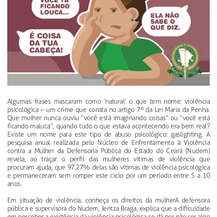
Algumas frases mascaram como ‘natural’ o que tem nome: violência
psicológica – um crime que consta no artigo 7º da Lei Maria da Penha.
Que mulher nunca ouviu “você está imaginando coisas” ou “você está
ficando maluca”, quando tudo o que estava acontecendo era bem real?
Existe um nome para este tipo de abuso psicológico: gaslighting. A
pesquisa anual realizada pelo Núcleo de Enfrentamento à Violência
contra a Mulher da Defensoria Pública do Estado do Ceará (Nudem)
revela, ao traçar o perfil das mulheres vítimas de violência que
procuram ajuda, que 97,27% delas são vítimas de violência psicológica
e permaneceram sem romper este ciclo por um período entre 5 a 10
anos.
Em situação de violência, conheça os direitos da mulherA defensora
pública e supervisora do Nudem, Jeritza Braga, explica que a dificuldade
em perceber a existência da violência psicológica se dá por não ser algo