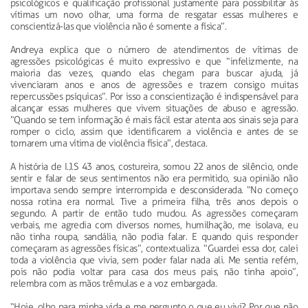
psicológicos e qualificação profissional justamente para possibilitar às
vítimas um novo olhar, uma forma de resgatar essas mulheres e
conscientizá-las que violência não é somente a física”.
Andreya explica que o número de atendimentos de vítimas de
agressões psicológicas é muito expressivo e que “infelizmente, na
maioria das vezes, quando elas chegam para buscar ajuda, já
vivenciaram anos e anos de agressões e trazem consigo muitas
repercussões psíquicas”. Por isso a conscientização é indispensável para
alcançar essas mulheres que vivem situações de abuso e agressão.
“Quando se tem informação é mais fácil estar atenta aos sinais seja para
romper o ciclo, assim que identificarem a violência e antes de se
tornarem uma vítima de violência física”, destaca.
A história de I.J.S 43 anos, costureira, somou 22 anos de silêncio, onde
sentir e falar de seus sentimentos não era permitido, sua opinião não
importava sendo sempre interrompida e desconsiderada. “No começo
nossa rotina era normal. Tive a primeira filha, três anos depois o
segundo. A partir de então tudo mudou. As agressões começaram
verbais, me agredia com diversos nomes, humilhação, me isolava, eu
não tinha roupa, sandália, não podia falar. E quando quis responder
começaram as agressões físicas”, contextualiza. “Guardei essa dor, calei
toda a violência que vivia, sem poder falar nada ali. Me sentia refém,
pois não podia voltar para casa dos meus pais, não tinha apoio”,
relembra com as mãos trêmulas e a voz embargada.
“Hoje, olho para minha vida e me pergunto o que eu vivi? Por que não