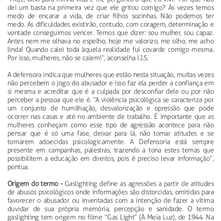
dei um basta na primeira vez que ele gritou comigo? Às vezes temos
medo de encarar a vida, de criar filhos sozinhas. Não podemos ter
medo. As dificuldades existirão, contudo, com coragem, determinação e
vontade conseguimos vencer. Temos que dizer: sou mulher, sou capaz.
Antes nem me olhava no espelho, hoje me valorizo, me olho, me acho
linda! Quando calei toda àquela realidade fui covarde comigo mesma.
Por isso, mulheres, não se calem!”, aconselha I.J.S.
A defensora indica que mulheres que estão nesta situação, muitas vezes
não percebem o jogo do abusador e isso faz ela perder a confiança em
si mesma e acreditar que é a culpada por desconfiar dele ou por não
perceber a pessoa que ele é. “A violência psicológica se caracteriza por
um conjunto de humilhação, desvalorização e opressão que pode
ocorrer nas casas e até no ambiente de trabalho. É importante que as
mulheres conheçam como esse tipo de agressão acontece para não
pensar que é só uma fase, deixar para lá, não tomar atitudes e se
tornarem adoecidas psicologicamente. A Defensoria está sempre
presente em campanhas, palestras, trazendo a tona estes temas que
possibilitem a educação em direitos, pois é preciso levar informação”,
pontua.
Origem do termo -
Gaslighting define as agressões a partir de atitudes
de abusos psicológicos onde informações são distorcidas, omitidas para
favorecer o abusador ou inventadas com a intenção de fazer a vítima
duvidar de sua própria memória, percepção e sanidade. O termo
gaslighting tem origem no filme “Gas Light” (À Meia Luz), de 1944. Na