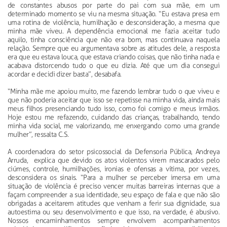
de constantes abusos por parte do pai com sua mãe, em um
determinado momento se viu na mesma situação. “Eu estava presa em
uma rotina de violência, humilhação e desconsideração, a mesma que
minha mãe viveu. A dependência emocional me fazia aceitar tudo
aquilo, tinha consciência que não era bom, mas continuava naquela
relação. Sempre que eu argumentava sobre as atitudes dele, a resposta
era que eu estava louca, que estava criando coisas, que não tinha nada e
acabava distorcendo tudo o que eu dizia. Até que um dia consegui
acordar e decidi dizer basta”, desabafa.
“Minha mãe me apoiou muito, me fazendo lembrar tudo o que viveu e
que não poderia aceitar que isso se repetisse na minha vida, ainda mais
meus filhos presenciando tudo isso, como foi comigo e meus irmãos.
Hoje estou me refazendo, cuidando das crianças, trabalhando, tendo
minha vida social, me valorizando, me enxergando como uma grande
mulher”, ressalta C.S.
A coordenadora do setor psicossocial da Defensoria Pública, Andreya
Arruda, explica que devido os atos violentos virem mascarados pelo
ciúmes, controle, humilhações, ironias e ofensas a vítima, por vezes,
desconsidera os sinais. “Para a mulher se perceber imersa em uma
situação de violência é preciso vencer muitas barreiras internas que a
façam compreender a sua identidade, seu espaço de fala e que não são
obrigadas a aceitarem atitudes que venham a ferir sua dignidade, sua
autoestima ou seu desenvolvimento e que isso, na verdade, é abusivo.
Nossos encaminhamentos sempre envolvem acompanhamentos