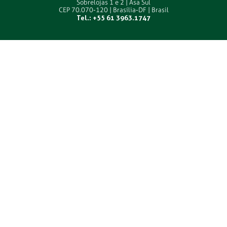
Sobrelojas 1 e 2 | Asa Sul
CEP 70.070-120 | Brasília-DF | Brasil
Tel.: +55 61 3963.1747