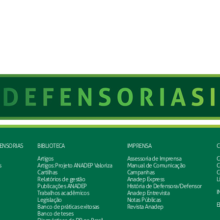
FENSORIAS
BIBLIOTECA
IMPRENSA
C
Artigos
Assessoria de Imprensa
C
s
Artigos: Projeto ANADEP Valoriza
Manual de Comunicação
C
Cartilhas
Campanhas
C
Relatórios de gestão
Anadep Express
L
Publicações ANADEP
História de Defensora/Defensor
I
Trabalhos acadêmicos
Anadep Entrevista
Legislação
Notas Públicas
E
Banco de práticas exitosas
Revista Anadep
Banco de teses