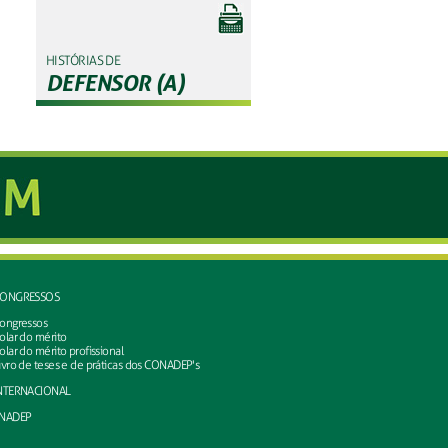
HISTÓRIAS DE
DEFENSOR (A)
ONGRESSOS
ongressos
olar do mérito
olar do mérito profissional
ivro de teses e de práticas dos CONADEP's
NTERNACIONAL
NADEP