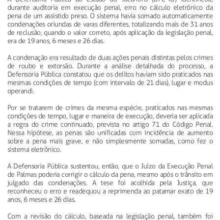
durante auditoria em execução penal, erro no cálculo eletrônico da
pena de um assistido preso. O sistema havia somado automaticamente
condenações oriundas de varas diferentes, totalizando mais de 31 anos
de reclusão, quando o valor correto, após aplicação da legislação penal,
era de 19 anos, 6 meses e 26 dias.
A condenação era resultado de duas ações penais distintas pelos crimes
de roubo e extorsão. Durante a análise detalhada do processo, a
Defensoria Pública constatou que os delitos haviam sido praticados nas
mesmas condições de tempo (com intervalo de 21 dias), lugar e modus
operandi.
Por se tratarem de crimes da mesma espécie, praticados nas mesmas
condições de tempo, lugar e maneira de execução, deveria ser aplicada
a regra do crime continuado, prevista no artigo 71 do Código Penal.
Nessa hipótese, as penas são unificadas com incidência de aumento
sobre a pena mais grave, e não simplesmente somadas, como fez o
sistema eletrônico.
A Defensoria Pública sustentou, então, que o Juízo da Execução Penal
de Palmas poderia corrigir o cálculo da pena, mesmo após o trânsito em
julgado das condenações. A tese foi acolhida pela Justiça, que
reconheceu o erro e readequou a reprimenda ao patamar exato de 19
anos, 6 meses e 26 dias.
Com a revisão do cálculo, baseada na legislação penal, também foi