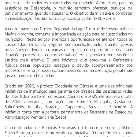
processual de todos os custodiados da unidade. Além disso, para os
assistidos da Defensoria, o mutirão também ofereceu serviços de
peticionamento, quando necessário. O objetivo da iniciativa é combater
a invisibilização dos direitos das pessoas privadas de liberdade.
A coordenadora do Núcleo Regional do Lago Tucuruí, defensora pública
Marina Noronha, comenta a importância da ação para os custodiados no
município. “Nesta edição, tivemos a oportunidade de atender todos os
custodiados tanto do regime semiaberto/fechado, quanto presos
provisórios de diversas comarcas da região, o que permitiu analisar suas
situações processuais de forma mais célere e prestar uma assistência
jurídica mais efetiva. É uma iniciativa que aproxima a Defensoria
Pública dessa população, assegura o devido acompanhamento dos
processos e reforça nosso compromisso com uma execução penal mais
justa e humanizada”, declara.
Criado em 2020, o projeto Cidadania no Cárcere é uma das principais
iniciativas da instituição para garantia dos direitos das pessoas privadas
de liberdade no interior do estado. Apenas em 2025, ele realizou o total
de 2.065 atividades, com ações em Cametá, Mocajuba, Castanhal,
Salinópolis, Itaituba, Bragança, Capanema, Breves e Santarém. A
iniciativa conta com a parceria permanente da Secretaria de Estado de
Administração Penitenciária (Seap).
O coordenador de Políticas Criminais do Interior, defensor público
Flávio Ferreira, explica o propósito da iniciativa. “O mutirão tem como