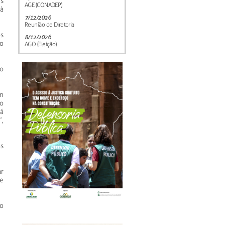
s
AGE (CONADEP)
 à
7/12/2026
Reunião de Diretoria
s
8/12/2026
o
AGO (Eleição)
o
m
eo
á
,
s
ar
e
o