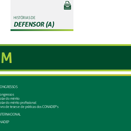
HISTÓRIAS DE
DEFENSOR (A)
ONGRESSOS
ongressos
olar do mérito
olar do mérito profissional
ivro de teses e de práticas dos CONADEP's
NTERNACIONAL
NADEP