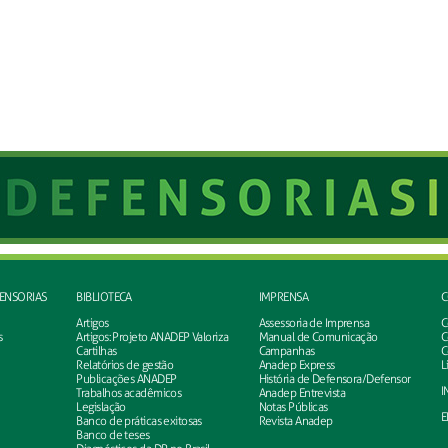
FENSORIAS
BIBLIOTECA
IMPRENSA
C
Artigos
Assessoria de Imprensa
C
s
Artigos: Projeto ANADEP Valoriza
Manual de Comunicação
C
Cartilhas
Campanhas
C
Relatórios de gestão
Anadep Express
L
Publicações ANADEP
História de Defensora/Defensor
I
Trabalhos acadêmicos
Anadep Entrevista
Legislação
Notas Públicas
E
Banco de práticas exitosas
Revista Anadep
Banco de teses