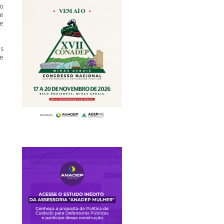
o
e
e
s
e