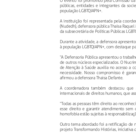
O evento foi promovido pela Comissão da 
públicas, entidades e integrantes da socied
população LGBTQIAPN+.
A instituição foi representada pela coor
(Nudedh), defensora pública Thaisa Raquel
da subsecretária de Políticas Públicas LGB
Durante a atividade, a defensora apresent
à população LGBTQIAPN+, com destaque para 
“A Defensoria Pública apresentou o traba
de outros núcleos especializados. O Nucrim
de Atenção à Saúde auxilia no acesso a co
necessidade. Nosso compromisso é garant
afirmou a defensora Thaisa Defante.
A coordenadora também destacou que a 
internacionais de direitos humanos, que as
“Todas as pessoas têm direito ao reconheci
esse direito e garantir atendimento sem d
homofobia estão sujeitas à responsabilizaçã
Outro tema abordado foi a retificação de
projeto Transformando Histórias, iniciativa