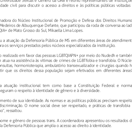
Diversidade Sexual e Gênero da OAB e reuniu representantes de instituiçõe
ade civil para discutir o acesso a direitos e às políticas públicas voltadas
denadora do Núcleo Institucional de Promoção e Defesa dos Direitos Humano
 Medeiros de Albuquerque Defante, que participou da roda de conversa ao lad
TQIA+ de Mato Grosso do Sul, Mikaella Lima Lopes.
ou a atuação da Defensoria Pública de MS em diferentes áreas de atendiment
os serviços prestados pelos núcleos especializados da instituição.
lho realizado em favor das pessoas LGBTQIAPN+ por meio do Nudedh e també
 atua na assistência às vítimas de crimes de LGBTfobia e transfobia. O Núcl
nsultas, hormonioterapia, ambulatório transexualizador e cirurgias quando h
ir que os direitos dessa população sejam efetivados em diferentes áreas”
atuação institucional tem como base a Constituição Federal e norma
seguram o respeito à identidade de gênero e à diversidade.
mento de sua identidade. As normas e as políticas públicas precisam respeit
iscriminação. O nome social deve ser respeitado, e práticas de transfobia 
o”, ressaltou.
 nome e gênero de pessoas trans. A coordenadora apresentou os resultados d
 da Defensoria Pública que amplia o acesso ao direito à identidade.