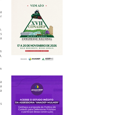
a
r
.
is
a
m
,
m
ra
a
a
s