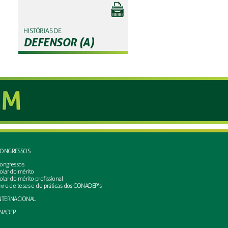
HISTÓRIAS DE
DEFENSOR (A)
ONGRESSOS
ongressos
olar do mérito
olar do mérito profissional
ivro de teses e de práticas dos CONADEP's
NTERNACIONAL
NADEP