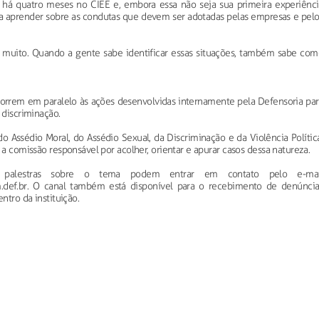
ha há quatro meses no CIEE e, embora essa não seja sua primeira experiênci
o a aprender sobre as condutas que devem ser adotadas pelas empresas e pelo
a muito. Quando a gente sabe identificar essas situações, também sabe com
ocorrem em paralelo às ações desenvolvidas internamente pela Defensoria par
 discriminação.
 Assédio Moral, do Assédio Sexual, da Discriminação e da Violência Polític
 a comissão responsável por acolher, orientar e apurar casos dessa natureza.
ber palestras sobre o tema podem entrar em contato pelo e-mai
.def.br. O canal também está disponível para o recebimento de denúncia
ntro da instituição.