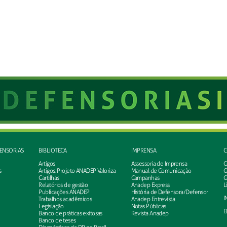
FENSORIAS
BIBLIOTECA
IMPRENSA
C
Artigos
Assessoria de Imprensa
C
s
Artigos: Projeto ANADEP Valoriza
Manual de Comunicação
C
Cartilhas
Campanhas
C
Relatórios de gestão
Anadep Express
L
Publicações ANADEP
História de Defensora/Defensor
I
Trabalhos acadêmicos
Anadep Entrevista
Legislação
Notas Públicas
E
Banco de práticas exitosas
Revista Anadep
Banco de teses