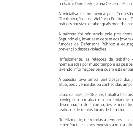
no bairro Dom Pedro, Zona Oeste de Manau
A iniciativa foi promovida pela Comiss
Discriminação e da Violência Política da
práticas abusivas e saber quais medidas po
A palestra foi ministrada pela presiden
Segundo ela, levar esse debate aos jovens 
funções da Defensoria Pública: a educaç
prevenção dessas violações.
“Infelizmente, as relações de trabalho
normalizadas por muito tempo e as pessoa
levando informações para quem está entran
A palestra teve ampla participação dos
situações vivenciadas ou conhecidas, ampli
Saulo da Silva, de 18 anos, trabalha há do
privilegiado por atuar em um ambiente o
disseminação de informações é incenti
realidade de muitos locais de trabalho.
“Infelizmente, nem todas as empresas a
experiência, estamos expostos a muitas sit