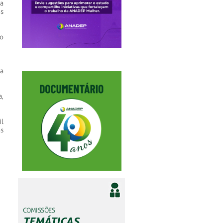
a
s
o
a
a,
l
s
COMISSÕES
TEMÁTICAS