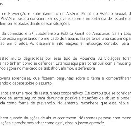
s.
ão de Prevenção e Enfrentamento do Assédio Moral, do Assédio Sexual, d
 DPE-AM e buscou conscientizar os jovens sobre a importância de reconhece
dem ser adotadas diante dessas situações.
te da comissão e 2ª Subdefensora Pública Geral do Amazonas, Sarah Lobo
que estão ingressando no mercado de trabalho faz parte de uma das principa
ão em direitos. Ao disseminar informações, a Instituição contribui para 
 estão muito degradadas por esse tipo de violência. As violações fora
s não tinham como se defender. Estamos aqui para contribuir com a mudança
do agora no mercado de trabalho”, afirmou a defensora.
 jovens aprendizes, que fizeram perguntas sobre o tema e compartilhara
ando o debate sobre o assunto.
is anos em uma rede de restaurantes cooperativos. Ele contou que se conside
nde se sente seguro para denunciar possíveis situações de abuso e onde 
vada como forma de prevenção. No entanto, reconhece que essa não é 
colhem quando situações de abuso acontecem. Nós somos pessoas com meno
uações e precisamos saber como agir”, disse o jovem aprendiz.