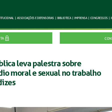
TITUCIONAL
|
ASSOCIAÇÕES E
DEFENSORIAS
|
BIBLIOTECA
|
IMPRENSA
|
CONGRESSOS
|
ITA
CON
lica leva palestra sobre
io moral e sexual no trabalho
dizes