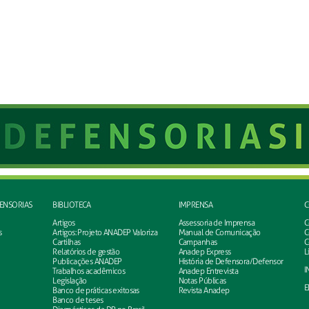
FENSORIAS
BIBLIOTECA
IMPRENSA
C
Artigos
Assessoria de Imprensa
C
s
Artigos: Projeto ANADEP Valoriza
Manual de Comunicação
C
Cartilhas
Campanhas
C
Relatórios de gestão
Anadep Express
L
Publicações ANADEP
História de Defensora/Defensor
I
Trabalhos acadêmicos
Anadep Entrevista
Legislação
Notas Públicas
E
Banco de práticas exitosas
Revista Anadep
Banco de teses