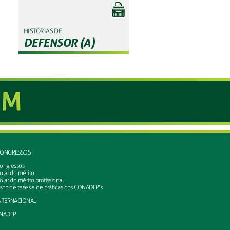
HISTÓRIAS DE
DEFENSOR (A)
ONGRESSOS
ongressos
olar do mérito
olar do mérito profissional
ivro de teses e de práticas dos CONADEP's
NTERNACIONAL
NADEP