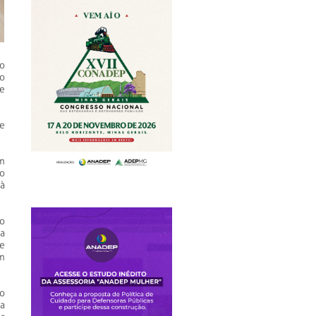
o
o
e
ue
m
o
 à
o
a
e
m
o
a