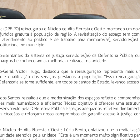
ia (DPE-RO) reinaugurou o Núcleo de Alta Floresta d’Oeste, marcando um nov
jurídica gratuita à população da região. A revitalização do espaço tem com
 atendimento ao público e de trabalho para membros(as), servidores(as) 
nstitucional no município.
presentantes do sistema de justiça, servidores(as) da Defensoria Pública, q
augural e conheceram as melhorias realizadas na unidade.
o-Geral, Victor Hugo, destacou que a reinauguração representa mais u
o e qualificação dos serviços prestados à população: “Essa reinauguraçã
Defensoria se torne suficiente, em todos os cantos do Estado, levando acesso
 dos Santos, ressaltou que a modernização dos espaços reflete o compromiss
ez mais humanizado e eficiente: “Nosso objetivo é oferecer uma estrutur
esenvolvido pela Defensoria Pública. Espaços adequados refletem diretament
s cidadãos e reforçam nosso compromisso de garantir acesso à justiça co
Núcleo de Alta Floresta d’Oeste, Lúcia Bento, enfatizou que a revitalizaçã
unidade atendida pela unidade: “Este é um momento muito significativo par