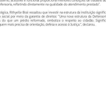
derno, acessível e funcional proporciona melhores condições de trabalho ao
fensoria, refletindo diretamente na qualidade do atendimento prestado”.
gica, Rithyelle Bissi ressaltou que investir na estrutura da instituição signifi
o social por meio da garantia de direitos: “Uma nova estrutura da Defensori
 do que um prédio reformado, simboliza o respeito ao cidadão. Signific
em mais precisa de orientação, defesa e acesso à Justiça.”, declarou.