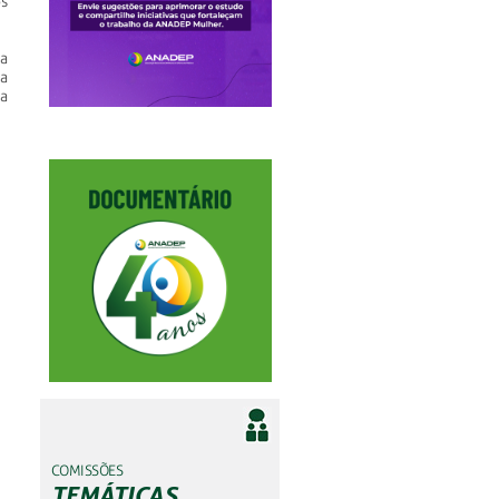
s
ca
a
a
COMISSÕES
TEMÁTICAS