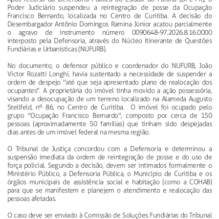
Poder Judiciário suspendeu a reintegração de posse da Ocupação
Francisco Bernardo, localizada no Centro de Curitiba. A decisão do
Desembargador Antônio Domingos Ramina Júnior acatou parcialmente
o agravo de instrumento número 0090648-97.2026.8.16.0000
interposto pela Defensoria, através do Núcleo Itinerante de Questões
Fundiárias e Urbanísticas (NUFURB).
No documento, o defensor público e coordenador do NUFURB, João
Victor Rozatti Longhi, havia sustentado a necessidade de suspender a
ordem de despejo "até que seja apresentado plano de realocação dos
ocupantes". A proprietária do imóvel tinha movido a ação possessória,
visando a desocupação de um terreno localizado na Alameda Augusto
Stellfeld, nº 86, no Centro de Curitiba. O imóvel foi ocupado pelo
grupo "Ocupação Francisco Bernardo", composto por cerca de 150
pessoas (aproximadamente 50 famílias) que tinham sido despejadas
dias antes de um imóvel federal na mesma região.
O Tribunal de Justiça concordou com a Defensoria e determinou a
suspensão imediata da ordem de reintegração de posse e do uso de
força policial. Segundo a decisão, devem ser intimados formalmente o
Ministério Público, a Defensoria Pública, o Município de Curitiba e os
órgãos municipais de assistência social e habitação (como a COHAB)
para que se manifestem e planejem o atendimento e realocação das
pessoas afetadas.
O caso deve ser enviado à Comissão de Soluções Fundiárias do Tribunal