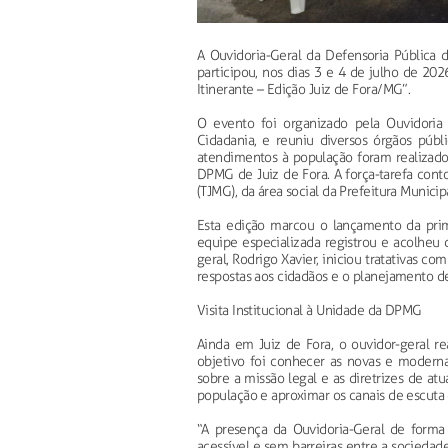
A Ouvidoria-Geral da Defensoria Pública 
participou, nos dias 3 e 4 de julho de 2
Itinerante – Edição Juiz de Fora/MG”.
O evento foi organizado pela Ouvidoria
Cidadania, e reuniu diversos órgãos públ
atendimentos à população foram realizado
DPMG de Juiz de Fora. A força-tarefa cont
(TJMG), da área social da Prefeitura Munici
Esta edição marcou o lançamento da prim
equipe especializada registrou e acolheu 
geral, Rodrigo Xavier, iniciou tratativas co
respostas aos cidadãos e o planejamento de
Visita Institucional à Unidade da DPMG
Ainda em Juiz de Fora, o ouvidor-geral rea
objetivo foi conhecer as novas e moderna
sobre a missão legal e as diretrizes de a
população e aproximar os canais de escuta
“A presença da Ouvidoria-Geral de forma
acessível e sem barreiras entre a sociedade