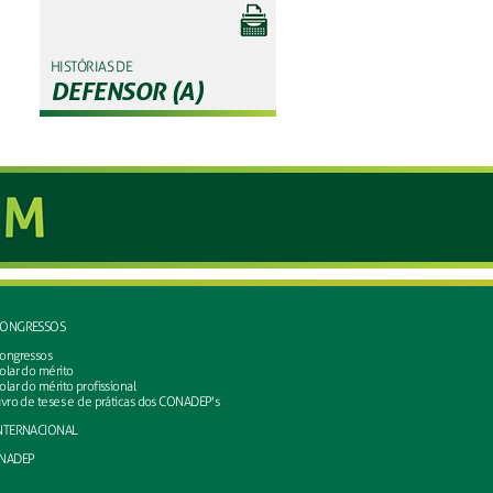
HISTÓRIAS DE
DEFENSOR (A)
ONGRESSOS
ongressos
olar do mérito
olar do mérito profissional
ivro de teses e de práticas dos CONADEP's
NTERNACIONAL
NADEP