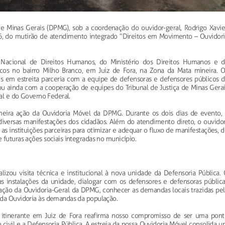
de Minas Gerais (DPMG), sob a coordenação do ouvidor-geral, Rodrigo Xavier
026, do mutirão de atendimento integrado “Direitos em Movimento – Ouvidori
 Nacional de Direitos Humanos, do Ministério dos Direitos Humanos e d
icos no bairro Milho Branco, em Juiz de Fora, na Zona da Mata mineira. O
s em estreita parceria com a equipe de defensoras e defensores públicos d
ou ainda com a cooperação de equipes do Tribunal de Justiça de Minas Gerai
pal e do Governo Federal.
eira ação da Ouvidoria Móvel da DPMG. Durante os dois dias de evento, 
diversas manifestações dos cidadãos. Além do atendimento direto, o ouvidor
m as instituições parceiras para otimizar e adequar o fluxo de manifestações, 
 futuras ações sociais integradas no município.
lizou visita técnica e institucional à nova unidade da Defensoria Pública.
s instalações da unidade, dialogar com os defensores e defensoras pública
tuação da Ouvidoria-Geral da DPMG, conhecer as demandas locais trazidas pel
 da Ouvidoria às demandas da população.
 itinerante em Juiz de Fora reafirma nosso compromisso de ser uma pont
 civil e a Defensoria Pública. A estreia da nossa Ouvidoria Móvel consolida 