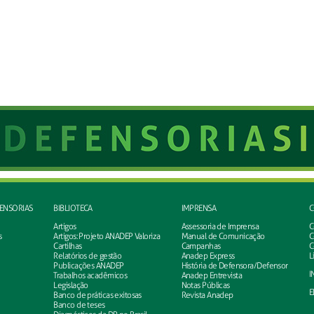
FENSORIAS
BIBLIOTECA
IMPRENSA
C
Artigos
Assessoria de Imprensa
C
s
Artigos: Projeto ANADEP Valoriza
Manual de Comunicação
C
Cartilhas
Campanhas
C
Relatórios de gestão
Anadep Express
L
Publicações ANADEP
História de Defensora/Defensor
I
Trabalhos acadêmicos
Anadep Entrevista
Legislação
Notas Públicas
E
Banco de práticas exitosas
Revista Anadep
Banco de teses