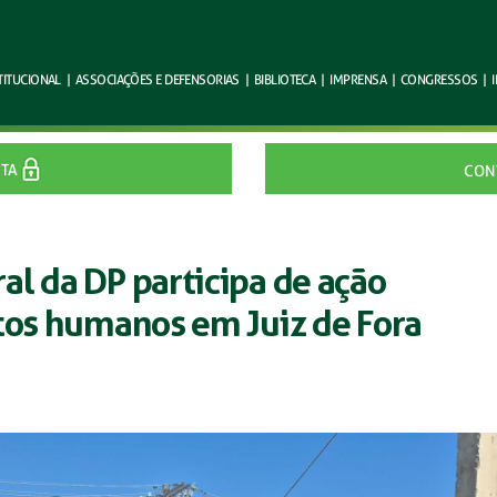
TITUCIONAL
|
ASSOCIAÇÕES E
DEFENSORIAS
|
BIBLIOTECA
|
IMPRENSA
|
CONGRESSOS
|
ITA
CON
l da DP participa de ação
itos humanos em Juiz de Fora