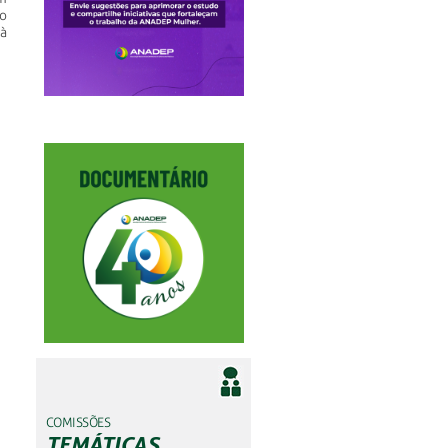
io
 à
COMISSÕES
TEMÁTICAS