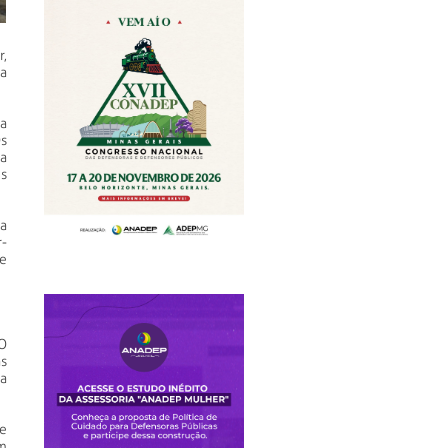
,
a
a
s
a
s
a
-
de
 O
s
a
e
um