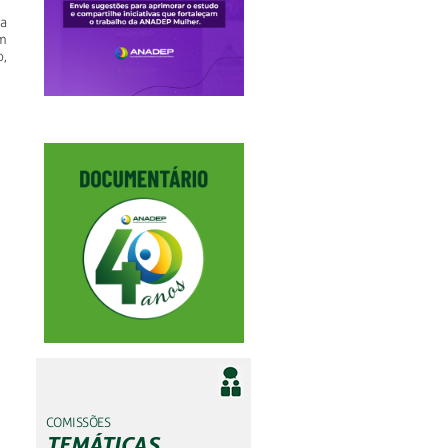
 a
m
,
COMISSÕES
TEMÁTICAS