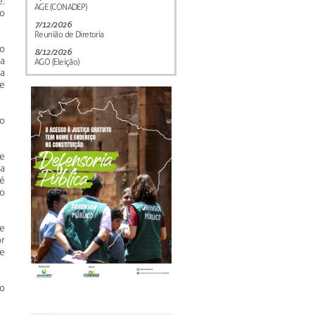
.
AGE (CONADEP)
o
7/12/2026
Reunião de Diretoria
o
8/12/2026
a
AGO (Eleição)
a
e
o
e
 a
é
o
e
r
e
o