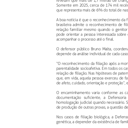
revelam que mais de 1,7 milhão de crian
Somente em 2025, cerca de 174 mil recém
que representa mais de 6% do total de nas
A boa notícia é que o reconhecimento da f
brasileira admite o reconhecimento de fi
relação familiar mesmo quando o genitor b
pode orientar a pessoa interessada sobre
acompanhar o processo até o final.
O defensor público Bruno Malta, coorde
depende da análise individual de cada caso
“O reconhecimento da filiação após a mort
parentalidade socioafetiva. Em todos os ca
relação de filiação. Nas hipóteses de pat
que, em vida, aquela pessoa exerceu de fa
de afeto, cuidado, orientação e proteção”, 
O encaminhamento varia conforme as car
documentação suficiente, a Defensori
homologação judicial quando necessário. 
de produção de outras provas, a questão de
Nos casos de filiação biológica, a Defe
genética, a depender da existência de fami