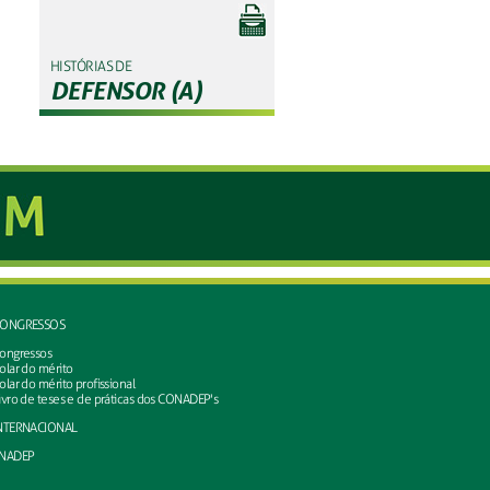
HISTÓRIAS DE
DEFENSOR (A)
ONGRESSOS
ongressos
olar do mérito
olar do mérito profissional
ivro de teses e de práticas dos CONADEP's
NTERNACIONAL
NADEP