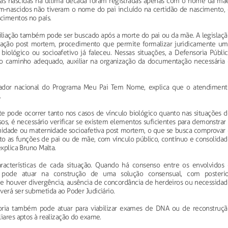
ças nascidas na última década foram registradas apenas com o nome da mãe
-nascidos não tiveram o nome do pai incluído na certidão de nascimento, 
cimentos no país.
iliação também pode ser buscado após a morte do pai ou da mãe. A legislaçã
liação post mortem, procedimento que permite formalizar juridicamente um
iológico ou socioafetivo já faleceu. Nessas situações, a Defensoria Públic
 o caminho adequado, auxiliar na organização da documentação necessária 
nador nacional do Programa Meu Pai Tem Nome, explica que o atendiment
.
e pode ocorrer tanto nos casos de vínculo biológico quanto nas situações d
sos, é necessário verificar se existem elementos suficientes para demonstrar
ernidade ou maternidade socioafetiva post mortem, o que se busca comprovar 
to as funções de pai ou de mãe, com vínculo público, contínuo e consolidad
explica Bruno Malta.
acterísticas de cada situação. Quando há consenso entre os envolvidos 
a pode atuar na construção de uma solução consensual, com posterio
Se houver divergência, ausência de concordância de herdeiros ou necessidad
verá ser submetida ao Poder Judiciário.
nsoria também pode atuar para viabilizar exames de DNA ou de reconstruçã
liares aptos à realização do exame.