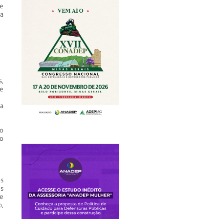
e
a
,
e
a
o
o
s
s
e
o,