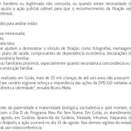
 herdeiro ou legitimado não concorda, ou quando existe necessidade d
ajuíza a ação judicial cabível para que o reconhecimento da filiação sej
efensor.
os para análise estão:
oa interessada;
to;
alecidos;
 ajudem a demonstrar o vínculo de filiação, como fotografias, mensagens
em plano de saúde, comprovantes de dependência econômica, declarações d
ivência familiar;
ou familiares próximos, especialmente quando necessária a concordância ou 
construção familiar.
 realizado em Goiás, mais de 33 mil crianças de até seis anos não possuem 
Esse cenário regional reforça a importância das ações da DPE-GO voltadas a
ireito à identidade”, ressalta Bruno Malta.
to de paternidade e maternidade biológica, socioafetiva e post mortem, a
ealizam o Dia D do Programa Meu Pai Tem Nome. Em Goiás, os atendimento
 agosto, em Goiânia, Aparecida de Goiânia, Trindade, Inhumas, Valparaíso d
m Anápolis, a ação ocorrerá no dia 15 de agosto. Nas demais regiões do estad
al, por videoconferência.