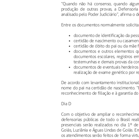
“Quando não há consenso, quando algum
produção de outras provas, a Defensoria 
analisado pelo Poder Judiciário”, afirma o d
Entre os documentos normalmente solicitad
documento de identificação da pess
certidão de nascimento ou casamen
certidão de óbito do pai ou da mãe f
documentos e outros elementos que
documentos escolares, registros 
testemunhas e demais provas da conv
documentos de eventuais herdeiros 
realização de exame genético por re
De acordo com levantamento institucional
nome do pai na certidão de nascimento. “
reconhecimento de filiação e à garantia do d
Dia D
Com o objetivo de ampliar o reconhecimen
defensorias públicas de todo o Brasil r
presenciais serão realizados no dia 1º de
Goiás, Luziânia e Águas Lindas de Goiás. E
os atendimentos serão feitos de forma virtu