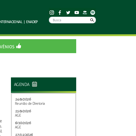
INTERNACIONAL
|
ENADEP
VÊNIOS
AGENDA
14/9/2026
Reunião de Diretoria
15/9/2026
AGE
e
6/10/2026
s.
AGE
il
17/11/2026