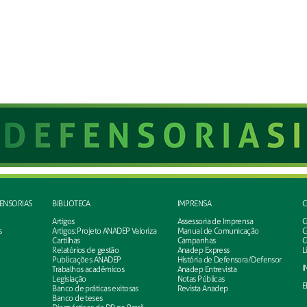
FENSORIAS
BIBLIOTECA
IMPRENSA
C
Artigos
Assessoria de Imprensa
C
s
Artigos: Projeto ANADEP Valoriza
Manual de Comunicação
C
Cartilhas
Campanhas
C
Relatórios de gestão
Anadep Express
L
Publicações ANADEP
História de Defensora/Defensor
I
Trabalhos acadêmicos
Anadep Entrevista
Legislação
Notas Públicas
E
Banco de práticas exitosas
Revista Anadep
Banco de teses