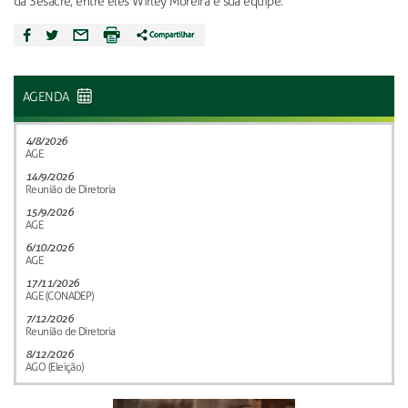
da Sesacre, entre eles Wirley Moreira e sua equipe.
AGENDA
4/8/2026
AGE
14/9/2026
Reunião de Diretoria
15/9/2026
AGE
6/10/2026
AGE
17/11/2026
AGE (CONADEP)
7/12/2026
Reunião de Diretoria
8/12/2026
AGO (Eleição)