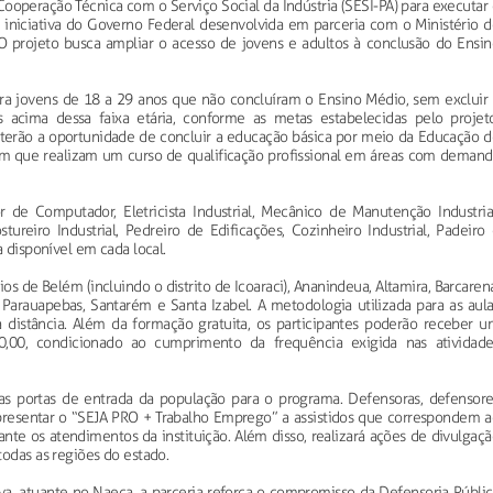
operação Técnica com o Serviço Social da Indústria (SESI-PA) para executar
iniciativa do Governo Federal desenvolvida em parceria com o Ministério d
O projeto busca ampliar o acesso de jovens e adultos à conclusão do Ensin
.
ara jovens de 18 a 29 anos que não concluíram o Ensino Médio, sem excluir 
 acima dessa faixa etária, conforme as metas estabelecidas pelo projeto
erão a oportunidade de concluir a educação básica por meio da Educação d
m que realizam um curso de qualificação profissional em áreas com demand
r de Computador, Eletricista Industrial, Mecânico de Manutenção Industrial
ureiro Industrial, Pedreiro de Edificações, Cozinheiro Industrial, Padeiro
a disponível em cada local.
 de Belém (incluindo o distrito de Icoaraci), Ananindeua, Altamira, Barcaren
 Parauapebas, Santarém e Santa Izabel. A metodologia utilizada para as aula
a distância. Além da formação gratuita, os participantes poderão receber u
,00, condicionado ao cumprimento da frequência exigida nas atividade
s portas de entrada da população para o programa. Defensoras, defensore
apresentar o “SEJA PRO + Trabalho Emprego” a assistidos que correspondem a
urante os atendimentos da instituição. Além disso, realizará ações de divulgaç
todas as regiões do estado.
va, atuante no Naeca, a parceria reforça o compromisso da Defensoria Públi