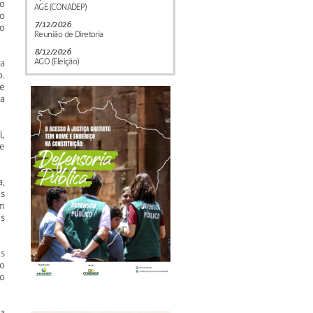
 o
AGE (CONADEP)
o
7/12/2026
o
Reunião de Diretoria
8/12/2026
AGO (Eleição)
a
.
e
a
,
 e
a,
s
m
s
s
o
ão
ca