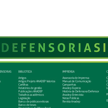
FENSORIAS
BIBLIOTECA
IMPRENSA
C
Artigos
Assessoria de Imprensa
C
s
Artigos: Projeto ANADEP Valoriza
Manual de Comunicação
C
Cartilhas
Campanhas
C
Relatórios de gestão
Anadep Express
L
Publicações ANADEP
História de Defensora/Defensor
I
Trabalhos acadêmicos
Anadep Entrevista
Legislação
Notas Públicas
E
Banco de práticas exitosas
Revista Anadep
Banco de teses