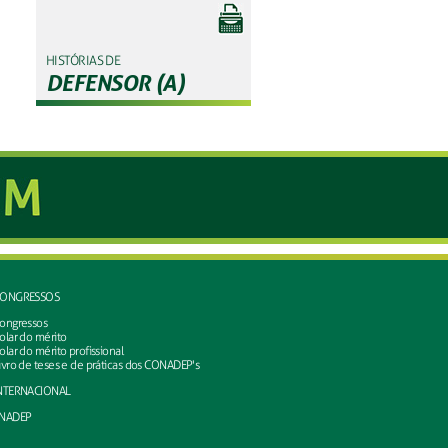
HISTÓRIAS DE
DEFENSOR (A)
ONGRESSOS
ongressos
olar do mérito
olar do mérito profissional
ivro de teses e de práticas dos CONADEP's
NTERNACIONAL
NADEP