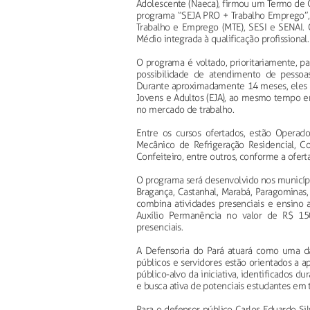
Adolescente (Naeca), firmou um Termo de Co
programa “SEJA PRO + Trabalho Emprego”, 
Trabalho e Emprego (MTE), SESI e SENAI. 
Médio integrada à qualificação profissional
O programa é voltado, prioritariamente, p
possibilidade de atendimento de pessoas
Durante aproximadamente 14 meses, eles t
Jovens e Adultos (EJA), ao mesmo tempo e
no mercado de trabalho.
Entre os cursos ofertados, estão Operado
Mecânico de Refrigeração Residencial, Cost
Confeiteiro, entre outros, conforme a ofert
O programa será desenvolvido nos municípios
Bragança, Castanhal, Marabá, Paragominas,
combina atividades presenciais e ensino 
Auxílio Permanência no valor de R$ 150
presenciais.
A Defensoria do Pará atuará como uma da
públicos e servidores estão orientados a 
público-alvo da iniciativa, identificados d
e busca ativa de potenciais estudantes em 
Para o defensor público Carlos Eduardo Sil