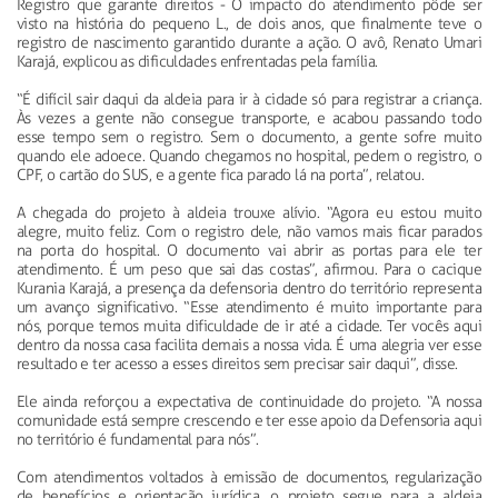
Registro que garante direitos - O impacto do atendimento pôde ser
visto na história do pequeno L., de dois anos, que finalmente teve o
registro de nascimento garantido durante a ação. O avô, Renato Umari
Karajá, explicou as dificuldades enfrentadas pela família.
“É difícil sair daqui da aldeia para ir à cidade só para registrar a criança.
Às vezes a gente não consegue transporte, e acabou passando todo
esse tempo sem o registro. Sem o documento, a gente sofre muito
quando ele adoece. Quando chegamos no hospital, pedem o registro, o
CPF, o cartão do SUS, e a gente fica parado lá na porta”, relatou.
A chegada do projeto à aldeia trouxe alívio. “Agora eu estou muito
alegre, muito feliz. Com o registro dele, não vamos mais ficar parados
na porta do hospital. O documento vai abrir as portas para ele ter
atendimento. É um peso que sai das costas”, afirmou. Para o cacique
Kurania Karajá, a presença da defensoria dentro do território representa
um avanço significativo. “Esse atendimento é muito importante para
nós, porque temos muita dificuldade de ir até a cidade. Ter vocês aqui
dentro da nossa casa facilita demais a nossa vida. É uma alegria ver esse
resultado e ter acesso a esses direitos sem precisar sair daqui”, disse.
Ele ainda reforçou a expectativa de continuidade do projeto. “A nossa
comunidade está sempre crescendo e ter esse apoio da Defensoria aqui
no território é fundamental para nós”.
Com atendimentos voltados à emissão de documentos, regularização
de benefícios e orientação jurídica, o projeto segue para a aldeia