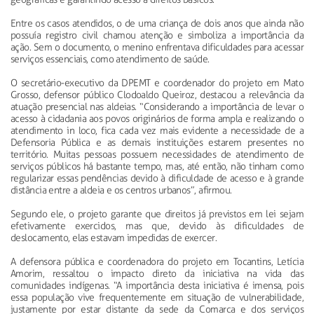
Entre os casos atendidos, o de uma criança de dois anos que ainda não
possuía registro civil chamou atenção e simboliza a importância da
ação. Sem o documento, o menino enfrentava dificuldades para acessar
serviços essenciais, como atendimento de saúde.
O secretário-executivo da DPEMT e coordenador do projeto em Mato
Grosso, defensor público Clodoaldo Queiroz, destacou a relevância da
atuação presencial nas aldeias. “Considerando a importância de levar o
acesso à cidadania aos povos originários de forma ampla e realizando o
atendimento in loco, fica cada vez mais evidente a necessidade de a
Defensoria Pública e as demais instituições estarem presentes no
território. Muitas pessoas possuem necessidades de atendimento de
serviços públicos há bastante tempo, mas, até então, não tinham como
regularizar essas pendências devido à dificuldade de acesso e à grande
distância entre a aldeia e os centros urbanos”, afirmou.
Segundo ele, o projeto garante que direitos já previstos em lei sejam
efetivamente exercidos, mas que, devido às dificuldades de
deslocamento, elas estavam impedidas de exercer.
A defensora pública e coordenadora do projeto em Tocantins, Letícia
Amorim, ressaltou o impacto direto da iniciativa na vida das
comunidades indígenas. “A importância desta iniciativa é imensa, pois
essa população vive frequentemente em situação de vulnerabilidade,
justamente por estar distante da sede da Comarca e dos serviços