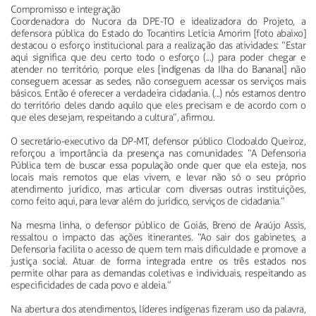
Compromisso e integração
Coordenadora do Nucora da DPE-TO e idealizadora do Projeto, a
defensora pública do Estado do Tocantins Letícia Amorim [foto abaixo]
destacou o esforço institucional para a realização das atividades: “Estar
aqui significa que deu certo todo o esforço (...) para poder chegar e
atender no território, porque eles [indígenas da Ilha do Bananal] não
conseguem acessar as sedes, não conseguem acessar os serviços mais
básicos. Então é oferecer a verdadeira cidadania. (...) nós estamos dentro
do território deles dando aquilo que eles precisam e de acordo com o
que eles desejam, respeitando a cultura”, afirmou.
O secretário-executivo da DP-MT, defensor público Clodoaldo Queiroz,
reforçou a importância da presença nas comunidades: “A Defensoria
Pública tem de buscar essa população onde quer que ela esteja, nos
locais mais remotos que elas vivem, e levar não só o seu próprio
atendimento jurídico, mas articular com diversas outras instituições,
como feito aqui, para levar além do jurídico, serviços de cidadania.”
Na mesma linha, o defensor público de Goiás, Breno de Araújo Assis,
ressaltou o impacto das ações itinerantes. “Ao sair dos gabinetes, a
Defensoria facilita o acesso de quem tem mais dificuldade e promove a
justiça social. Atuar de forma integrada entre os três estados nos
permite olhar para as demandas coletivas e individuais, respeitando as
especificidades de cada povo e aldeia.”
Na abertura dos atendimentos, líderes indígenas fizeram uso da palavra,