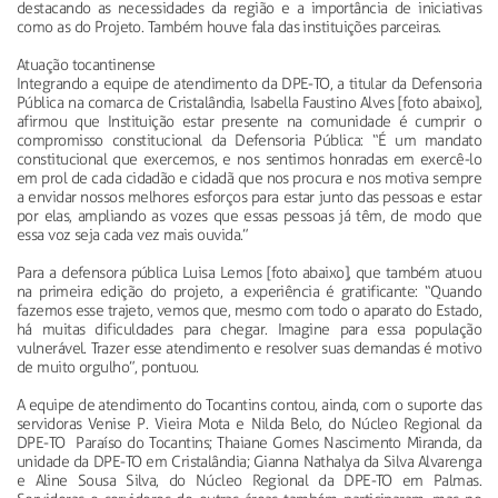
destacando as necessidades da região e a importância de iniciativas
como as do Projeto. Também houve fala das instituições parceiras.
Atuação tocantinense
Integrando a equipe de atendimento da DPE-TO, a titular da Defensoria
Pública na comarca de Cristalândia, Isabella Faustino Alves [foto abaixo],
afirmou que Instituição estar presente na comunidade é cumprir o
compromisso constitucional da Defensoria Pública: “É um mandato
constitucional que exercemos, e nos sentimos honradas em exercê-lo
em prol de cada cidadão e cidadã que nos procura e nos motiva sempre
a envidar nossos melhores esforços para estar junto das pessoas e estar
por elas, ampliando as vozes que essas pessoas já têm, de modo que
essa voz seja cada vez mais ouvida.”
Para a defensora pública Luisa Lemos [foto abaixo], que também atuou
na primeira edição do projeto, a experiência é gratificante: “Quando
fazemos esse trajeto, vemos que, mesmo com todo o aparato do Estado,
há muitas dificuldades para chegar. Imagine para essa população
vulnerável. Trazer esse atendimento e resolver suas demandas é motivo
de muito orgulho”, pontuou.
A equipe de atendimento do Tocantins contou, ainda, com o suporte das
servidoras Venise P. Vieira Mota e Nilda Belo, do Núcleo Regional da
DPE-TO Paraíso do Tocantins; Thaiane Gomes Nascimento Miranda, da
unidade da DPE-TO em Cristalândia; Gianna Nathalya da Silva Alvarenga
e Aline Sousa Silva, do Núcleo Regional da DPE-TO em Palmas.