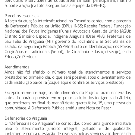
Servidoras e servidores de outras áreas também participaram, mas no
suporte à ação [na foto a seguir, toda a equipe da DPE-TO].
Parceiros essenciais
A força da atuação interinstitucional no Tocantins contou com a parceria
da Defensoria Pública da União (DPU); INSS; Receita Federal; Fundação
Nacional dos Povos Indígenas (Funai); Advocacia Geral da União (AGU);
Distrito Sanitário Especial Indígena Araguaia (Dsei ARA); Prefeitura de
São Félix do Araguaia (MT); governo do Tocantins e as Secretarias de
Estado: da Segurança Pública (SSP)/Instituto de Identificação; dos Povos
Originários e Tradicionais (Sepot); de Cidadania e Justiça (Seciju); e da
Educação (Seduc).
Atendimentos
Ainda não foi aferido o número total de atendimentos e serviços
prestados no primeiro dia, o que será possível após o levantamento de
cada instituição parceira (clique aqui e confira os serviços prestados).
Excepcionalmente hoje, os atendimentos do Projeto foram encerrados
antes do horário previsto em respeito ao luto dos indígenas da Aldeia,
que perderam, no final da manhã desta quarta-feira, 1º, uma pessoa da
comunidade. A Defensoria Pública emitiu uma Nota de Pesar.
Defensorias do Araguaia
O “Defensorias do Araguaia” se consolidou como uma grande iniciativa
para o atendimento jurídico integral, gratuito e de qualidade,
juntamente com a prestação de diversos outros serviços a indígenas da