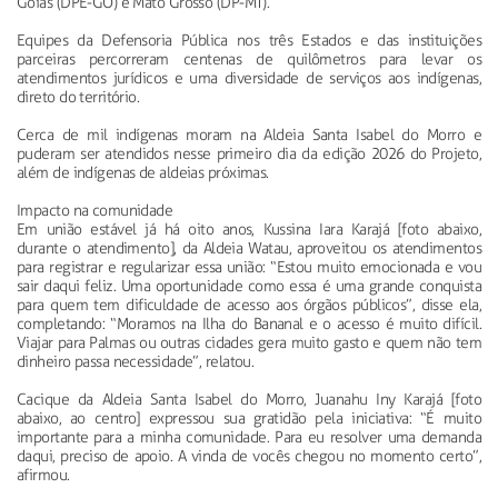
Goiás (DPE-GO) e Mato Grosso (DP-MT).
Equipes da Defensoria Pública nos três Estados e das instituições
parceiras percorreram centenas de quilômetros para levar os
atendimentos jurídicos e uma diversidade de serviços aos indígenas,
direto do território.
Cerca de mil indígenas moram na Aldeia Santa Isabel do Morro e
puderam ser atendidos nesse primeiro dia da edição 2026 do Projeto,
além de indígenas de aldeias próximas.
Impacto na comunidade
Em união estável já há oito anos, Kussina Iara Karajá [foto abaixo,
durante o atendimento], da Aldeia Watau, aproveitou os atendimentos
para registrar e regularizar essa união: “Estou muito emocionada e vou
sair daqui feliz. Uma oportunidade como essa é uma grande conquista
para quem tem dificuldade de acesso aos órgãos públicos”, disse ela,
completando: “Moramos na Ilha do Bananal e o acesso é muito difícil.
Viajar para Palmas ou outras cidades gera muito gasto e quem não tem
dinheiro passa necessidade”, relatou.
Cacique da Aldeia Santa Isabel do Morro, Juanahu Iny Karajá [foto
abaixo, ao centro] expressou sua gratidão pela iniciativa: “É muito
importante para a minha comunidade. Para eu resolver uma demanda
daqui, preciso de apoio. A vinda de vocês chegou no momento certo”,
afirmou.