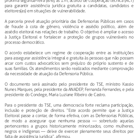
próxima segunda-feira (8/6), às 17h, acordo de cooperação técnica (ACT)
para garantir assistência jurídica gratuita a candidatas, candidatos e
eleitores(as) em situações de vulnerabilidade.
A parceria prevê atuação prioritária das Defensorias Públicas em casos
de fraude à cota de gênero, violência e assédio político, além de
assédio eleitoral nas relações de trabalho. O objetivo é ampliar o acesso
à Justiça Eleitoral e fortalecer a proteção de grupos vulneráveis no
processo democrático.
O acordo estabelece um regime de cooperação entre as instituições
para assegurar assistência integral e gratuita às pessoas que não possam
arcar com custos advocatícios sem prejuízo do próprio sustento e de
suas famílias. Os atendimentos serão realizados mediante comprovação
da necessidade de atuação da Defensoria Pública.
O documento será assinado pelo presidente do TSE, ministro Kassio
Nunes Marques, pela presidente da ANADEP, Fernanda Fernandes, e pela
presidente do Condege, Maria Luziane Ribeiro de Castro.
Para o presidente do TSE, uma democracia forte reclama participação,
inclusão e proteção de direitos. “Este acordo permite que a Justiça
Eleitoral passe a contar, de forma efetiva, com as Defensorias Públicas,
de modo a assegurar que nenhuma pessoa — sobretudo aquelas
pertencentes a grupos historicamente minorizados, como mulheres,
negros e indígenas — deixe de exercer plenamente seus direitos por
falta de assistência jurídica”, afirmou.