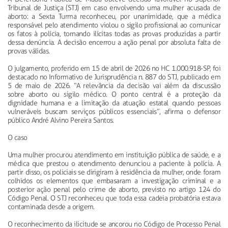
Tribunal de Justiça (STJ) em caso envolvendo uma mulher acusada de
aborto: a Sexta Turma reconheceu, por unanimidade, que a médica
responsável pelo atendimento violou o sigilo profissional ao comunicar
os fatos à polícia, tornando ilícitas todas as provas produzidas a partir
dessa denúncia. A decisão encerrou a ação penal por absoluta falta de
provas válidas.
O julgamento, proferido em 15 de abril de 2026 no HC 1.000.918-SP, foi
destacado no Informativo de Jurisprudência n. 887 do STJ, publicado em
5 de maio de 2026. “A relevância da decisão vai além da discussão
sobre aborto ou sigilo médico. O ponto central é a proteção da
dignidade humana e a limitação da atuação estatal quando pessoas
vulneráveis buscam serviços públicos essenciais”, afirma o defensor
público André Alvino Pereira Santos.
O caso
Uma mulher procurou atendimento em instituição pública de saúde, e a
médica que prestou o atendimento denunciou a paciente à polícia. A
partir disso, os policiais se dirigiram à residência da mulher, onde foram
colhidos os elementos que embasaram a investigação criminal e a
posterior ação penal pelo crime de aborto, previsto no artigo 124 do
Código Penal. O STJ reconheceu que toda essa cadeia probatória estava
contaminada desde a origem.
O reconhecimento da ilicitude se ancorou no Código de Processo Penal