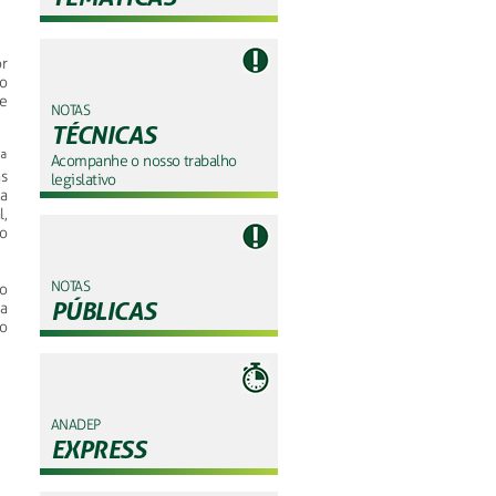
r
o
e
NOTAS
TÉCNICAS
ª
Acompanhe o nosso trabalho
s
legislativo
a
,
io
NOTAS
o
PÚBLICAS
la
o
ANADEP
EXPRESS