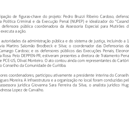
pação de figuras-chave do projeto: Pedro Bruzzi Ribeiro Cardoso, defenso
a Política Criminal e da Execução Penal (NUPEP) e idealizador do "Casand
, defensora pública coordenadora da Assessoria Especial para Mutirões d
executa a ação.
autoridades da administração pública e do sistema de justiça, incluindo a 1
ívia Martins Salomão Brodbeck e Silva; o coordenador das Defensorias da
Camargo Cardoso; e os defensores públicos das Execuções Penais, Eleonor
va Rosa. Pelo DEPPEN-PR, estiveram presentes a diretora de Tratamento Penal
ade PCE-US, Olival Monteiro. O ato contou ainda com representantes do Cartór
do Conselho da Comunidade de Curitiba.
sores coordenadores, participou ativamente a presidente interina do Conselh
ues Moreira. A infraestrutura e a organização no local foram conduzidas pe
sessora jurídica Giovanna Sara Ferreira da Silva, o analista jurídico Hug
ndressa Lopez de Carvalho.