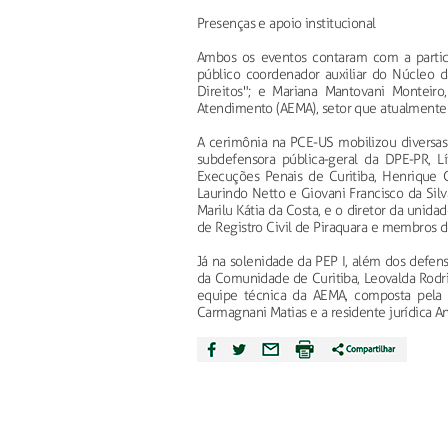
Presenças e apoio institucional
Ambos os eventos contaram com a partici
público coordenador auxiliar do Núcleo d
Direitos"; e Mariana Mantovani Monteiro
Atendimento (AEMA), setor que atualmente 
A cerimônia na PCE-US mobilizou diversas 
subdefensora pública-geral da DPE-PR, L
Execuções Penais de Curitiba, Henrique 
Laurindo Netto e Giovani Francisco da Sil
Marilu Kátia da Costa, e o diretor da unid
de Registro Civil de Piraquara e membros 
Já na solenidade da PEP I, além dos defen
da Comunidade de Curitiba, Leovalda Rodrig
equipe técnica da AEMA, composta pela as
Carmagnani Matias e a residente jurídica A