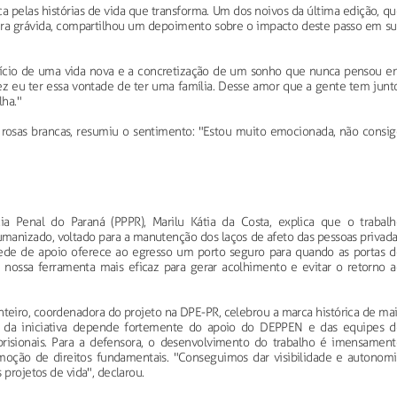
a pelas histórias de vida que transforma. Um dos noivos da última edição, q
eira grávida, compartilhou um depoimento sobre o impacto deste passo em su
nício de uma vida nova e a concretização de um sonho que nunca pensou e
 fez eu ter essa vontade de ter uma família. Desse amor que a gente tem junt
lha."
rosas brancas, resumiu o sentimento: "Estou muito emocionada, não consig
ia Penal do Paraná (PPPR), Marilu Kátia da Costa, explica que o trabalh
umanizado, voltado para a manutenção dos laços de afeto das pessoas privad
 rede de apoio oferece ao egresso um porto seguro para quando as portas d
 é nossa ferramenta mais eficaz para gerar acolhimento e evitar o retorno a
teiro, coordenadora do projeto na DPE-PR, celebrou a marca histórica de mai
 da iniciativa depende fortemente do apoio do DEPPEN e das equipes d
prisionais. Para a defensora, o desenvolvimento do trabalho é imensament
omoção de direitos fundamentais. "Conseguimos dar visibilidade e autonomi
 projetos de vida", declarou.