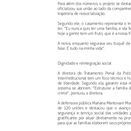
Para além dos números, o projeto se destac
oficializou sua união ao lado da companh
trajetória de ressocialização.
Segundo ele, o casamento representa o i
ter. "Eu nunca quis ter uma família, e ela
hoje a gente tem um fruto, que é a nossa fi
A noiva, enquanto segurava seu buquê de 
falar. É tudo na minha vida".
Dignidade e reintegração social
A diretora de Tratamento Penal da Políc
interinstitucional tem um foco técnico e h
de liberdade. Segundo ela, garantir essa
sistema se abrirem. "Estruturar a família
crime", pontuou a diretora.
A defensora pública Mariana Mantovani Mon
de 120 uniões e destacou que o avanço
segurança e serviço social das unidades 
gratificante por atuar diretamente na pr
para que as famílias elaborem seus próprios