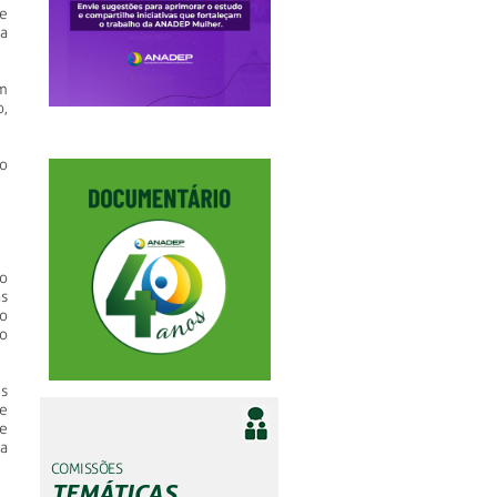
ue
a
m
o,
o
o
as
o
o
s
e
e
a
COMISSÕES
TEMÁTICAS