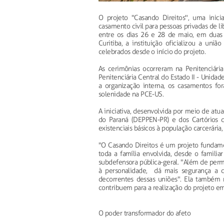
O projeto "Casando Direitos", uma inici
casamento civil para pessoas privadas de l
entre os dias 26 e 28 de maio, em duas 
Curitiba, a instituição oficializou a un
celebrados desde o início do projeto.
As cerimônias ocorreram na Penitenciária
Penitenciária Central do Estado II - Unidad
a organização interna, os casamentos fo
solenidade na PCE-US.
A iniciativa, desenvolvida por meio de atu
do Paraná (DEPPEN-PR) e dos Cartórios de
existenciais básicos à população carcerária,
"O Casando Direitos é um projeto fundame
toda a família envolvida, desde o familiar
subdefensora pública-geral. "Além de permi
à personalidade, dá mais segurança a c
decorrentes dessas uniões". Ela também r
contribuem para a realização do projeto em
O poder transformador do afeto