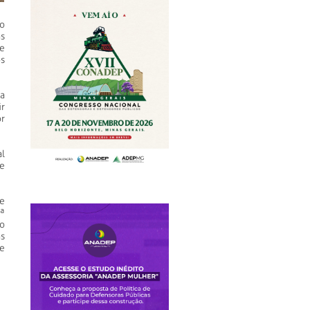
o
as
e
s
a
ir
r
al
e
e
1ª
do
s
e