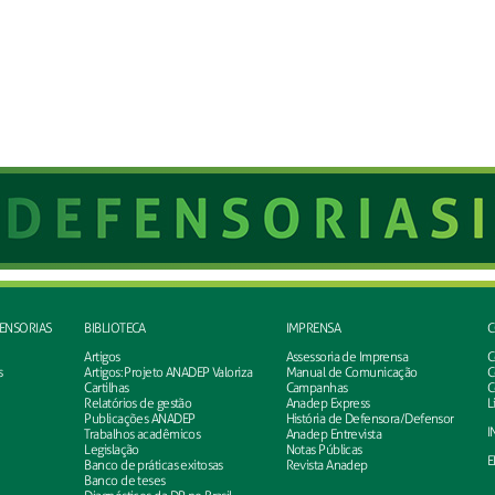
FENSORIAS
BIBLIOTECA
IMPRENSA
C
Artigos
Assessoria de Imprensa
C
s
Artigos: Projeto ANADEP Valoriza
Manual de Comunicação
C
Cartilhas
Campanhas
C
Relatórios de gestão
Anadep Express
L
Publicações ANADEP
História de Defensora/Defensor
I
Trabalhos acadêmicos
Anadep Entrevista
Legislação
Notas Públicas
E
Banco de práticas exitosas
Revista Anadep
Banco de teses