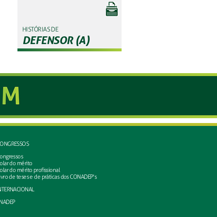
HISTÓRIAS DE
DEFENSOR (A)
ONGRESSOS
ongressos
olar do mérito
olar do mérito profissional
ivro de teses e de práticas dos CONADEP's
NTERNACIONAL
NADEP