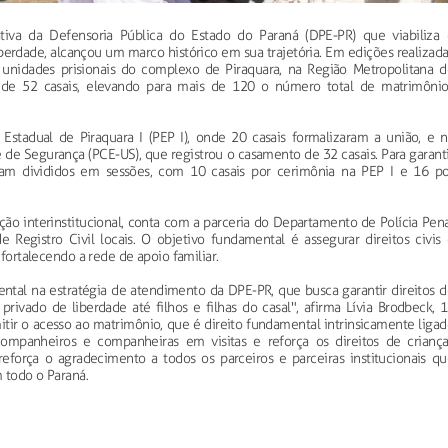
ativa da Defensoria Pública do Estado do Paraná (DPE-PR) que viabiliza 
iberdade, alcançou um marco histórico em sua trajetória. Em edições realizad
unidades prisionais do complexo de Piraquara, na Região Metropolitana d
ião de 52 casais, elevando para mais de 120 o número total de matrimônio
 Estadual de Piraquara I (PEP I), onde 20 casais formalizaram a união, e n
e de Segurança (PCE-US), que registrou o casamento de 32 casais. Para garant
ram divididos em sessões, com 10 casais por cerimônia na PEP I e 16 po
ação interinstitucional, conta com a parceria do Departamento de Polícia Pen
 Registro Civil locais. O objetivo fundamental é assegurar direitos civis 
 fortalecendo a rede de apoio familiar.
ntal na estratégia de atendimento da DPE-PR, que busca garantir direitos d
 privado de liberdade até filhos e filhas do casal", afirma Lívia Brodbeck, 
tir o acesso ao matrimônio, que é direito fundamental intrinsicamente liga
ompanheiros e companheiras em visitas e reforça os direitos de criança
eforça o agradecimento a todos os parceiros e parceiras institucionais qu
 todo o Paraná.