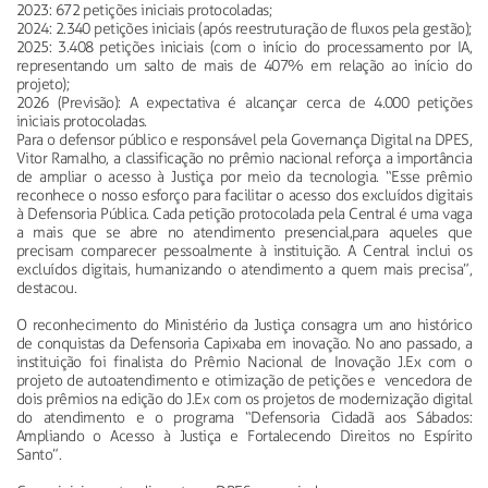
2023: 672 petições iniciais protocoladas;
2024: 2.340 petições iniciais (após reestruturação de fluxos pela gestão);
2025: 3.408 petições iniciais (com o início do processamento por IA,
representando um salto de mais de 407% em relação ao início do
projeto);
2026 (Previsão): A expectativa é alcançar cerca de 4.000 petições
iniciais protocoladas.
Para o defensor público e responsável pela Governança Digital na DPES,
Vitor Ramalho, a classificação no prêmio nacional reforça a importância
de ampliar o acesso à Justiça por meio da tecnologia. “Esse prêmio
reconhece o nosso esforço para facilitar o acesso dos excluídos digitais
à Defensoria Pública. Cada petição protocolada pela Central é uma vaga
a mais que se abre no atendimento presencial,para aqueles que
precisam comparecer pessoalmente à instituição. A Central inclui os
excluídos digitais, humanizando o atendimento a quem mais precisa”,
destacou.
O reconhecimento do Ministério da Justiça consagra um ano histórico
de conquistas da Defensoria Capixaba em inovação. No ano passado, a
instituição foi finalista do Prêmio Nacional de Inovação J.Ex com o
projeto de autoatendimento e otimização de petições e vencedora de
dois prêmios na edição do J.Ex com os projetos de modernização digital
do atendimento e o programa “Defensoria Cidadã aos Sábados:
Ampliando o Acesso à Justiça e Fortalecendo Direitos no Espírito
Santo”.