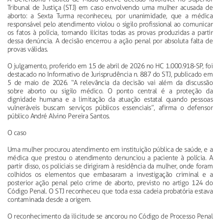
Tribunal de Justiça (STJ) em caso envolvendo uma mulher acusada de
aborto: a Sexta Turma reconheceu, por unanimidade, que a médica
responsável pelo atendimento violou o sigilo profissional ao comunicar
os fatos à polícia, tornando ilícitas todas as provas produzidas a partir
dessa denúncia. A decisão encerrou a ação penal por absoluta falta de
provas válidas.
O julgamento, proferido em 15 de abril de 2026 no HC 1.000.918-SP, foi
destacado no Informativo de Jurisprudência n. 887 do STJ, publicado em
5 de maio de 2026. “A relevância da decisão vai além da discussão
sobre aborto ou sigilo médico. O ponto central é a proteção da
dignidade humana e a limitação da atuação estatal quando pessoas
vulneráveis buscam serviços públicos essenciais”, afirma o defensor
público André Alvino Pereira Santos.
O caso
Uma mulher procurou atendimento em instituição pública de saúde, e a
médica que prestou o atendimento denunciou a paciente à polícia. A
partir disso, os policiais se dirigiram à residência da mulher, onde foram
colhidos os elementos que embasaram a investigação criminal e a
posterior ação penal pelo crime de aborto, previsto no artigo 124 do
Código Penal. O STJ reconheceu que toda essa cadeia probatória estava
contaminada desde a origem.
O reconhecimento da ilicitude se ancorou no Código de Processo Penal