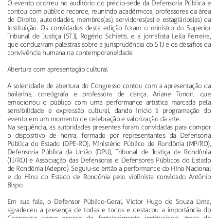
O evento ocorreu no auditório do prédio-sede da Defensoria Pública e
contou com público recorde, reunindo acadêmicos, professores da área
do Direito, autoridades, membros(as), servidores(as) e estagiários(as) da
Instituição. Os convidados desta edição foram o ministro do Superior
Tribunal de Justiça (STJ), Rogério Schietti, e a jornalista Leila Ferreira,
que conduziram palestras sobre a jurisprudência do STJ e os desafios da
convivência humana na contemporaneidade.
Abertura com apresentação cultural
A solenidade de abertura do Congresso contou com a apresentação da
bailarina, coreógrafa e professora de dança, Ariane Tonon, que
emocionou o público com uma performance artística marcada pela
sensibilidade e expressão cultural, dando início à programação do
evento em um momento de celebração e valorização da arte.
Na sequência, as autoridades presentes foram convidadas para compor
o dispositivo de honra, formado por representantes da Defensoria
Pública do Estado (DPE-RO), Ministério Público de Rondônia (MP/RO),
Defensoria Pública da União (DPU), Tribunal de Justiça de Rondônia
(TJ/RO) e Associação das Defensoras e Defensores Públicos do Estado
de Rondônia (Adepro). Seguiu-se então a performance do Hino Nacional
e do Hino do Estado de Rondônia pelo violinista convidado Antônio
Bispo.
Em sua fala, o Defensor Público-Geral, Victor Hugo de Souza Lima,
agradeceu a presença de todas e todos e destacou a importância do