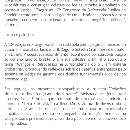
Congresso como espaço de fortalecimento institucional, troca de
experiências e construção coletiva de ideias voltadas à ampliação do
acesso à justiça. “Chegar ao 10º Congresso da Defensoria Pública de
Rondônia representa a consolidação de uma identidade construída com
trabalho, coragem institucional e, sobretudo, propósito público”,
afirmou.
Ciclo de palestras
A 10ª edição do Congresso foi marcada pela participação do ministro do
Superior Tribunal de Justiça (STJ), Rogério Schietti Cruz, mestre e doutor
em Direito Processual, nacionalmente reconhecido por sua contribuição
ao cenário jurídico brasileiro. Em sua palestra, o ministro abordou o
tema “Avanços e Retrocessos na Jurisprudência do STJ em matéria
probatória”, promovendo reflexões sobre os desafios enfrentados pelo
sistema de justiça na garantia dos direitos fundamentais e do devido
processo legal.
Em seguida, os presentes acompanharam a palestra “Relações
Humanas: o desafio e (a arte) de conviver”, ministrada pela jornalista e
escritora Leila Ferreira, que por mais de uma década conduziu o
programa “Leila Entrevista”, da Rede Minas. Autora de diversas obras,
entre elas “A arte de ser leve”, a palestrante trouxe reflexões sobre
empatia, convivência, escuta e os impactos das relações humanas na
vida pessoal e profissional, envolvendo o público em uma conversa leve
e inspiradora.