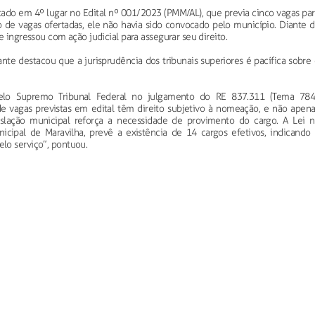
icado em 4º lugar no Edital nº 001/2023 (PMM/AL), que previa cinco vagas pa
 de vagas ofertadas, ele não havia sido convocado pelo município. Diante d
e ingressou com ação judicial para assegurar seu direito.
nte destacou que a jurisprudência dos tribunais superiores é pacífica sobre
lo Supremo Tribunal Federal no julgamento do RE 837.311 (Tema 784)
 vagas previstas em edital têm direito subjetivo à nomeação, e não apena
gislação municipal reforça a necessidade de provimento do cargo. A Lei n
nicipal de Maravilha, prevê a existência de 14 cargos efetivos, indicando 
lo serviço”, pontuou.