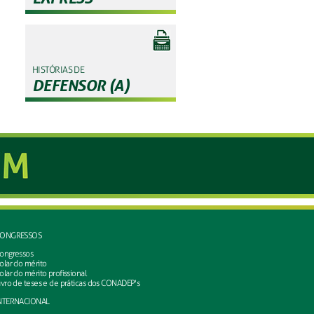
HISTÓRIAS DE
DEFENSOR (A)
ONGRESSOS
ongressos
olar do mérito
olar do mérito profissional
ivro de teses e de práticas dos CONADEP's
NTERNACIONAL