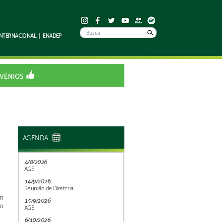
INTERNACIONAL
|
ENADEP
VÊNIOS
AGENDA
4/8/2026
AGE
14/9/2026
Reunião de Diretoria
m
15/9/2026
o
AGE
6/10/2026