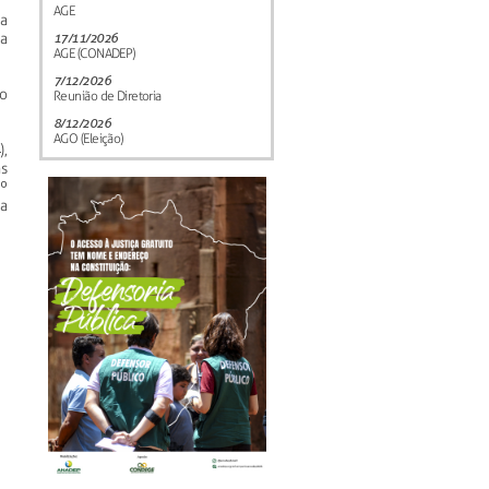
AGE
ra
a
17/11/2026
AGE (CONADEP)
7/12/2026
 o
Reunião de Diretoria
8/12/2026
AGO (Eleição)
,
s
º
a