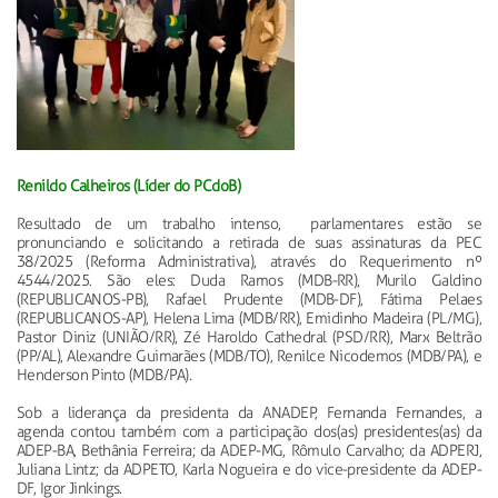
Renildo Calheiros (Líder do PCdoB)
Resultado de um trabalho intenso, parlamentares estão se
pronunciando e solicitando a retirada de suas assinaturas da PEC
38/2025 (Reforma Administrativa), através do Requerimento nº
4544/2025. São eles: Duda Ramos (MDB-RR), Murilo Galdino
(REPUBLICANOS-PB), Rafael Prudente (MDB-DF), Fátima Pelaes
(REPUBLICANOS-AP), Helena Lima (MDB/RR), Emidinho Madeira (PL/MG),
Pastor Diniz (UNIÃO/RR), Zé Haroldo Cathedral (PSD/RR), Marx Beltrão
(PP/AL), Alexandre Guimarães (MDB/TO), Renilce Nicodemos (MDB/PA), e
Henderson Pinto (MDB/PA).
Sob a liderança da presidenta da ANADEP, Fernanda Fernandes, a
agenda contou também com a participação dos(as) presidentes(as) da
ADEP-BA, Bethânia Ferreira; da ADEP-MG, Rômulo Carvalho; da ADPERJ,
Juliana Lintz; da ADPETO, Karla Nogueira e do vice-presidente da ADEP-
DF, Igor Jinkings.