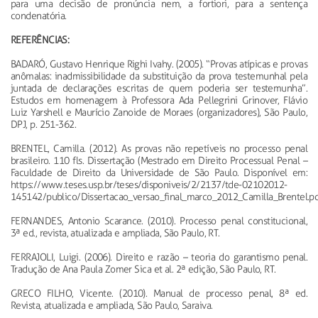
para uma decisão de pronúncia nem, a fortiori, para a sentença
condenatória.
REFERÊNCIAS:
BADARÓ, Gustavo Henrique Righi Ivahy. (2005). “Provas atípicas e provas
anômalas: inadmissibilidade da substituição da prova testemunhal pela
juntada de declarações escritas de quem poderia ser testemunha”.
Estudos em homenagem à Professora Ada Pellegrini Grinover, Flávio
Luiz Yarshell e Maurício Zanoide de Moraes (organizadores), São Paulo,
DPJ, p. 251-362.
BRENTEL, Camilla. (2012). As provas não repetíveis no processo penal
brasileiro. 110 fls. Dissertação (Mestrado em Direito Processual Penal –
Faculdade de Direito da Universidade de São Paulo. Disponível em:
https://www.teses.usp.br/teses/disponiveis/2/2137/tde-02102012-
145142/publico/Dissertacao_versao_final_marco_2012_Camilla_Brentel.p
FERNANDES, Antonio Scarance. (2010). Processo penal constitucional,
3ª ed., revista, atualizada e ampliada, São Paulo, RT.
FERRAJOLI, Luigi. (2006). Direito e razão – teoria do garantismo penal.
Tradução de Ana Paula Zomer Sica et al. 2ª edição, São Paulo, RT.
GRECO FILHO, Vicente. (2010). Manual de processo penal, 8ª ed.
Revista, atualizada e ampliada, São Paulo, Saraiva.