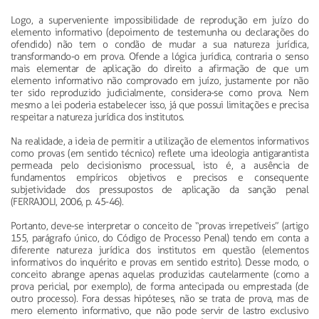
Logo, a superveniente impossibilidade de reprodução em juízo do
elemento informativo (depoimento de testemunha ou declarações do
ofendido) não tem o condão de mudar a sua natureza jurídica,
transformando-o em prova. Ofende a lógica jurídica, contraria o senso
mais elementar de aplicação do direito a afirmação de que um
elemento informativo não comprovado em juízo, justamente por não
ter sido reproduzido judicialmente, considera-se como prova. Nem
mesmo a lei poderia estabelecer isso, já que possui limitações e precisa
respeitar a natureza jurídica dos institutos.
Na realidade, a ideia de permitir a utilização de elementos informativos
como provas (em sentido técnico) reflete uma ideologia antigarantista
permeada pelo decisionismo processual, isto é, a ausência de
fundamentos empíricos objetivos e precisos e consequente
subjetividade dos pressupostos de aplicação da sanção penal
(FERRAJOLI, 2006, p. 45-46).
Portanto, deve-se interpretar o conceito de “provas irrepetíveis” (artigo
155, parágrafo único, do Código de Processo Penal) tendo em conta a
diferente natureza jurídica dos institutos em questão (elementos
informativos do inquérito e provas em sentido estrito). Desse modo, o
conceito abrange apenas aquelas produzidas cautelarmente (como a
prova pericial, por exemplo), de forma antecipada ou emprestada (de
outro processo). Fora dessas hipóteses, não se trata de prova, mas de
mero elemento informativo, que não pode servir de lastro exclusivo