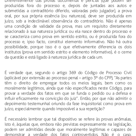
Diferentemente das provas documental e pericial (que podem ser
produzidas fora do processo e, depois de juntadas aos autos e
submetidas a contraditório diferido, valoradas pelo julgador), a prova
oral, por sua própria essência (ou natureza), deve ser produzida em
juízo, sob a indeclinável observância do contraditório. Não é apenas
uma condição de validade da prova, mas um requisito diretamente
relacionado à sua natureza jurídica: ou ela nasce dentro do processo e
se caracteriza como prova em sentido estrito, ou é produzida fora do
processo e, ipso facto, constitui elemento informativo. Não há outra
possibilidade, porque isso é o que efetivamente diferencia os dois
institutos (prova em sentido estrito e elemento informativo), é o cerne
da questão e está ligado à natureza jurídica de cada um.
É verdade que, segundo o artigo 369 do Código de Processo Civil
(aplicável por extensão ao processo penal – artigo 3º do CPP), “As partes
têm o direito de empregar todos os meios legais, bem como os
moralmente legítimos, ainda que não especificados neste Código, para
provar a verdade dos fatos em que se funda o pedido ou a defesa e
influir eficazmente na convicção do juiz”. Então, por que não admitir o
depoimento testemunhal oriundo da fase inquisitorial como prova em
juízo, especialmente quando impossível a sua repetição?
É necessário lembrar que tal dispositivo se refere às provas anômalas,
isto é, àquelas que, embora não previstas expressamente na legislação,
podem ser admitidas desde que moralmente legítimas e capazes de
demonstrar a verdade dos fatos controvertidos. Não é o caso,