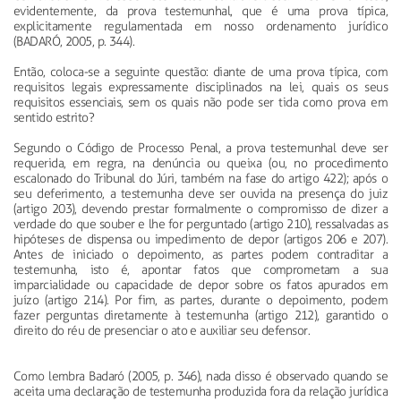
evidentemente, da prova testemunhal, que é uma prova típica,
explicitamente regulamentada em nosso ordenamento jurídico
(BADARÓ, 2005, p. 344).
Então, coloca-se a seguinte questão: diante de uma prova típica, com
requisitos legais expressamente disciplinados na lei, quais os seus
requisitos essenciais, sem os quais não pode ser tida como prova em
sentido estrito?
Segundo o Código de Processo Penal, a prova testemunhal deve ser
requerida, em regra, na denúncia ou queixa (ou, no procedimento
escalonado do Tribunal do Júri, também na fase do artigo 422); após o
seu deferimento, a testemunha deve ser ouvida na presença do juiz
(artigo 203), devendo prestar formalmente o compromisso de dizer a
verdade do que souber e lhe for perguntado (artigo 210), ressalvadas as
hipóteses de dispensa ou impedimento de depor (artigos 206 e 207).
Antes de iniciado o depoimento, as partes podem contraditar a
testemunha, isto é, apontar fatos que comprometam a sua
imparcialidade ou capacidade de depor sobre os fatos apurados em
juízo (artigo 214). Por fim, as partes, durante o depoimento, podem
fazer perguntas diretamente à testemunha (artigo 212), garantido o
direito do réu de presenciar o ato e auxiliar seu defensor.
Como lembra Badaró (2005, p. 346), nada disso é observado quando se
aceita uma declaração de testemunha produzida fora da relação jurídica