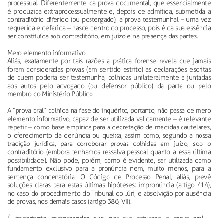
processual. Diferentemente da prova documental, que essencialmente
é produzida extraprocessualmente e, depois de admitida, submetida a
contraditório diferido (ou postergado), a prova testemunhal – uma vez
requerida e deferida – nasce dentro do processo, pois é da sua essência
ser constituída sob contraditório, em juízo e na presença das partes.
Mero elemento informativo
Aliás, exatamente por tais razões a prática forense revela que jamais
foram consideradas provas (em sentido estrito) as declarações escritas
de quem poderia ser testemunha, colhidas unilateralmente e juntadas
aos autos pelo advogado (ou defensor público) da parte ou pelo
membro do Ministério Público.
A “prova oral” colhida na fase do inquérito, portanto, não passa de mero
elemento informativo, capaz de ser utilizada validamente – é relevante
repetir – como base empírica para a decretação de medidas cautelares,
o oferecimento da denúncia ou queixa, assim como, segundo a nossa
tradição jurídica, para corroborar provas colhidas em juízo, sob o
contraditório (embora tenhamos ressalva pessoal quanto a essa última
possibilidade). Não pode, porém, como é evidente, ser utilizada como
fundamento exclusivo para a pronúncia nem, muito menos, para a
sentença condenatória. O Código de Processo Penal, aliás, prevê
soluções claras para estas últimas hipóteses: impronúncia (artigo 414),
no caso do procedimento do Tribunal do Júri, e absolvição por ausência
de provas, nos demais casos (artigo 386, VII).