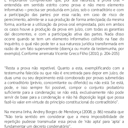
É importante compreender que, por sua natureza, a prova oral –
entendida em sentido estrito como prova e não mero elemento
informativo – precisa ser produzida em juízo, sob o contraditório e com
a participação das partes: por essa razão, em caso de risco de
perecimento, admite-se a sua produção de forma antecipada; da mesma
forma, aceita-se a utilização da prova oral emprestada, pois em ambos
os casos houve a produção da prova em juízo, com todas as garantias
daí decorrentes, e com a participação ativa das partes. Nada disso
ocorre quando se tem um elemento informativo colhido na fase do
inquérito, o qual não pode ter a sua natureza jurídica transformada em
razão de um fato superveniente (doença ou morte da testemunha, por
exemplo). Conforme arremata Vicente Greco Filho (2010, p. 204-205):
“Resta a prova não repetível. Quanto a esta, exemplificando com a
testemunha falecida ou que não é encontrada para depor em juízo, de
duas uma: ou seu depoimento está corroborado por provas submetidas
a contraditório (prévio, concomitante ou diferido) ou não está. Se está,
pode, e isso sempre foi possível, compor o conjunto probatório
suficiente para a condenação; se não está, exclusivamente não pode
servir de base para a condenação e não há disposição legal que possa
fazê-lo valer em virtude do princípio constitucional do contraditório”.
Na mesma linha, Andrey Borges de Mendonça (2008, p. 86) ressalta que
“Não teria sentido em considerar que a mera impossibilidade de
repetição pudesse transmudar essa prova de ‘não apta’ para ‘apta’ a
fundamentar um decreto condenatório”.