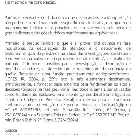
até mesmo uma condenação.
Porém, é preciso ter cuidado com o que dizem as leis, e a interpretação
não pode desconsiderar a natureza jurídica dos institutos, o conjunto do
ordenamento jurídico e os princípios que o sustentam, sob pena de
gerar sofismas e soluções jurídicas manifestamente equivocadas.
Primeiro, é preciso lembrar o que é a “prova” oral colhida na fase
inquisitorial. As declarações do ofendido e o depoimento da
testemunha, quando prestados na etapa das investigações, constituem
elementos informativos e não prova em sentido estrito. A sua finalidade,
portanto, é fornecer subsídios para a investigação, a decretação de
medidas cautelares, o oferecimento e recebimento da denúncia ou
queixa. Trata-se de uma função precipuamente endoprocedimental
(LOPES JR., 2004, p. 259), isto é, tais elementos destinam-se,
principalmente, a fornecer base empírica para fundamentar os atos e
decisões tomados na fase preliminar; não podem, jamais, ser utilizados
como fundamento exclusivo para a sentença condenatória (artigo 155,
caput, do Código de Processo Penal) ou mesmo para a pronúncia,
conforme a atual orientação do Superior Tribunal de Justiça (AgRg no
HC nº 890.837/RS, rel. min. Sebastião Reis Júnior, 6ª Turma, j.
23/10/2024) e do Supremo Tribunal Federal (HC nº 239.207 MC-Ref, rel.
min. Edson Fachin, 2ª Turma, j. 22/4/2024).
Spacca