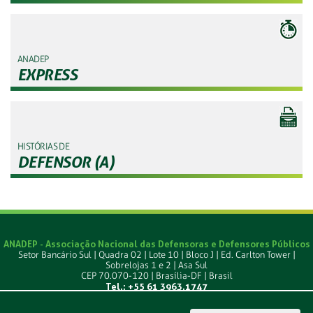
ANADEP
EXPRESS
HISTÓRIAS DE
DEFENSOR (A)
ANADEP - Associação Nacional das Defensoras e Defensores Públicos
Setor Bancário Sul | Quadra 02 | Lote 10 | Bloco J | Ed. Carlton Tower |
Sobrelojas 1 e 2 | Asa Sul
CEP 70.070-120 | Brasília-DF | Brasil
Tel.: +55 61 3963.1747