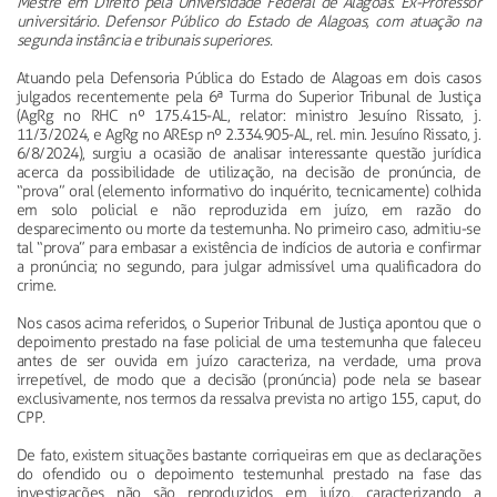
Mestre em Direito pela Universidade Federal de Alagoas. Ex-Professor
universitário. Defensor Público do Estado de Alagoas, com atuação na
segunda instância e tribunais superiores.
Atuando pela Defensoria Pública do Estado de Alagoas em dois casos
julgados recentemente pela 6ª Turma do Superior Tribunal de Justiça
(AgRg no RHC nº 175.415-AL, relator: ministro Jesuíno Rissato, j.
11/3/2024, e AgRg no AREsp nº 2.334.905-AL, rel. min. Jesuíno Rissato, j.
6/8/2024), surgiu a ocasião de analisar interessante questão jurídica
acerca da possibilidade de utilização, na decisão de pronúncia, de
“prova” oral (elemento informativo do inquérito, tecnicamente) colhida
em solo policial e não reproduzida em juízo, em razão do
desparecimento ou morte da testemunha. No primeiro caso, admitiu-se
tal “prova” para embasar a existência de indícios de autoria e confirmar
a pronúncia; no segundo, para julgar admissível uma qualificadora do
crime.
Nos casos acima referidos, o Superior Tribunal de Justiça apontou que o
depoimento prestado na fase policial de uma testemunha que faleceu
antes de ser ouvida em juízo caracteriza, na verdade, uma prova
irrepetível, de modo que a decisão (pronúncia) pode nela se basear
exclusivamente, nos termos da ressalva prevista no artigo 155, caput, do
CPP.
De fato, existem situações bastante corriqueiras em que as declarações
do ofendido ou o depoimento testemunhal prestado na fase das
investigações não são reproduzidos em juízo, caracterizando a