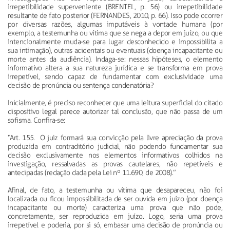
irrepetibilidade superveniente (BRENTEL, p. 56) ou irrepetibilidade
resultante de fato posterior (FERNANDES, 2010, p. 66). Isso pode ocorrer
por diversas razões, algumas imputáveis à vontade humana (por
exemplo, a testemunha ou vítima que se nega a depor em juízo, ou que
intencionalmente muda-se para lugar desconhecido e impossibilita a
sua intimação), outras acidentais ou eventuais (doença incapacitante ou
morte antes da audiência). Indaga-se: nessas hipóteses, o elemento
informativo altera a sua natureza jurídica e se transforma em prova
irrepetível, sendo capaz de fundamentar com exclusividade uma
decisão de pronúncia ou sentença condenatória?
Inicialmente, é preciso reconhecer que uma leitura superficial do citado
dispositivo legal parece autorizar tal conclusão, que não passa de um
sofisma. Confira-se:
“Art. 155. O juiz formará sua convicção pela livre apreciação da prova
produzida em contraditório judicial, não podendo fundamentar sua
decisão exclusivamente nos elementos informativos colhidos na
investigação, ressalvadas as provas cautelares, não repetíveis e
antecipadas (redação dada pela Lei nº 11.690, de 2008).”
Afinal, de fato, a testemunha ou vítima que desapareceu, não foi
localizada ou ficou impossibilitada de ser ouvida em juízo (por doença
incapacitante ou morte) caracteriza uma prova que não pode,
concretamente, ser reproduzida em juízo. Logo, seria uma prova
irrepetível e poderia, por si só, embasar uma decisão de pronúncia ou