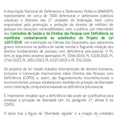
A Associação Nacional de Defensoras e Defensores Públicos (ANADEP),
representante de cerca de 7000 defensoras e defensores públicos
estaduais e distritais das 27 unidades da federação, bem como
responsável pela promoção e proteção de direitos de milhões de
pessoas em situações vulnerabilidades, vem a público, por intermédio
das
Comissões de Saúde e de Direitos das Pessoas com Deficiência, se
manifestar contrariamente ao substitutivo do Projeto de Lei
1.637/2019
, em tramitação na Câmara dos Deputados, que representa
graves retrocessos na política de saúde mental e flagrante violação dos
direitos fundamentais de pessoas com deficiência psicossocial. O PL
tem os seguintes projetos apensados: PL 3356/2019, PL 5218/2020, PL
1741/2023, PL 2851/2023, PL 6.027/2023 e PL 551/2024.
Os projetos de lei violam tratados internacionais de direitos humanos,
inclusive a Convenção Internacional sobre Direitos das Pessoas com
Deficiência (CDPD), e, assim, são flagrantemente inconstitucionais e
inconvencionais, porque estabelecem medidas de privação da liberdade
como internação compulsória baseada na deficiência psicossocial.
É importante ressaltar que a deficiência não pode ser justificativa para
embasar a privação de liberdade (art. 14, parágrafo 1.º, alínea b da
CDPD).
O texto traz a figura da “liberdade vigiada” e a criação de unidades