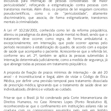
exclusivas para internação de pessoas consideradas “de maior
periculosidade”, reforçando a estigmatização contra pessoas com
transtornos mentais. Além disso, os projetos de lei resgatam conceitos
pseudocientíficos, como o de “periculosidade”, altamente
discriminatório, que associa, de forma estigmatizante, transtornos
mentais à criminalidade.
A Lei nº 10.216/2001, conhecida como lei da reforma psiquiátrica,
alterou os paradigmas da atenção à saúde mental no Brasil, sendo que o
tratamento deve ocorrer, como regra, de forma ambulatorial e,
excepcionalmente, em internação, que pode ocorrer apenas pelo
período necessário à estabilização do quadro, de acordo com a equipe
de saúde que acompanha o paciente. Acrescente-se que a referida lei,
conforme seu art. 2º, também se aplica às pessoas submetidas à
internação determinada judicialmente, como a medida de segurança, já
que abrange todas as pessoas em tratamento psiquiátrico.
A proposta de fixação de prazos mínimos de internação - de até 20
anos! - é inconstitucional e ilegal, além de violar o Código de Ética
Médica, por definir uma previsão temporal para tratamento dissociada
de prescrição médica, ignorando que o tratamento de saúde deve ser
individualizado, dinâmico e voltado ao cuidado.
Frise-se que o Brasil já foi condenado pela Corte Interamericana de
Direitos Humanos, no Caso Ximenes Lopes (Ponto Resolutivo 8),
reconhecendo-se que o confinamento em instituições asilares não se
coaduna com os compromissos assumidos pelo país em âmbito