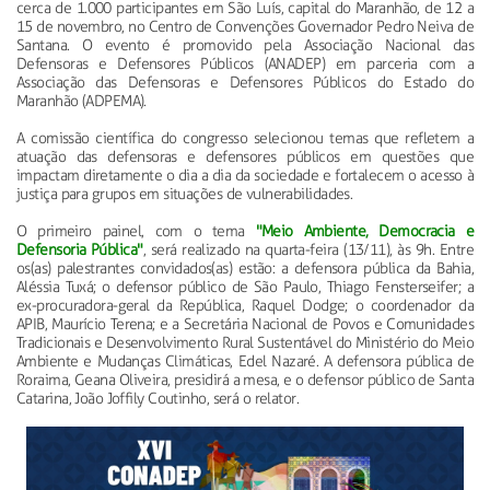
cerca de 1.000 participantes em São Luís, capital do Maranhão, de 12 a
15 de novembro, no Centro de Convenções Governador Pedro Neiva de
Santana. O evento é promovido pela Associação Nacional das
Defensoras e Defensores Públicos (ANADEP) em parceria com a
Associação das Defensoras e Defensores Públicos do Estado do
Maranhão (ADPEMA).
A comissão científica do congresso selecionou temas que refletem a
atuação das defensoras e defensores públicos em questões que
impactam diretamente o dia a dia da sociedade e fortalecem o acesso à
justiça para grupos em situações de vulnerabilidades.
O primeiro painel, com o tema
"Meio Ambiente, Democracia e
Defensoria Pública"
, será realizado na quarta-feira (13/11), às 9h. Entre
os(as) palestrantes convidados(as) estão: a defensora pública da Bahia,
Aléssia Tuxá; o defensor público de São Paulo, Thiago Fensterseifer; a
ex-procuradora-geral da República, Raquel Dodge; o coordenador da
APIB, Maurício Terena; e a Secretária Nacional de Povos e Comunidades
Tradicionais e Desenvolvimento Rural Sustentável do Ministério do Meio
Ambiente e Mudanças Climáticas, Edel Nazaré. A defensora pública de
Roraima, Geana Oliveira, presidirá a mesa, e o defensor público de Santa
Catarina, João Joffily Coutinho, será o relator.