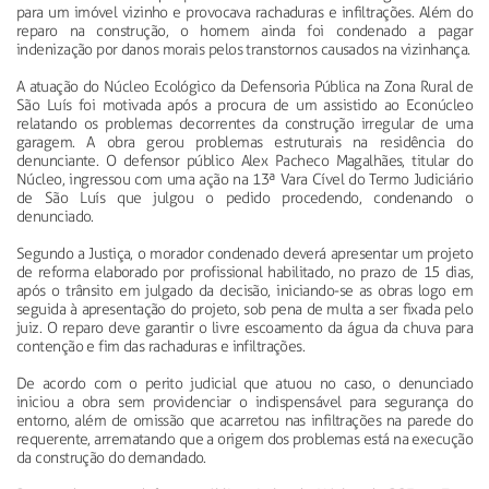
para um imóvel vizinho e provocava rachaduras e infiltrações. Além do
reparo na construção, o homem ainda foi condenado a pagar
indenização por danos morais pelos transtornos causados na vizinhança.
A atuação do Núcleo Ecológico da Defensoria Pública na Zona Rural de
São Luís foi motivada após a procura de um assistido ao Econúcleo
relatando os problemas decorrentes da construção irregular de uma
garagem. A obra gerou problemas estruturais na residência do
denunciante. O defensor público Alex Pacheco Magalhães, titular do
Núcleo, ingressou com uma ação na 13ª Vara Cível do Termo Judiciário
de São Luís que julgou o pedido procedendo, condenando o
denunciado.
Segundo a Justiça, o morador condenado deverá apresentar um projeto
de reforma elaborado por profissional habilitado, no prazo de 15 dias,
após o trânsito em julgado da decisão, iniciando-se as obras logo em
seguida à apresentação do projeto, sob pena de multa a ser fixada pelo
juiz. O reparo deve garantir o livre escoamento da água da chuva para
contenção e fim das rachaduras e infiltrações.
De acordo com o perito judicial que atuou no caso, o denunciado
iniciou a obra sem providenciar o indispensável para segurança do
entorno, além de omissão que acarretou nas infiltrações na parede do
requerente, arrematando que a origem dos problemas está na execução
da construção do demandado.