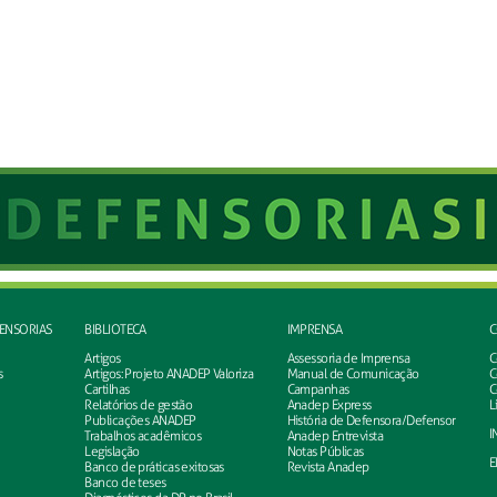
FENSORIAS
BIBLIOTECA
IMPRENSA
C
Artigos
Assessoria de Imprensa
C
s
Artigos: Projeto ANADEP Valoriza
Manual de Comunicação
C
Cartilhas
Campanhas
C
Relatórios de gestão
Anadep Express
L
Publicações ANADEP
História de Defensora/Defensor
I
Trabalhos acadêmicos
Anadep Entrevista
Legislação
Notas Públicas
E
Banco de práticas exitosas
Revista Anadep
Banco de teses