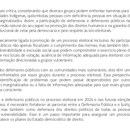
ais crítica, considerando que diversos grupos podem enfrentar barreiras para
ades indígenas, quilombolas, pessoas com deficiência, pessoas em situação 
rginalizados. Assim, a participação de defensoras e defensores públicos na
ensão natural do seu papel na promoção dos direitos humanos e na garantia d
ucional de zelar pela democracia e pelo respeito às leis eleitorais.
nsecamente ligada à promoção de um processo eleitoral inclusivo. Ao particip
públicos não apenas fiscalizam o cumprimento das normas, mas também têm 
vulnerabilidade e exclusão social que podem comprometer o exercício pleno d
ade nos locais de votação, ausência de informação adequada para eleitores c
ormação direcionadas a grupos vulneráveis
s defensores públicos com as comunidades mais vulneráveis, eles têm um
enfrentados por esses grupos durante o processo eleitoral. Essa perspectiv
identificação de problemas que podem passar despercebidos por outro
es marginalizados ou a falta de informações adequadas para que esses grupo
a consciente.
 e defensores públicos no processo eleitoral em 2024 e nas futuras eleiçõe
so, é necessário fortalecer as parcerias entre a Defensoria Pública e a Justi
, mas também como defensora dos direitos políticos de todas as pessoas
vulnerabilidade. Esse é um passo importante para assegurar um process
rtalece os pilares do Estado democrático de direito.