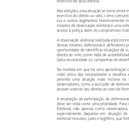
exercício de seus direitos.
Nas eleições, essa atuação se torna ainda m
exercício do direito ao voto, como comunid
rua e outros segmentos historicamente ma
missões de observação eleitoral é uma ext
acesso à justiça, além do compromisso instit
A observação eleitoral realizada está intri
dessas missões, defensoras e defensores 
oportunidade de identificar situações de 
direito ao voto, como falta de acessibilid
baixa escolaridade ou campanhas de desinf
Na medida em que há uma aproximação do
visão única das necessidades e desafios 
permite uma atuação mais incisiva na 
observadores, como a exclusão de eleitor
possam exercer seu direito ao voto de form
A ampliação da participação de defensoras
deve ser vista como uma prioridade. Para is
Eleitoral, não apenas como observadora
especialmente daquelas em situação de 
eleitoral inclusivo, justo e legítimo, que fo