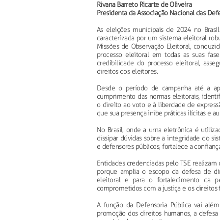
Rivana Barreto Ricarte de Oliveira
Presidenta da Associação Nacional das Def
As eleições municipais de 2024 no Brasil
caracterizada por um sistema eleitoral ro
Missões de Observação Eleitoral, conduzid
processo eleitoral em todas as suas fa
credibilidade do processo eleitoral, ass
direitos dos eleitores.
Desde o período de campanha até a apura
cumprimento das normas eleitorais, identif
o direito ao voto e à liberdade de expre
que sua presença inibe práticas ilícitas e a
No Brasil, onde a urna eletrônica é util
dissipar dúvidas sobre a integridade do sis
e defensores públicos, fortalece a confianç
Entidades credenciadas pelo TSE realizam o
porque amplia o escopo da defesa de dire
eleitoral e para o fortalecimento da 
comprometidos com a justiça e os direitos 
A função da Defensoria Pública vai além 
promoção dos direitos humanos, a defesa 