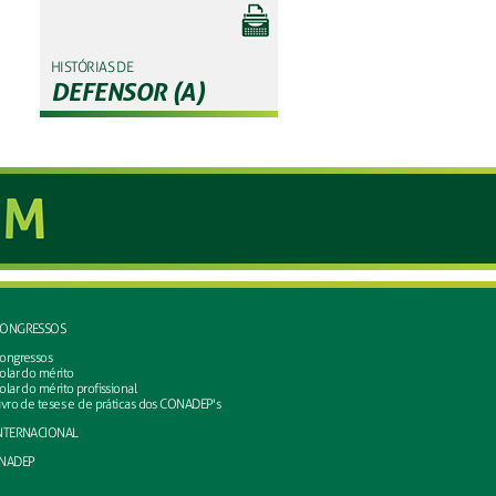
HISTÓRIAS DE
DEFENSOR (A)
ONGRESSOS
ongressos
olar do mérito
olar do mérito profissional
ivro de teses e de práticas dos CONADEP's
NTERNACIONAL
NADEP