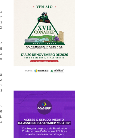
 o
de
s
o
ar
a
o
om
a
a
s
s
s
ça
,
o