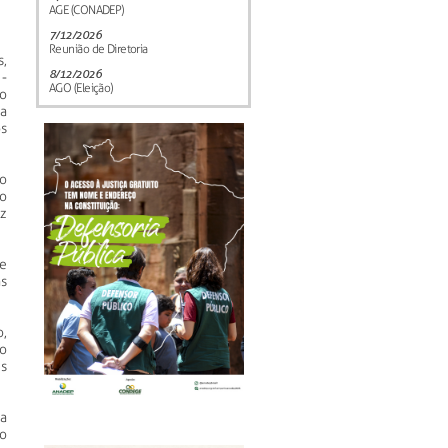
AGE (CONADEP)
7/12/2026
Reunião de Diretoria
,
8/12/2026
-
AGO (Eleição)
o
a
s
o
mo
z
e
as
o,
o
s
a
o