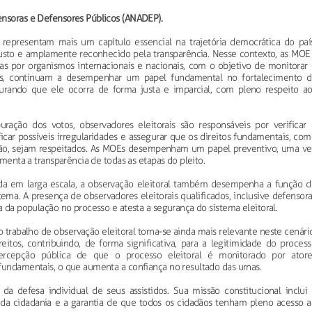
ensoras e Defensores Públicos (ANADEP).
 representam mais um capítulo essencial na trajetória democrática do país
busto e amplamente reconhecido pela transparência. Nesse contexto, as MOE 
as por organismos internacionais e nacionais, com o objetivo de monitorar 
ses, continuam a desempenhar um papel fundamental no fortalecimento d
egurando que ele ocorra de forma justa e imparcial, com pleno respeito ao
ção dos votos, observadores eleitorais são responsáveis por verificar 
icar possíveis irregularidades e assegurar que os direitos fundamentais, co
ssão, sejam respeitados. As MOEs desempenham um papel preventivo, uma ve
umenta a transparência de todas as etapas do pleito.
izada em larga escala, a observação eleitoral também desempenha a função d
tema. A presença de observadores eleitorais qualificados, inclusive defensor
a da população no processo e atesta a segurança do sistema eleitoral.
 trabalho de observação eleitoral torna-se ainda mais relevante neste cenári
itos, contribuindo, de forma significativa, para a legitimidade do process
percepção pública de que o processo eleitoral é monitorado por atore
fundamentais, o que aumenta a confiança no resultado das urnas.
da defesa individual de seus assistidos. Sua missão constitucional inclui 
da cidadania e a garantia de que todos os cidadãos tenham pleno acesso a