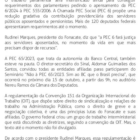
O trabalho parlamentar será intensificado ainda para conseguir
requerimentos dos parlamentares pedindo o apensamento da PEC
6/2024 à PEC 555/2006. A Chamada PEC Social (PEC 6) propõe uma
redução gradativa da contribuição previdenciária dos servidores
públicos aposentados e pensionistas. Mais de 120 deputados federais
apresentaram requerimentos até o momento.
Rudinei Marques, presidente do Fonacate, diz que “a PEC 6 fará justiça
aos servidores aposentados, no momento da vida em que mais
precisam dispor de recursos”.
A PEC 65/2023, que trata da autonomia do Banco Central, também
esteve na pauta. O diretor-secretário do Sinal, Aldomar Guimarães dos
Santos, convidou todas as entidades afiliadas paras participarem do
Seminário “Não à PEC 65/2023. Sim ao BC que o Brasil precisa”, que
ocorrerá no próximo dia 15 de outubro, a partir das 9h, no auditório
Nereu Ramos da Câmara dos Deputados.
A regulamentação da Convenção 151 da Organização Internacional do
Trabalho (OIT), que dispõe sobre direito de sindicalização e relações de
trabalho na Administração Pública, como o direito de greve e a
negociação coletiva, é uma das principias lutas do Fonacate e suas
afiliadas. O governo federal criou um grupo de trabalho interministerial
que está discutindo as diretrizes, seguindo a convenção da OIT. Mas, o
texto até o momento não foi divulgado.
De acordo com o presidente Rudinei Marques, essa regulamentação é