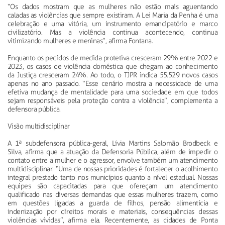
“Os dados mostram que as mulheres não estão mais aguentando
caladas as violências que sempre existiram. A Lei Maria da Penha é uma
celebração e uma vitória, um instrumento emancipatório e marco
civilizatório. Mas a violência continua acontecendo, continua
vitimizando mulheres e meninas”, afirma Fontana.
Enquanto os pedidos de medida protetiva cresceram 29% entre 2022 e
2023, os casos de violência doméstica que chegam ao conhecimento
da Justiça cresceram 24%. Ao todo, o TJPR indica 55.529 novos casos
apenas no ano passado. “Esse cenário mostra a necessidade de uma
efetiva mudança de mentalidade para uma sociedade em que todos
sejam responsáveis pela proteção contra a violência”, complementa a
defensora pública.
Visão multidisciplinar
A 1ª subdefensora pública-geral, Lívia Martins Salomão Brodbeck e
Silva, afirma que a atuação da Defensoria Pública, além de impedir o
contato entre a mulher e o agressor, envolve também um atendimento
multidisciplinar. “Uma de nossas prioridades é fortalecer o acolhimento
integral prestado tanto nos municípios quanto a nível estadual. Nossas
equipes são capacitadas para que ofereçam um atendimento
qualificado nas diversas demandas que essas mulheres trazem, como
em questões ligadas a guarda de filhos, pensão alimentícia e
indenização por direitos morais e materiais, consequências dessas
violências vividas”, afirma ela. Recentemente, as cidades de Ponta