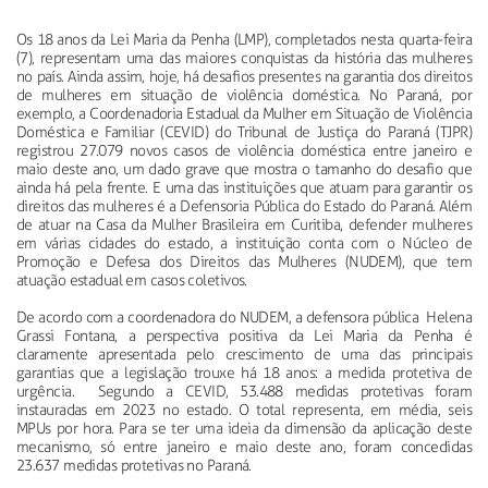
Os 18 anos da Lei Maria da Penha (LMP), completados nesta quarta-feira
(7), representam uma das maiores conquistas da história das mulheres
no país. Ainda assim, hoje, há desafios presentes na garantia dos direitos
de mulheres em situação de violência doméstica. No Paraná, por
exemplo, a Coordenadoria Estadual da Mulher em Situação de Violência
Doméstica e Familiar (CEVID) do Tribunal de Justiça do Paraná (TJPR)
registrou 27.079 novos casos de violência doméstica entre janeiro e
maio deste ano, um dado grave que mostra o tamanho do desafio que
ainda há pela frente. E uma das instituições que atuam para garantir os
direitos das mulheres é a Defensoria Pública do Estado do Paraná. Além
de atuar na Casa da Mulher Brasileira em Curitiba, defender mulheres
em várias cidades do estado, a instituição conta com o Núcleo de
Promoção e Defesa dos Direitos das Mulheres (NUDEM), que tem
atuação estadual em casos coletivos.
De acordo com a coordenadora do NUDEM, a defensora pública Helena
Grassi Fontana, a perspectiva positiva da Lei Maria da Penha é
claramente apresentada pelo crescimento de uma das principais
garantias que a legislação trouxe há 18 anos: a medida protetiva de
urgência. Segundo a CEVID, 53.488 medidas protetivas foram
instauradas em 2023 no estado. O total representa, em média, seis
MPUs por hora. Para se ter uma ideia da dimensão da aplicação deste
mecanismo, só entre janeiro e maio deste ano, foram concedidas
23.637 medidas protetivas no Paraná.