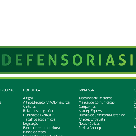
FENSORIAS
BIBLIOTECA
IMPRENSA
C
Artigos
Assessoria de Imprensa
C
s
Artigos: Projeto ANADEP Valoriza
Manual de Comunicação
C
Cartilhas
Campanhas
C
Relatórios de gestão
Anadep Express
L
Publicações ANADEP
História de Defensora/Defensor
I
Trabalhos acadêmicos
Anadep Entrevista
Legislação
Notas Públicas
E
Banco de práticas exitosas
Revista Anadep
Banco de teses