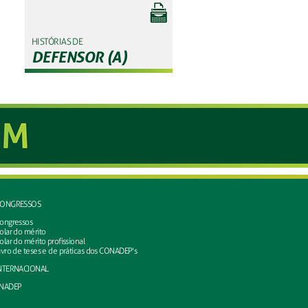
HISTÓRIAS DE
DEFENSOR (A)
ONGRESSOS
ongressos
olar do mérito
olar do mérito profissional
ivro de teses e de práticas dos CONADEP's
NTERNACIONAL
NADEP