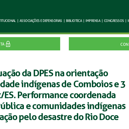
TITUCIONAL
|
ASSOCIAÇÕES E
DEFENSORIAS
|
BIBLIOTECA
|
IMPRENSA
|
CONGRESSOS
|
ITA
CON
ação da DPES na orientação
idade indígenas de Comboios e 3
z/ES. Performance coordenada
Pública e comunidades indígenas
ação pelo desastre do Rio Doce