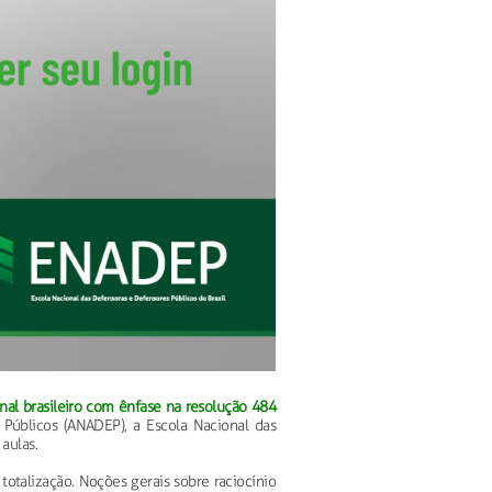
l brasileiro com ênfase na resolução 484
 Públicos (ANADEP), a Escola Nacional das
 aulas.
totalização. Noções gerais sobre raciocínio