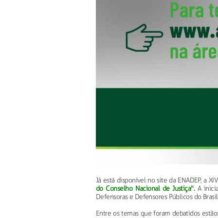
Já está disponível no site da ENADEP, a XI
do Conselho Nacional de Justiça".
A inici
Defensoras e Defensores Públicos do Brasi
Entre os temas que foram debatidos estão: 