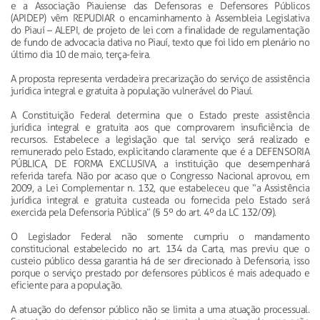
e a Associação Piauiense das Defensoras e Defensores Públicos
(APIDEP) vêm REPUDIAR o encaminhamento à Assembleia Legislativa
do Piauí – ALEPI, de projeto de lei com a finalidade de regulamentação
de fundo de advocacia dativa no Piauí, texto que foi lido em plenário no
último dia 10 de maio, terça-feira.
A proposta representa verdadeira precarização do serviço de assistência
jurídica integral e gratuita à população vulnerável do Piauí.
A Constituição Federal determina que o Estado preste assistência
jurídica integral e gratuita aos que comprovarem insuficiência de
recursos. Estabelece a legislação que tal serviço será realizado e
remunerado pelo Estado, explicitando claramente que é a DEFENSORIA
PÚBLICA, DE FORMA EXCLUSIVA, a instituição que desempenhará
referida tarefa. Não por acaso que o Congresso Nacional aprovou, em
2009, a Lei Complementar n. 132, que estabeleceu que “a Assistência
jurídica integral e gratuita custeada ou fornecida pelo Estado será
exercida pela Defensoria Pública” (§ 5º do art. 4º da LC 132/09).
O Legislador Federal não somente cumpriu o mandamento
constitucional estabelecido no art. 134 da Carta, mas previu que o
custeio público dessa garantia há de ser direcionado à Defensoria, isso
porque o serviço prestado por defensores públicos é mais adequado e
eficiente para a população.
A atuação do defensor público não se limita a uma atuação processual.