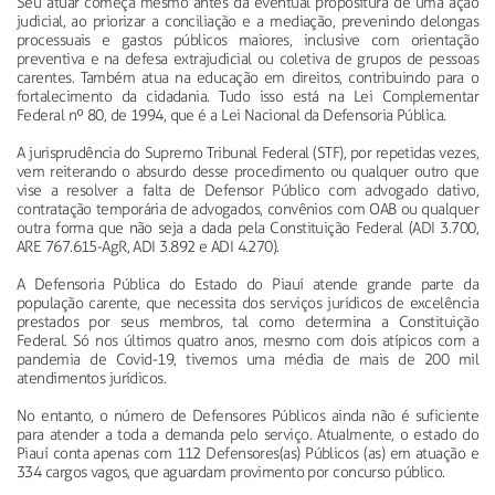
Seu atuar começa mesmo antes da eventual propositura de uma ação
judicial, ao priorizar a conciliação e a mediação, prevenindo delongas
processuais e gastos públicos maiores, inclusive com orientação
preventiva e na defesa extrajudicial ou coletiva de grupos de pessoas
carentes. Também atua na educação em direitos, contribuindo para o
fortalecimento da cidadania. Tudo isso está na Lei Complementar
Federal nº 80, de 1994, que é a Lei Nacional da Defensoria Pública.
A jurisprudência do Supremo Tribunal Federal (STF), por repetidas vezes,
vem reiterando o absurdo desse procedimento ou qualquer outro que
vise a resolver a falta de Defensor Público com advogado dativo,
contratação temporária de advogados, convênios com OAB ou qualquer
outra forma que não seja a dada pela Constituição Federal (ADI 3.700,
ARE 767.615-AgR, ADI 3.892 e ADI 4.270).
A Defensoria Pública do Estado do Piauí atende grande parte da
população carente, que necessita dos serviços jurídicos de excelência
prestados por seus membros, tal como determina a Constituição
Federal. Só nos últimos quatro anos, mesmo com dois atípicos com a
pandemia de Covid-19, tivemos uma média de mais de 200 mil
atendimentos jurídicos.
No entanto, o número de Defensores Públicos ainda não é suficiente
para atender a toda a demanda pelo serviço. Atualmente, o estado do
Piauí conta apenas com 112 Defensores(as) Públicos (as) em atuação e
334 cargos vagos, que aguardam provimento por concurso público.