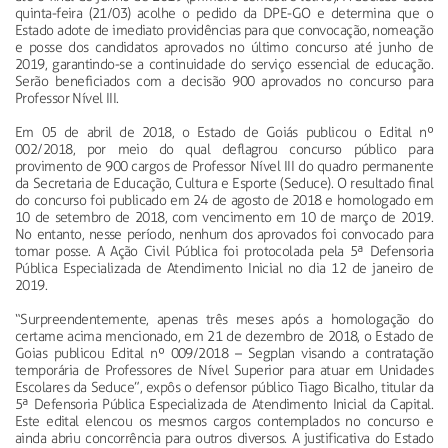
quinta-feira (21/03) acolhe o pedido da DPE-GO e determina que o
Estado adote de imediato providências para que convocação, nomeação
e posse dos candidatos aprovados no último concurso até junho de
2019, garantindo-se a continuidade do serviço essencial de educação.
Serão beneficiados com a decisão 900 aprovados no concurso para
Professor Nível III.
Em 05 de abril de 2018, o Estado de Goiás publicou o Edital nº
002/2018, por meio do qual deflagrou concurso público para
provimento de 900 cargos de Professor Nível III do quadro permanente
da Secretaria de Educação, Cultura e Esporte (Seduce). O resultado final
do concurso foi publicado em 24 de agosto de 2018 e homologado em
10 de setembro de 2018, com vencimento em 10 de março de 2019.
No entanto, nesse período, nenhum dos aprovados foi convocado para
tomar posse. A Ação Civil Pública foi protocolada pela 5ª Defensoria
Pública Especializada de Atendimento Inicial no dia 12 de janeiro de
2019.
“Surpreendentemente, apenas três meses após a homologação do
certame acima mencionado, em 21 de dezembro de 2018, o Estado de
Goias publicou Edital nº 009/2018 – Segplan visando a contratação
temporária de Professores de Nível Superior para atuar em Unidades
Escolares da Seduce”, expôs o defensor público Tiago Bicalho, titular da
5ª Defensoria Pública Especializada de Atendimento Inicial da Capital.
Este edital elencou os mesmos cargos contemplados no concurso e
ainda abriu concorrência para outros diversos. A justificativa do Estado