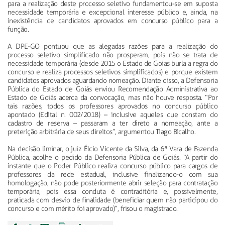
para a realização deste processo seletivo fundamentou-se em suposta
necessidade temporária e excepcional interesse público e, ainda, na
inexistência de candidatos aprovados em concurso público para a
função.
A DPE-GO pontuou que as alegadas razões para a realização do
processo seletivo simplificado não prosperam, pois não se trata de
necessidade temporária (desde 2015 o Estado de Goias burla a regra do
concurso e realiza processos seletivos simplificados) e porque existem
candidatos aprovados aguardando nomeação. Diante disso, a Defensoria
Pública do Estado de Goiás enviou Recomendação Administrativa ao
Estado de Goiás acerca da convocação, mas não houve resposta. “Por
tais razões, todos os professores aprovados no concurso público
apontado (Edital n. 002/2018) – inclusive aqueles que constam do
cadastro de reserva – passaram a ter direto a nomeação, ante a
preterição arbitrária de seus direitos”, argumentou Tiago Bicalho.
Na decisão liminar, o juiz Élcio Vicente da Silva, da 6ª Vara de Fazenda
Pública, acolhe o pedido da Defensoria Pública de Goiás. “A partir do
instante que o Poder Público realiza concurso público para cargos de
professores da rede estadual, inclusive finalizando-o com sua
homologação, não pode posteriormente abrir seleção para contratação
temporária, pois essa conduta é contraditória e, possivelmente,
praticada com desvio de finalidade (beneficiar quem não participou do
concurso e com mérito foi aprovado)”, frisou o magistrado.