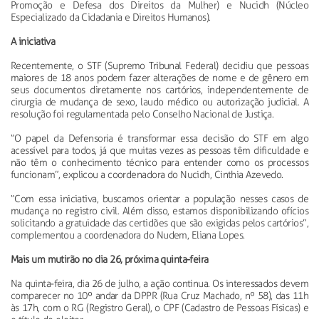
Promoção e Defesa dos Direitos da Mulher) e Nucidh (Núcleo
Especializado da Cidadania e Direitos Humanos).
A iniciativa
Recentemente, o STF (Supremo Tribunal Federal) decidiu que pessoas
maiores de 18 anos podem fazer alterações de nome e de gênero em
seus documentos diretamente nos cartórios, independentemente de
cirurgia de mudança de sexo, laudo médico ou autorização judicial. A
resolução foi regulamentada pelo Conselho Nacional de Justiça.
“O papel da Defensoria é transformar essa decisão do STF em algo
acessível para todos, já que muitas vezes as pessoas têm dificuldade e
não têm o conhecimento técnico para entender como os processos
funcionam”, explicou a coordenadora do Nucidh, Cinthia Azevedo.
“Com essa iniciativa, buscamos orientar a população nesses casos de
mudança no registro civil. Além disso, estamos disponibilizando ofícios
solicitando a gratuidade das certidões que são exigidas pelos cartórios”,
complementou a coordenadora do Nudem, Eliana Lopes.
Mais um mutirão no dia 26, próxima quinta-feira
Na quinta-feira, dia 26 de julho, a ação continua. Os interessados devem
comparecer no 10º andar da DPPR (Rua Cruz Machado, nº 58), das 11h
às 17h, com o RG (Registro Geral), o CPF (Cadastro de Pessoas Físicas) e