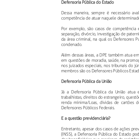
Defensoria Pública do Estado
Dessa maneira, sempre é necessário ava
competência de atuar naquele determinado
Por exemplo, são casos de competência es
separação, divórcio, investigação de pater
da área criminal, na qual os Defensores
condenado.
Além dessas áreas, a DPE também atua em q
em questões de moradia, saúde, na promoç
nos juizados especiais, nos tribunais do jú
membros são os Defensores Públicos Estad
Defensoria Pública da União
Já a Defensoria Pública da União atua 
trabalhistas, direitos do estrangeiro, quest
renda mínima/Loas, dívidas de cartões 
Defensores Públicos Federais.
E a questão previdenciária?
Entretanto, apesar dos casos de ações pr
(INSS), a Defensoria Pública do Estado pod