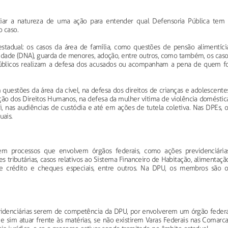
liar a natureza de uma ação para entender qual Defensoria Pública tem 
 caso.
tadual: os casos da área de família, como questões de pensão alimentícia
nidade (DNA), guarda de menores, adoção, entre outros, como também, os cas
 Públicos realizam a defesa dos acusados ou acompanham a pena de quem fo
uestões da área da cível, na defesa dos direitos de crianças e adolescentes
ão dos Direitos Humanos, na defesa da mulher vítima de violência doméstica
ri, nas audiências de custódia e até em ações de tutela coletiva. Nas DPEs, 
uais.
em processos que envolvem órgãos federais, como ações previdenciárias
ões tributárias, casos relativos ao Sistema Financeiro de Habitação, alimentaçã
de crédito e cheques especiais, entre outros. Na DPU, os membros são o
evidenciárias serem de competência da DPU, por envolverem um órgão federa
e sim atuar frente às matérias, se não existirem Varas Federais nas Comarc