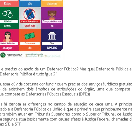
, e preciso do apoio de um Defensor Público? Mas qual Defensoria Pública e
Defensoria Pública é tudo igual?”
os, essa dúvida costuma confundir quem precisa dos serviços jurídicos gratuit
to de existirem dois âmbitos de atribuições do órgão, uma que compete 
ue compete às Defensorias Públicas Estaduais (DPEs).
es já denota as diferenças no campo de atuação de cada uma. A principa
tado e a Defensoria Pública da União é que a primeira atua principalmente n
do também atuar em Tribunais Superiores, como o Superior Tribunal de Justiç
Já a segunda atua basicamente com causas afetas à Justiça Federal, chamadas 
ao STJ e STF.