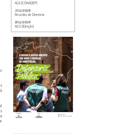
AGE (CONADEP)
7/12/2026
Reunião de Diretoria
8/12/2026
AGO (Eleição)
u
os
à
l
as
a
de