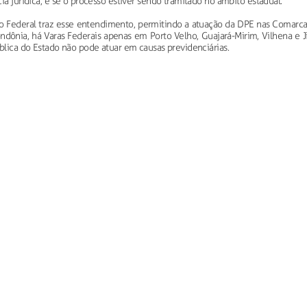
ia jurídica, e se o processo estiver sendo tramitado no âmbito estadual.
ão Federal traz esse entendimento, permitindo a atuação da DPE nas Comarca
dônia, há Varas Federais apenas em Porto Velho, Guajará-Mirim, Vilhena e Ji
ública do Estado não pode atuar em causas previdenciárias.