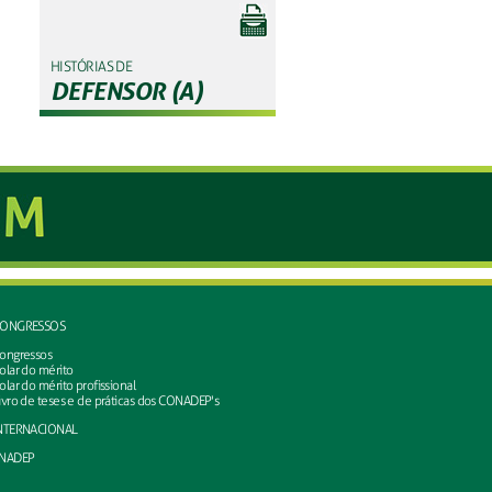
HISTÓRIAS DE
DEFENSOR (A)
ONGRESSOS
ongressos
olar do mérito
olar do mérito profissional
ivro de teses e de práticas dos CONADEP's
NTERNACIONAL
NADEP