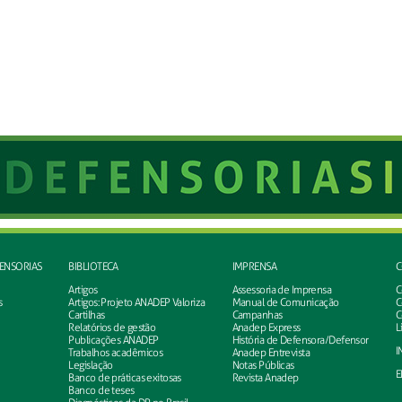
FENSORIAS
BIBLIOTECA
IMPRENSA
C
Artigos
Assessoria de Imprensa
C
s
Artigos: Projeto ANADEP Valoriza
Manual de Comunicação
C
Cartilhas
Campanhas
C
Relatórios de gestão
Anadep Express
L
Publicações ANADEP
História de Defensora/Defensor
I
Trabalhos acadêmicos
Anadep Entrevista
Legislação
Notas Públicas
E
Banco de práticas exitosas
Revista Anadep
Banco de teses