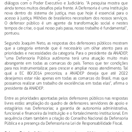
diálogos com o Poder Executivo e Judiciário. “A pesquisa mostra que
ainda temos muitos desafios pela frente. A Defensoria é uma Instituição
nova dentro do sistema de justiça, mas que hoje é essencial para o
acesso à justiça. Milhões de brasileiros necessitam dos nossos serviços.
O defensor público é um agente da transformação social e nestes
tempos de crise, o qual nosso país passa, nosso trabalho é fundamental”,
pontuou.
Segundo Joaquim Neto, as respostas dos defensores públicos mostram
que a categoria entende que é necessário um olhar atento para as
prioridades e necessidades da categoria. Para o presidente da ANADEP,
“uma Defensoria Pública autônoma terá uma atuação muito mais
abrangente em todas as comarcas do país. Temos que ter condições
para nos instrumentalizar, para crescer e ampliar nosso atendimento. Tal
qual a EC 80/2014 preconiza, a ANADEP deseja que até 2022
desejamos estar não apenas em todas as comarcas do Brasil, mas que
possamos realizar um trabalho de excelências em todas elas”, afirma o
presidente da ANADEP.
Entre as prioridades apontadas pelos defensores públicos nas respostas
livres estão: ampliação do quadro de defensores. servidores de apoio e
estagiários nas Defensorias; a garantia de autonomia administrativa,
funcional e financeira da Instituição e o fortalecimento institucional. Em
sequência citam também a criação do Conselho Nacional da Defensoria
Pública e a presença da Defensoria na Lei de Responsabilidade Fiscal.