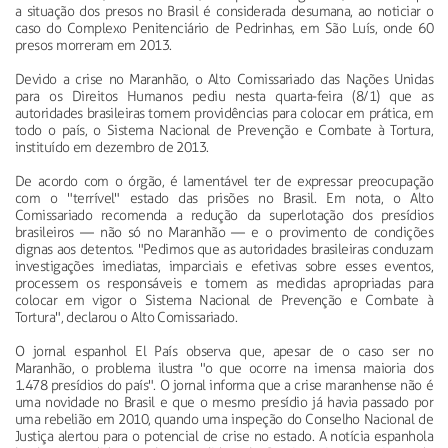
a situação dos presos no Brasil é considerada desumana, ao noticiar o
caso do Complexo Penitenciário de Pedrinhas, em São Luís, onde 60
presos morreram em 2013.
Devido a crise no Maranhão, o Alto Comissariado das Nações Unidas
para os Direitos Humanos pediu nesta quarta-feira (8/1) que as
autoridades brasileiras tomem providências para colocar em prática, em
todo o país, o Sistema Nacional de Prevenção e Combate à Tortura,
instituído em dezembro de 2013.
De acordo com o órgão, é lamentável ter de expressar preocupação
com o "terrível" estado das prisões no Brasil. Em nota, o Alto
Comissariado recomenda a redução da superlotação dos presídios
brasileiros — não só no Maranhão — e o provimento de condições
dignas aos detentos. "Pedimos que as autoridades brasileiras conduzam
investigações imediatas, imparciais e efetivas sobre esses eventos,
processem os responsáveis e tomem as medidas apropriadas para
colocar em vigor o Sistema Nacional de Prevenção e Combate à
Tortura", declarou o Alto Comissariado.
O jornal espanhol El País observa que, apesar de o caso ser no
Maranhão, o problema ilustra "o que ocorre na imensa maioria dos
1.478 presídios do país". O jornal informa que a crise maranhense não é
uma novidade no Brasil e que o mesmo presídio já havia passado por
uma rebelião em 2010, quando uma inspeção do Conselho Nacional de
Justiça alertou para o potencial de crise no estado. A notícia espanhola