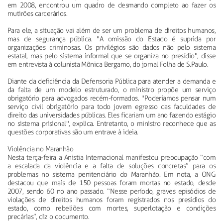
em 2008, encontrou um quadro de desmando completo ao fazer os
mutirões carcerários.
Para ele, a situação vai além de ser um problema de direitos humanos,
mas de segurança pública. "A omissão do Estado é suprida por
organizações criminosas. Os privilégios são dados não pelo sistema
estatal, mas pelo sistema informal que se organiza no presídio", disse
em entrevista à colunista Mônica Bergamo, do jornal Folha de S.Paulo.
Diante da deficiência da Defensoria Pública para atender a demanda e
da falta de um modelo estruturado, o ministro propõe um serviço
obrigatório para advogados recém-formados. "Poderíamos pensar num
serviço civil obrigatório para todo jovem egresso das faculdades de
direito das universidades públicas. Eles ficariam um ano fazendo estágio
no sistema prisional", explica. Entretanto, o ministro reconhece que as
questões corporativas são um entrave à ideia.
Violência no Maranhão
Nesta terça-feira a Anistia Internacional manifestou preocupação “com
a escalada da violência e a falta de soluções concretas” para os
problemas no sistema penitenciário do Maranhão. Em nota, a ONG
destacou que mais de 150 pessoas foram mortas no estado, desde
2007, sendo 60 no ano passado. “Nesse período, graves episódios de
violações de direitos humanos foram registrados nos presídios do
estado, como rebeliões com mortes, superlotação e condições
precárias”, diz o documento.