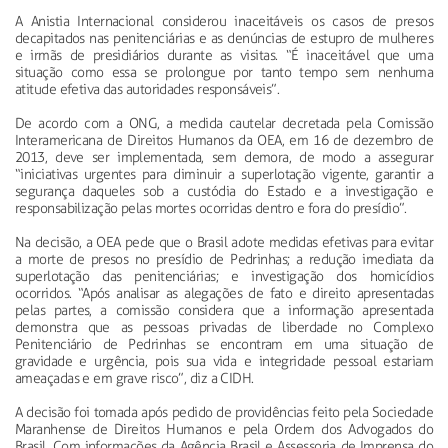
A Anistia Internacional considerou inaceitáveis os casos de presos
decapitados nas penitenciárias e as denúncias de estupro de mulheres
e irmãs de presidiários durante as visitas. “É inaceitável que uma
situação como essa se prolongue por tanto tempo sem nenhuma
atitude efetiva das autoridades responsáveis”.
De acordo com a ONG, a medida cautelar decretada pela Comissão
Interamericana de Direitos Humanos da OEA, em 16 de dezembro de
2013, deve ser implementada, sem demora, de modo a assegurar
“iniciativas urgentes para diminuir a superlotação vigente, garantir a
segurança daqueles sob a custódia do Estado e a investigação e
responsabilização pelas mortes ocorridas dentro e fora do presídio”.
Na decisão, a OEA pede que o Brasil adote medidas efetivas para evitar
a morte de presos no presídio de Pedrinhas; a redução imediata da
superlotação das penitenciárias; e investigação dos homicídios
ocorridos. “Após analisar as alegações de fato e direito apresentadas
pelas partes, a comissão considera que a informação apresentada
demonstra que as pessoas privadas de liberdade no Complexo
Penitenciário de Pedrinhas se encontram em uma situação de
gravidade e urgência, pois sua vida e integridade pessoal estariam
ameaçadas e em grave risco”, diz a CIDH.
A decisão foi tomada após pedido de providências feito pela Sociedade
Maranhense de Direitos Humanos e pela Ordem dos Advogados do
Brasil. Com informações da Agência Brasil e Assessoria de Imprensa do