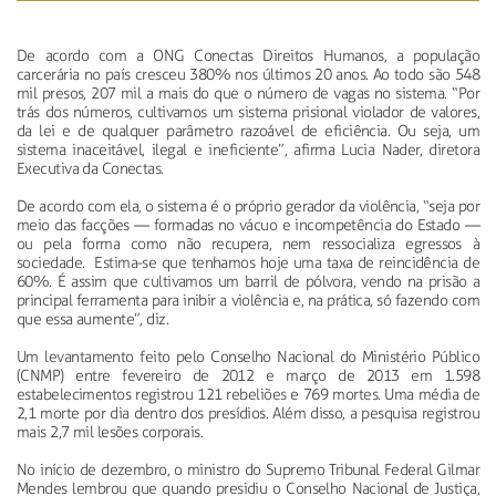
De acordo com a ONG Conectas Direitos Humanos, a população
carcerária no país cresceu 380% nos últimos 20 anos. Ao todo são 548
mil presos, 207 mil a mais do que o número de vagas no sistema. “Por
trás dos números, cultivamos um sistema prisional violador de valores,
da lei e de qualquer parâmetro razoável de eficiência. Ou seja, um
sistema inaceitável, ilegal e ineficiente”, afirma Lucia Nader, diretora
Executiva da Conectas.
De acordo com ela, o sistema é o próprio gerador da violência, “seja por
meio das facções — formadas no vácuo e incompetência do Estado —
ou pela forma como não recupera, nem ressocializa egressos à
sociedade. Estima-se que tenhamos hoje uma taxa de reincidência de
60%. É assim que cultivamos um barril de pólvora, vendo na prisão a
principal ferramenta para inibir a violência e, na prática, só fazendo com
que essa aumente”, diz.
Um levantamento feito pelo Conselho Nacional do Ministério Público
(CNMP) entre fevereiro de 2012 e março de 2013 em 1.598
estabelecimentos registrou 121 rebeliões e 769 mortes. Uma média de
2,1 morte por dia dentro dos presídios. Além disso, a pesquisa registrou
mais 2,7 mil lesões corporais.
No início de dezembro, o ministro do Supremo Tribunal Federal Gilmar
Mendes lembrou que quando presidiu o Conselho Nacional de Justiça,