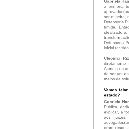
Gabriela Ha
à primeira 
aprovados(as
ser mineira,
Defensoria Pú
tímida. Entã
idealizadora
transformaçã
Defensoria P
inicial ter s
Cleomar R
diretamente 
Atendia na ár
de ser um ap
meios de sol
Vamos falar
estado?
Gabriela Ha
Pública, ent
explicar, a 
aos juízes
advogados(as
eram respeit