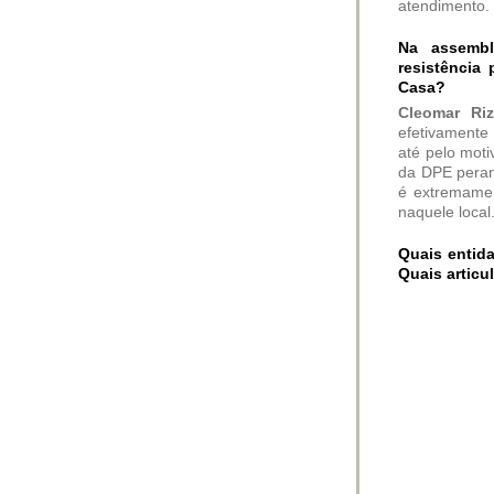
atendimento.
Na assembl
resistência
Casa?
Cleomar Ri
efetivamente 
até pelo moti
da DPE perant
é extremame
naquele local
Quais entid
Quais articu