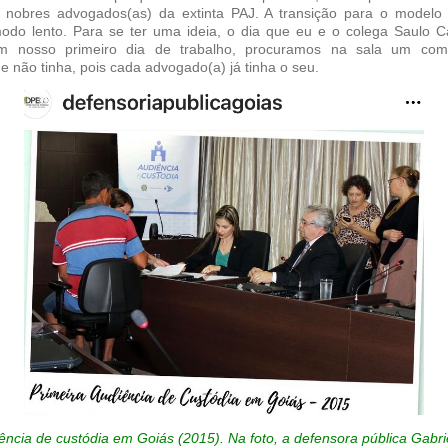
) nobres advogados(as) da extinta PAJ. A transição para o modelo c
odo lento. Para se ter uma ideia, o dia que eu e o colega Saulo C
 nosso primeiro dia de trabalho, procuramos na sala um com
e não tinha, pois cada advogado(a) já tinha o seu.
ência de custódia em Goiás (2015). Na foto, a defensora pública Gab