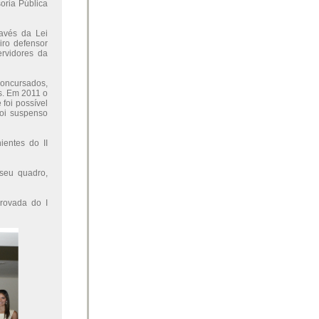
oria Pública
ravés da Lei
ro defensor
ervidores da
oncursados,
s. Em 2011 o
foi possível
foi suspenso
entes do II
seu quadro,
provada do I