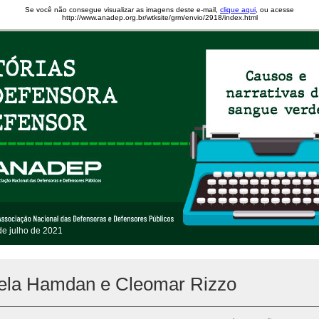
Se você não consegue visualizar as imagens deste e-mail,
clique aqui
, ou acesse
http://www.anadep.org.br/wtksite/grm/envio/2918/index.html
de julho de 2021
ela Hamdan e Cleomar Rizzo