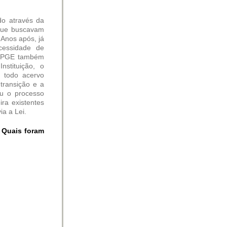
do através da
que buscavam
 Anos após, já
essidade de
 a PGE também
stituição, o
o todo acervo
 transição e a
iu o processo
ra existentes
a a Lei.
. Quais foram