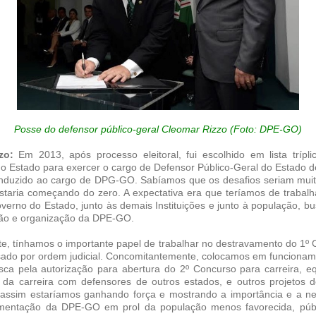
Posse do defensor público-geral Cleomar Rizzo (Foto: DPE-GO)
zzo:
Em 2013, após processo eleitoral, fui escolhido em lista trípli
o Estado para exercer o cargo de Defensor Público-Geral do Estado d
onduzido ao cargo de DPG-GO. Sabíamos que os desafios seriam muit
taria começando do zero. A expectativa era que teríamos de trabalh
verno do Estado, junto às demais Instituições e junto à população, 
ção e organização da DPE-GO.
e, tínhamos o importante papel de trabalhar no destravamento do 1º 
sado por ordem judicial. Concomitantemente, colocamos em funcionam
sca pela autorização para abertura do 2º Concurso para carreira, e
da carreira com defensores de outros estados, e outros projetos 
e, assim estaríamos ganhando força e mostrando a importância e a n
ementação da DPE-GO em prol da população menos favorecida, púb