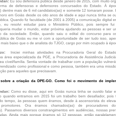
mdan:
Eu sou defensora pública desde janeiro de 2015, com muito org
turma de defensoras e defensores concursados do Estado. À épo
) dentre mais de 6 mil candidatos(as) e somente 12 tomaram posse. 
 moro em Goiás desde os oito anos de idade e aqui nunca tinha se ou
blica. Quando fiz faculdade (de 2001 à 2005) a comunicação digital e
o, eu resolvi estudar para o Ministério Público, pois sempre f
, queria mudar o mundo, estar próxima ajudando as pessoas e ser 
o da sociedade. Então, quando saiu o edital do concurso para 
ública de Goiás eu me vi com a oportunidade de ser tudo isso, apes
ido mais baixo que o de analista do TJGO, cargo por mim ocupado à épo
izzo:
Iniciei minhas atividades na Procuradoria Geral do Estad
na área especializada da PGE, a Procuradoria de Assistência Judiciá
ea cível/família. Sentia vontade de trabalhar com a população vulnerá
rendizado como profissional e como pessoa, também era uma missã
ução para aqueles que precisavam.
 sobre a criação da DPE-GO. Como foi o movimento de impl
mdan:
Como eu disse, aqui em Goiás nunca tinha se ouvido falar 
ão quando entramos em 2015 foi um trabalho bem desafiador, pois
todo tempo, às pessoas quem éramos, desde à ascensorista do eleva
, promotores. Ora éramos chamados(as) de procuradores d
). Passamos diversos constrangimentos em audiências, nossas prer
adas. Ainda mais porque éramos só 12 pessoas, então paralelame