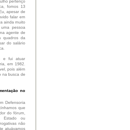
ulho pertenço
ca, fomos 13
Eu, apesar de
vido falar em
ra ainda muito
ui uma pessoa
uma agente de
os quadros da
ar do salário
ca.
o e fui atuar
ria, em 1982.
vel, pois além
o na busca de
ementação no
em Defensoria
 tínhamos que
dor do fórum,
o Estado ou
rogativas não
nte atuávamos