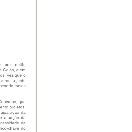
ce pelo então
e Goiás, e em
os, vez que o
ar muito junto
buscando meios
Concurso, que
ento projetos,
quiparação da
de atuação da
ecessidade da
lico-chave do