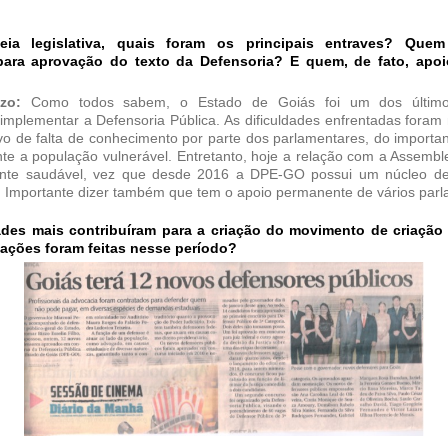
eia legislativa, quais foram os principais entraves? Quem
 para aprovação do texto da Defensoria? E quem, de fato, apo
zzo:
Como todos sabem, o Estado de Goiás foi um dos últim
implementar a Defensoria Pública. As dificuldades enfrentadas foram 
vo de falta de conhecimento por parte dos parlamentares, do importa
e a população vulnerável. Entretanto, hoje a relação com a Assemble
nte saudável, vez que desde 2016 a DPE-GO possui um núcleo de
. Importante dizer também que tem o apoio permanente de vários par
ades mais contribuíram para a criação do movimento de criaçã
lações foram feitas nesse período?