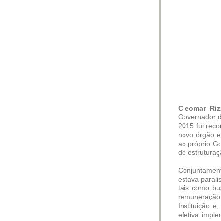
Cleomar Ri
Governador d
2015 fui rec
novo órgão es
ao próprio Go
de estrutura
Conjuntament
estava parali
tais como bu
remuneração 
Instituição 
efetiva impl