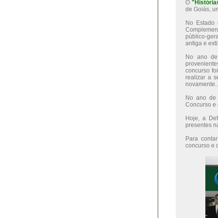
O
"Históri
de Goiás, u
No Estado d
Complement
público-ger
antiga e ext
No ano de 
proveniente
concurso fo
realizar a 
novamente. 
No ano de 
Concurso e 
Hoje, a De
presentes n
Para contar
concurso e 