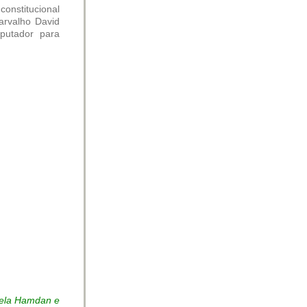
onstitucional
arvalho David
putador para
riela Hamdan e