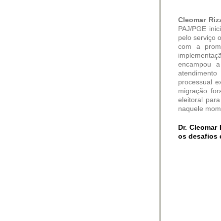
Cleomar Ri
PAJ/PGE ini
pelo serviço 
com a prom
implementaçã
encampou a 
atendimento 
processual ex
migração for
eleitoral pa
naquele momen
Dr. Cleomar 
os desafios 