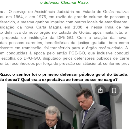
o defensor Cleomar Rizzo.
zzo:
O serviço de Assistência Judiciária no Estado de Goiás realiza
ciou em 1964, e em 1975, em razão do grande volume de pessoas 
oferecido, a mesma ganhou impulso com outros locais de atendimento.
ulgação da nova Carta Magna em 1988, e nessa linha de nec
o definitiva do novo órgão no Estado de Goiás, após muita luta,
proposta de instituição da DPE-GO. Com a criação da nova In
das pessoas carentes, beneficiárias da justiça gratuita, bem com
istente em tramitação, foi transferido para o órgão recém-criado. A
am conduzidas à época pelo então PGE-GO, que inclusive conduz
ra escolha do DPG-GO, disputado pelos defensores públicos de carrei
to, reconhecidos por força de previsão constitucional, conforme previ
Rizzo, o senhor foi o primeiro defensor público geral do Estado
da época? Qual era a expectativa ao tomar posse no cargo?