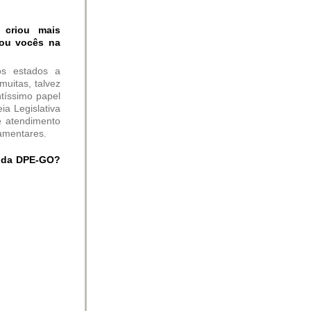
 criou mais
iou vocês na
os estados a
muitas, talvez
ntíssimo papel
ia Legislativa
 atendimento
lamentares.
o da DPE-GO?