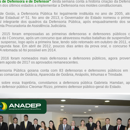
as de Defensora e de Defensor"
desta semana conta a história criação da Defens
m dos últimos estados a implementar a Defensoria nos moldes constitucionais.
e Goiás, a Defensoria Pública foi legalmente instituída no ano de 2005, at
ar Estadual nº 51. No ano de 2013, o Governador do Estado nomeou o primei
al integrante dos quadros da Defensoria Pública, após enquadramento dos s
inta Procuradoria de Assistência Judiciária.
2015 foram empossadas as primeiras defensoras e defensores públicos c
s do I Concurso, após um concurso que atravessou muitas batalhas de suspensõe
i suspenso, logo após a primeira fase, tendo sido retomado em outubro de 2011, e 
segunda fase. Em abril de 2012, poucos dias antes da prova oral, o concurso 
A retomada só foi possível em 2014.
2016 foram nomeados mais defensoras e defensores públicos, agora proveni
em agosto de 2017 os aprovados remanescentes.
fensoria Pública goiana conta com 83 defensoras e defensores públicos em 
as comarcas de Goiânia, Aparecida de Goiânia, Anápolis, Inhumas e Trindade.
 sobre essa trajetória, convidamos a defensora pública Gabriela Hamdan, a
o defensor público Cleomar Rizzo, primeiro defensor público-geral do Estado.