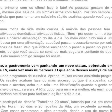
e primeiro com os olhos! Isso é fato! As pessoas gostam de
, mesmo que seja de um simples arroz com feijão. Por isso sempre
inda que para tomar um cafezinho rápido sozinha, quando você pega o
co!
uma rotina de vida muito corrida. A maioria das pessoas têm q
atividades domésticas, atividades físicas, filhos - pra quem tem-, e pa
as. Encaixar alimentação do dia a dia no meio disso tudo não é uma
a busca por uma alimentação saudável passa necessariamente por coi
ticas de fazer. Vejo que vídeos ensinando o passo a passo no prepa
nte, porque você acaba se sentindo mais segura e confiante de que
. Pelo menos comigo sempre foi assim.
o, a gastronomia vem ganhando um novo status, sobretudo e
 TV, cada vez mais numerosos. O que acha desses realitys de cu
 dos programas de culinária. Aprendi muitas coisas assistindo progra
. Os realitys acabam fazendo mais sucesso porque é a cozinha, c
erros e acertos, acho que rola uma identificação quando a gente es
 cheio deles... rsrsrsrs. A Rita Lobo para mim é a melhor, ela ensina d
ozinha até dicas para facilitar e agilizar o dia a dia.
 participei do desafio "Panelinha 20 anos", lançado por ela em co
ite. Foram 20 dias e 20 receitas da Rita, um excelente aprendi
! Com esses programas e sites aprendo, desde o uso de novos in