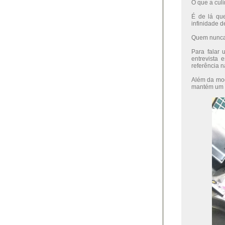
O que a cul
É de lá qu
infinidade d
Quem nunca 
Para falar
entrevista
referência 
Além da moq
mantém um si