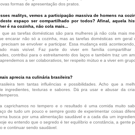
novas formas de apresentação dos pratos.
esses realitys, vemos a participação massiva de homens na cozi
 deste espaço ser compartilhado por todos? Afinal, aquela his
her é na cozinha, não cola mais...
e que as tarefas domésticas são para mulheres já não cola mais me
e encarar não só a cozinha, mas as tarefas domésticas em geral
s precisam se envolver e participar. Essa mudança está acontecendo
ado mais visível. Faz parte do viver em família compartilhar 
dades, contribui para o estreitamento dos laços e também traz um a
 aprendemos a ser colaborativos, ter respeito mútuo e a viver em grup
ais aprecia na culinária brasileira?
brasileira tem tantas influências e possibilidades. Acho que a mel
de ingredientes, texturas e sabores. Dá pra usar e abusar da cria
 temperos.
a caprichamos no tempero e o resultado é uma comida muito sab
faço de tudo um pouco e sempre gosto de experimentar coisas difere
erna busca por uma alimentação saudável e a cada dia um ingrediente
oje eu entendo que o segredo é ter equilíbrio e constância, a gente
o e continuar sendo saudável.