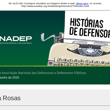
Se você não consegue visualizar as imagens deste e-mail,
clique aqui
, ou acesse
http://www.anadep.org.br/wtksite/grm/envio/2744/index.html
 junho de 2020
a Rosas