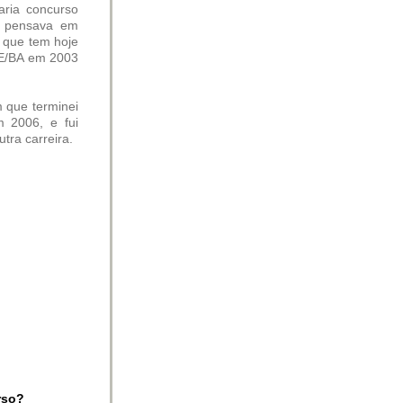
aria concurso
ão pensava em
l que tem hoje
PE/BA em 2003
m que terminei
m 2006, e fui
ra carreira.
rso?