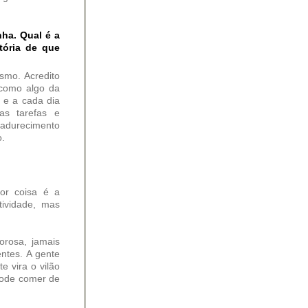
nha. Qual é a
tória de que
smo. Acredito
 como algo da
, e a cada dia
as tarefas e
madurecimento
o.
hor coisa é a
tividade, mas
orosa, jamais
ntes. A gente
 vira o vilão
 pode comer de