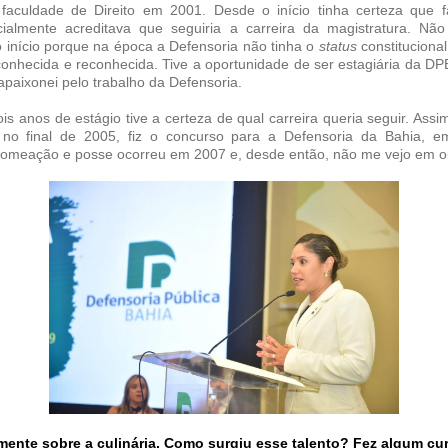
 faculdade de Direito em 2001. Desde o início tinha certeza que f
icialmente acreditava que seguiria a carreira da magistratura. N
 início porque na época a Defensoria não tinha o
status
constituciona
conhecida e reconhecida. Tive a oportunidade de ser estagiária da D
paixonei pelo trabalho da Defensoria.
is anos de estágio tive a certeza de qual carreira queria seguir. Assi
 no final de 2005, fiz o concurso para a Defensoria da Bahia, e
nomeação e posse ocorreu em 2007 e, desde então, não me vejo em out
mente sobre a culinária. Como surgiu esse talento? Fez algum cu