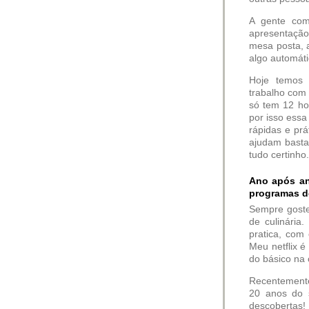
A gente com
apresentação
mesa posta, a
algo automáti
Hoje temos 
trabalho com 
só tem 12 hor
por isso ess
rápidas e prá
ajudam basta
tudo certinho
Ano após an
programas de
Sempre gostei
de culinária
pratica, com 
Meu netflix é
do básico na c
Recentemente
20 anos do s
descobertas