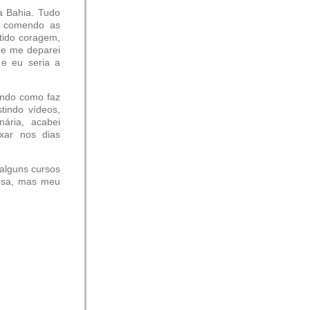
a Bahia. Tudo
o e comendo as
 tido coragem,
 e me deparei
 e eu seria a
ando como faz
tindo vídeos,
nária, acabei
xar nos dias
 alguns cursos
iosa, mas meu