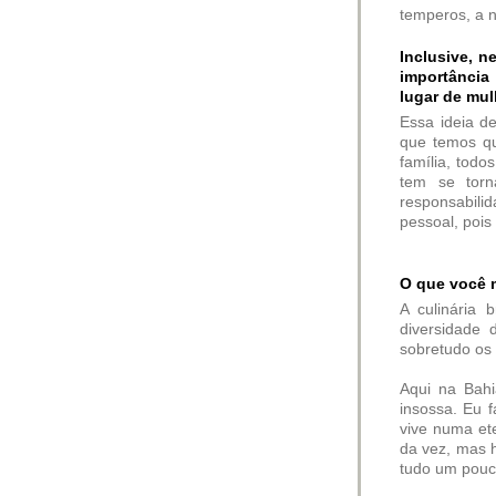
temperos, a 
Inclusive, n
importância
lugar de mul
Essa ideia d
que temos qu
família, todo
tem se torn
responsabili
pessoal, pois
O que você m
A culinária 
diversidade 
sobretudo os
Aqui na Bahi
insossa. Eu 
vive numa et
da vez, mas h
tudo um pouc