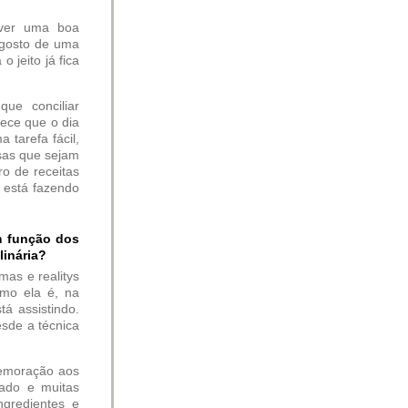
 ver uma boa
 gosto de uma
 jeito já fica
ue conciliar
rece que o dia
 tarefa fácil,
sas que sejam
ro de receitas
 está fazendo
m função dos
linária?
mas e realitys
omo ela é, na
tá assistindo.
esde a técnica
memoração aos
zado e muitas
gredientes e