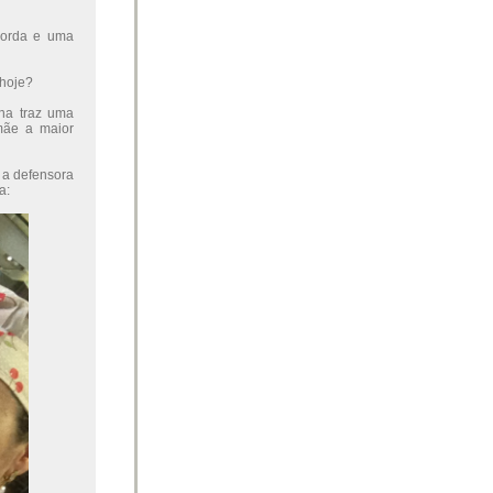
corda e uma
 hoje?
na traz uma
mãe a maior
 a defensora
a: