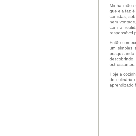
Minha mãe se
que ela faz é
comidas, sobr
nem vontade,
com a realid
responsável p
Então comece
um simples a
pesquisando 
descobrindo
estressantes.
Hoje a cozinh
de culinária 
aprendizado fo