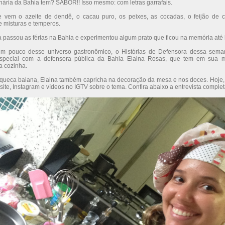
inária da Bahia tem? SABOR!! Isso mesmo: com letras garrafais.
e vem o azeite de dendê, o cacau puro, os peixes, as cocadas, o feijão de 
e misturas e temperos.
passou as férias na Bahia e experimentou algum prato que ficou na memória até
 um pouco desse universo gastronômico, o Histórias de Defensora dessa sema
 especial com a defensora pública da Bahia Elaina Rosas, que tem em sua 
na cozinha.
ueca baiana, Elaina também capricha na decoração da mesa e nos doces. Hoje,
te, Instagram e vídeos no IGTV sobre o tema. Confira abaixo a entrevista complet