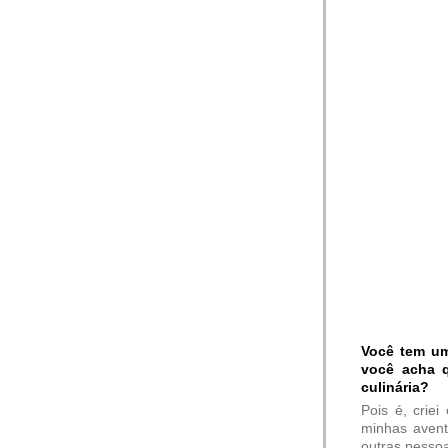
Você tem um
você acha 
culinária?
Pois é, crie
minhas avent
outras pesso