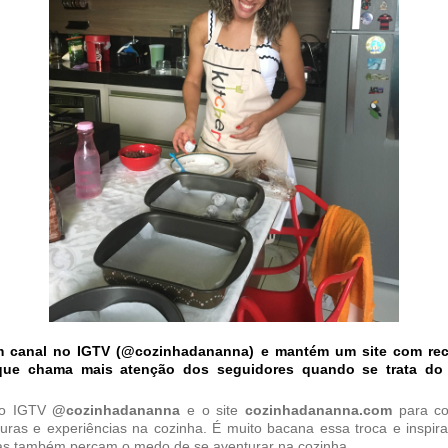
 canal no IGTV (@cozinhadananna) e mantém um site com rec
que chama mais atenção dos seguidores quando se trata do 
i o IGTV
@cozinhadananna
e o site
cozinhadananna.com
para co
uras e experiências na cozinha. É muito bacana essa troca e inspir
as também percam o medo de se aventurar na cozinha.