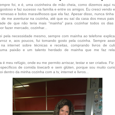
mpre foi, e é, uma cozinheira de mão cheia, como dizemos aqui n
 gostoso e faz sucesso na família e entre os amigos. Eu cresci vend
emesas e bolos maravilhosos que ela faz. Apesar disso, nunca tinha
 de me aventurar na cozinha, até que eu saí da casa dos meus pais
ade de que não teria mais "mainha" para cozinhar todos os dias
or fazer mercado, cozinhar...
i pela necessidade mesmo, sempre com mainha ao telefone explic
rroz e, aos poucos, fui tomando gosto pela cozinha. Sempre assis
na internet sobre técnicas e receitas, comprando livros de culi
 uma paixão e um talento herdado de mainha que me faz rela
a é meu refúgio, onde eu me permito arriscar, testar e ser criativa. Fiz
específicos de comida
lowcarb
e sem glúten, porque sou muito cur
i dentro da minha cozinha com a tv, internet e livros...