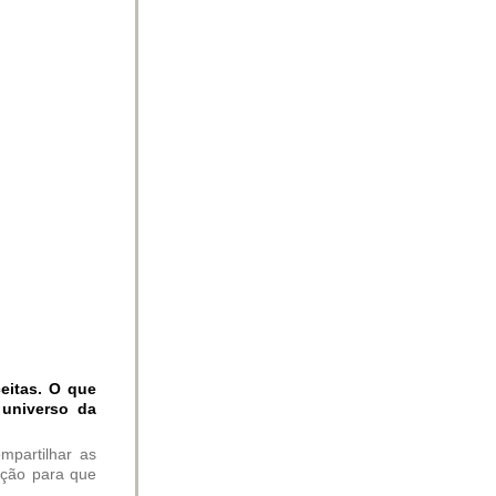
eitas. O que
universo da
mpartilhar as
ação para que