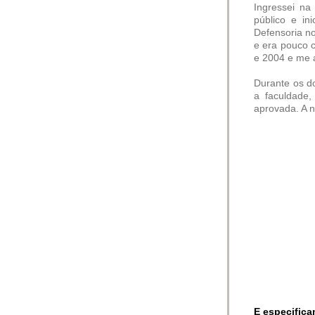
Ingressei na
público e in
Defensoria no
e era pouco 
e 2004 e me a
Durante os do
a faculdade,
aprovada. A 
E especifica