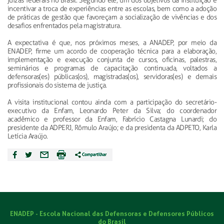
juízas federais no Brasil. Segundo ele, um dos objetivos da instituição é
incentivar a troca de experiências entre as escolas, bem como a adoção
de práticas de gestão que favoreçam a socialização de vivências e dos
desafios enfrentados pela magistratura.
A expectativa é que, nos próximos meses, a ANADEP, por meio da
ENADEP, firme um acordo de cooperação técnica para a elaboração,
implementação e execução conjunta de cursos, oficinas, palestras,
seminários e programas de capacitação continuada, voltados a
defensoras(es) públicas(os), magistradas(os), servidoras(es) e demais
profissionais do sistema de justiça.
A visita institucional contou ainda com a participação do secretário-
executivo da Enfam, Leonardo Peter da Silva; do coordenador
acadêmico e professor da Enfam, Fabrício Castagna Lunardi; do
presidente da ADPERJ, Rômulo Araújo; e da presidenta da ADPETO, Karla
Letícia Araújo.
ENADEP - Escola Nacional das Defensoras e Defensores Públicos
do Brasil