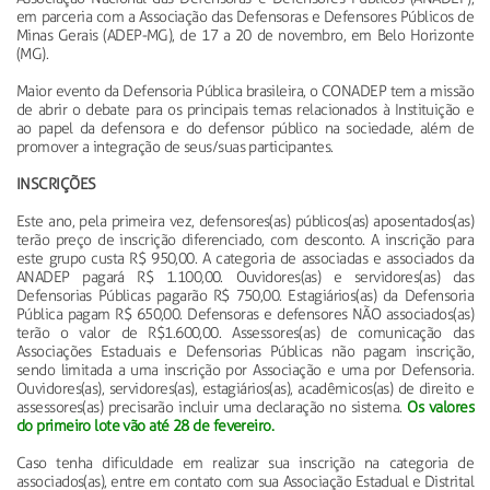
em parceria com a Associação das Defensoras e Defensores Públicos de
Minas Gerais (ADEP-MG), de 17 a 20 de novembro, em Belo Horizonte
(MG).
Maior evento da Defensoria Pública brasileira, o CONADEP tem a missão
de abrir o debate para os principais temas relacionados à Instituição e
ao papel da defensora e do defensor público na sociedade, além de
promover a integração de seus/suas participantes.
INSCRIÇÕES
Este ano, pela primeira vez, defensores(as) públicos(as) aposentados(as)
terão preço de inscrição diferenciado, com desconto. A inscrição para
este grupo custa R$ 950,00. A categoria de associadas e associados da
ANADEP pagará R$ 1.100,00. Ouvidores(as) e servidores(as) das
Defensorias Públicas pagarão R$ 750,00. Estagiários(as) da Defensoria
Pública pagam R$ 650,00. Defensoras e defensores NÃO associados(as)
terão o valor de R$1.600,00. Assessores(as) de comunicação das
Associações Estaduais e Defensorias Públicas não pagam inscrição,
sendo limitada a uma inscrição por Associação e uma por Defensoria.
Ouvidores(as), servidores(as), estagiários(as), acadêmicos(as) de direito e
assessores(as) precisarão incluir uma declaração no sistema.
Os valores
do primeiro lote vão até 28 de fevereiro.
Caso tenha dificuldade em realizar sua inscrição na categoria de
associados(as), entre em contato com sua Associação Estadual e Distrital