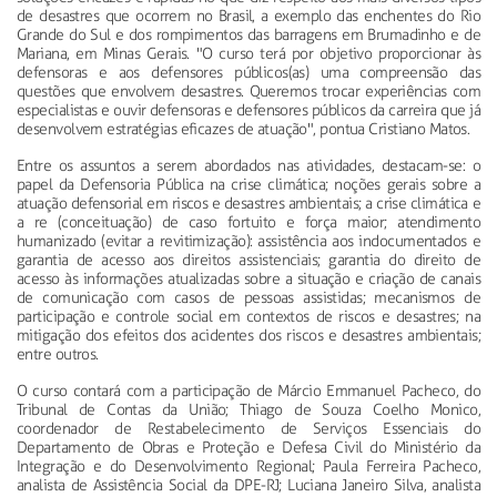
de desastres que ocorrem no Brasil, a exemplo das enchentes do Rio
Grande do Sul e dos rompimentos das barragens em Brumadinho e de
Mariana, em Minas Gerais. "O curso terá por objetivo proporcionar às
defensoras e aos defensores públicos(as) uma compreensão das
questões que envolvem desastres. Queremos trocar experiências com
especialistas e ouvir defensoras e defensores públicos da carreira que já
desenvolvem estratégias eficazes de atuação", pontua Cristiano Matos.
Entre os assuntos a serem abordados nas atividades, destacam-se: o
papel da Defensoria Pública na crise climática; noções gerais sobre a
atuação defensorial em riscos e desastres ambientais; a crise climática e
a re (conceituação) de caso fortuito e força maior; atendimento
humanizado (evitar a revitimização): assistência aos indocumentados e
garantia de acesso aos direitos assistenciais; garantia do direito de
acesso às informações atualizadas sobre a situação e criação de canais
de comunicação com casos de pessoas assistidas; mecanismos de
participação e controle social em contextos de riscos e desastres; na
mitigação dos efeitos dos acidentes dos riscos e desastres ambientais;
entre outros.
O curso contará com a participação de Márcio Emmanuel Pacheco, do
Tribunal de Contas da União; Thiago de Souza Coelho Monico,
coordenador de Restabelecimento de Serviços Essenciais do
Departamento de Obras e Proteção e Defesa Civil do Ministério da
Integração e do Desenvolvimento Regional; Paula Ferreira Pacheco,
analista de Assistência Social da DPE-RJ; Luciana Janeiro Silva, analista