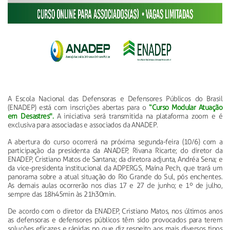
A Escola Nacional das Defensoras e Defensores Públicos do Brasil
(ENADEP) está com inscrições abertas para o
“Curso Modular Atuação
em Desastres".
A iniciativa será transmitida na plataforma zoom e é
exclusiva para associadas e associados da ANADEP.
A abertura do curso ocorrerá na próxima segunda-feira (10/6) com a
participação da presidenta da ANADEP, Rivana Ricarte; do diretor da
ENADEP, Cristiano Matos de Santana; da diretora adjunta, Andréa Sena; e
da vice-presidenta institucional da ADPERGS, Maína Pech, que trará um
panorama sobre a atual situação do Rio Grande do Sul, pós enchentes.
As demais aulas ocorrerão nos dias 17 e 27 de junho; e 1º de julho,
sempre das 18h45min às 21h30min.
De acordo com o diretor da ENADEP, Cristiano Matos, nos últimos anos
as defensoras e defensores públicos têm sido provocados para terem
soluções eficazes e rápidas no que diz respeito aos mais diversos tipos