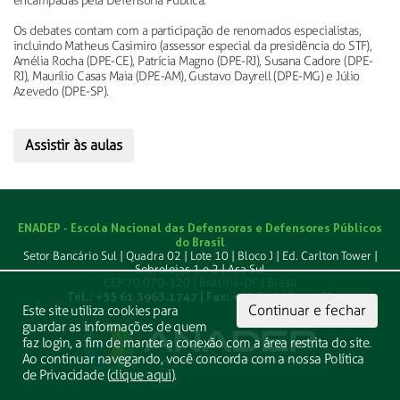
encampadas pela Defensoria Pública.
Os debates contam com a participação de renomados especialistas,
incluindo Matheus Casimiro (assessor especial da presidência do STF),
Amélia Rocha (DPE-CE), Patrícia Magno (DPE-RJ), Susana Cadore (DPE-
RJ), Maurílio Casas Maia (DPE-AM), Gustavo Dayrell (DPE-MG) e Júlio
Azevedo (DPE-SP).
Assistir às aulas
ENADEP - Escola Nacional das Defensoras e Defensores Públicos
do Brasil
Setor Bancário Sul | Quadra 02 | Lote 10 | Bloco J | Ed. Carlton Tower |
Sobrelojas 1 e 2 | Asa Sul
CEP 70.070-120 | Brasília-DF | Brasil
Tel.: +55 61 3963.1747 | Fax: +55 61 3039.1763
Continuar e fechar
Este site utiliza cookies para
guardar as informações de quem
faz login, a fim de manter a conexão com a área restrita do site.
Ao continuar navegando, você concorda com a nossa Política
de Privacidade (
clique aqui
).