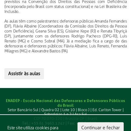
previstos na Convenção dos Direitos das Pessoas com Deficiência
(incorporada pelo Brasil com status constitucional) e na Lei Brasileira de
Inclusão.
As aulas têm como palestrantes: defensoras públicas Amanda Fernandes
(DF), Flávia Albaine (Coordenadora da Comissão dos Direitos da Pessoa
com Deficiência), Geana Silva (ES), Gislaine Kepe (RJ) e Renata Tibyriçá
(SP), juntamente com os defensores Rodrigo Pacheco (DPG-RJ), Luis
Renato (MG) e Cosmo Sobral (MA). Já a mediação fica a cargo de das
defensoras e defensores públicos: Flávia Albaine, Luis Renato, Fernanda
Milagres (MG) e Alexandre Bastos (PA).
Assistir às aulas
ENADEP - Escola Nacional das Defensoras e Defensores Públicos
do Brasil
Setor Bancário Sul | Quadra 02 | Lote 10 | Bloco J | Ed. Carlton Tower |
Sobrelojas 1 e 2 | Asa Sul
CEP 70.070-120 | Brasília-DF | Brasil
Tel.: +55 61 3963.1747 | Fax: +55 61 3039.1763
Continuar e fechar
Este site utiliza cookies para